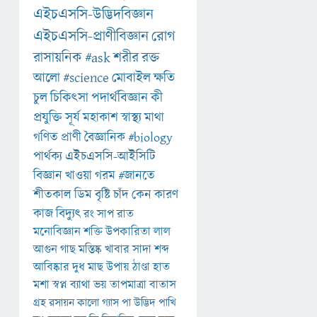
এইচএসসি-উদ্ভিদবিজ্ঞান
এইচএসসি-প্রাণীবিজ্ঞান
রোগ
রাসায়নিক
#ask
শরীর
রক্ত
আলো
#science
মোবাইল
ক্ষতি
চুল
চিকিৎসা
পদার্থবিজ্ঞান
কী
প্রযুক্তি
সূর্য
মহাকাশ
স্বাস্থ্য
মাথা
গণিত
প্রাণী
বৈজ্ঞানিক
#biology
পার্থক্য
এইচএসসি-আইসিটি
বিজ্ঞান
খাওয়া
গরম
#জানতে
শীতকাল
ডিম
বৃষ্টি
চাঁদ
কেন
কারণ
কাজ
বিদ্যুৎ
রং
সাপ
রাত
মনোবিজ্ঞান
শক্তি
উপকারিতা
লাল
আগুন
গাছ
মস্তিষ্ক
খাবার
সাদা
শব্দ
আবিষ্কার
দুধ
মাছ
উপায়
ঠাণ্ডা
হাত
মশা
স্বপ্ন
ব্যাথা
ভয়
তাপমাত্রা
বাতাস
গ্রহ
রসায়ন
কালো
গ্যাস
পা
উদ্ভিদ
পাখি