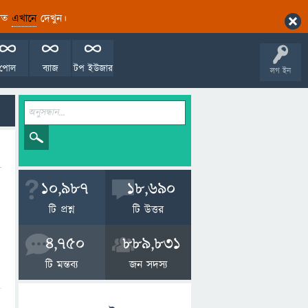
ারিত
এখানে
দেখুন।
পোল
ব্যাজ
টপ ইউজার
লগ ইন
10,987
18,690
টি প্রশ্ন
টি উত্তর
4,750
889,831
টি মন্তব্য
জন সদস্য