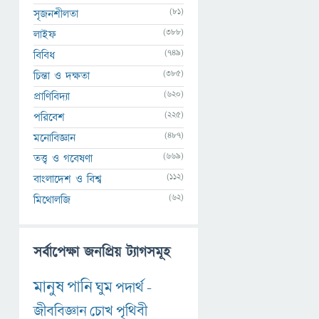
(81)
সৃজনশীলতা
(388)
লাইফ
(749)
বিবিধ
(385)
চিন্তা ও দক্ষতা
(620)
প্রাণিবিদ্যা
(225)
পরিবেশ
(487)
মনোবিজ্ঞান
(669)
তত্ত্ব ও গবেষণা
(112)
বাংলাদেশ ও বিশ্ব
(62)
মিথোলজি
সর্বাপেক্ষা জনপ্রিয় ট্যাগসমূহ
মানুষ
পানি
ঘুম
পদার্থ
-
জীববিজ্ঞান
চোখ
পৃথিবী