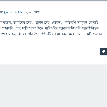
ছেন
Rayhan Shikder
(
9,310
পয়েন্ট)
 মাকড়সা, ড্যামসেল ফ্লাই, ড্রাগন ফ্লাই, বোলতা, আউমুশি সামুরাই কোবাচি
াদা প্রজাপতি এবং দাড়িওয়ালা উড়ে মাছিগুলির প্যারাসাইটিসগুলি প্যারাসিটাইজ
োকামাকড় হিসাবে পরিচিত। দ্বিতীয়টি পোকা বহন করে এমন একটি গ্রুপের