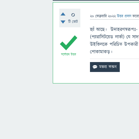
0
20 ফেব্রুয়ারি 2022
উত্তর প্রদান
করে
টি ভোট
হ্যাঁ আছে। উদাহরণস্বরূপঃ-
(প্যারাসিটয়েড লার্ভা) যে স
উইভিলকে পরিচিত উপকারী প
পোকামাকড়।
সর্বোত্তম উত্তর