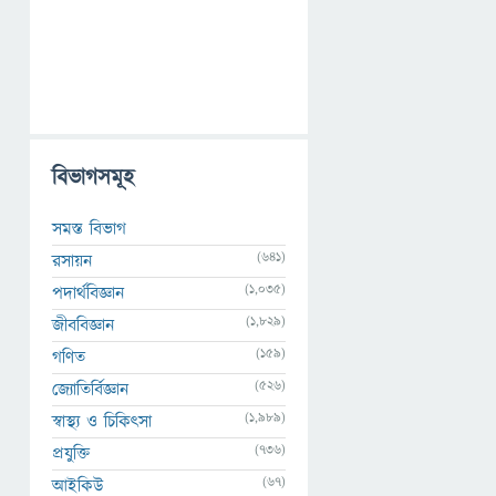
বিভাগসমূহ
সমস্ত বিভাগ
(641)
রসায়ন
(1,035)
পদার্থবিজ্ঞান
(1,829)
জীববিজ্ঞান
(159)
গণিত
(526)
জ্যোতির্বিজ্ঞান
(1,989)
স্বাস্থ্য ও চিকিৎসা
(736)
প্রযুক্তি
(67)
আইকিউ