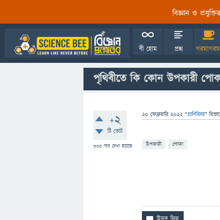
বিজ্ঞান ও প্রযুক্
বী হোম
প্রশ্ন
গরমাগরম
পৃথিবীতে কি কোন উপকারী পো
20 ফেব্রুয়ারি 2022
"
প্রাণিবিদ্যা
" বিভা
+2
টি ভোট
উপকারী
পোকা
335
বার দেখা হয়েছে