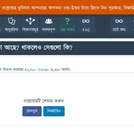
তির প্রশ্নোত্তর দুনিয়ায় আপনাকে স্বাগতম! প্রশ্ন-উত্তর দিয়ে জিতে নিন পুরস্কার, বিস্ত
!
অনুত্তরিত
বিভাগসমূহ
সদস্যবৃন্দ
প্রশ্ন করুন
FAQ
চ্যাট রুম
কা আছে? থাকলেও সেগুলো কি?
গে
জিজ্ঞাসা
করেছেন
Rayhan Shikder
(
9,310
পয়েন্ট)
প্রশ্নোত্তরটি শেয়ার করুন
ফেসবুক
লিঙ্কইডিন