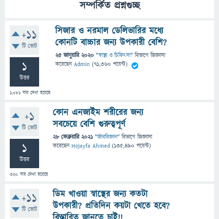
সম্পর্কিত প্রশ্নগুচ্ছ
সিজার ও নরমাল ডেলিভারির মধ্যে
+11
কোনটি বাচ্চার জন্য উপকারী বেশি?
টি ভোট
25 জানুয়ারি 2020
"
স্বাস্থ্য ও চিকিৎসা
" বিভাগে
জিজ্ঞাসা
1
করেছেন
Admin
(
71,360
পয়েন্ট)
উত্তর
1,081
বার দেখা হয়েছে
কোন এনজাইম শরীরের জন্য
+1
সবচেয়ে বেশি গুরুত্বপূর্ণ
টি ভোট
28 ফেব্রুয়ারি 2021
"
জীববিজ্ঞান
" বিভাগে
জিজ্ঞাসা
1
করেছেন
Hojayfa Ahmed
(
135,490
পয়েন্ট)
উত্তর
320
বার দেখা হয়েছে
ডিম খাওয়া স্বাস্থের জন্য কতটা
+11
উপকারী? প্রতিদিন কয়টা খেতে হবে?
টি ভোট
বিস্তারিত জানতে চাই!!