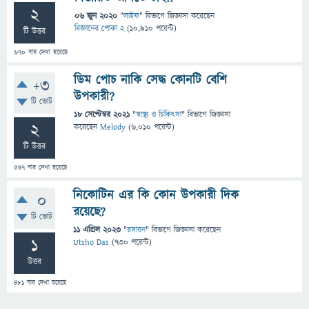
2
06 জুন 2020
"
লাইফ
" বিভাগে
জিজ্ঞাসা
করেছেন
বিজ্ঞানের পোকা 2
(
10,910
পয়েন্ট)
টি উত্তর
670
বার দেখা হয়েছে
ডিম পোচ নাকি সেদ্ধ কোনটি বেশি
+3
উপকারী?
টি ভোট
18 সেপ্টেম্বর 2021
"
স্বাস্থ্য ও চিকিৎসা
" বিভাগে
জিজ্ঞাসা
2
করেছেন
Melody
(
6,010
পয়েন্ট)
টি উত্তর
547
বার দেখা হয়েছে
নিকোটিন এর কি কোন উপকারী দিক
0
রয়েছে?
টি ভোট
11 এপ্রিল 2023
"
রসায়ন
" বিভাগে
জিজ্ঞাসা
করেছেন
1
Utsho Das
(
730
পয়েন্ট)
উত্তর
481
বার দেখা হয়েছে