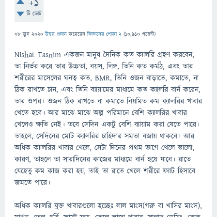
+1
টি ভোট
08 জুন 2020
উত্তর প্রদান
করেছেন
বিজ্ঞানের পোকা 2
(
10,910
পয়েন্ট)
Nishat Tasnim একজন মানুষ দৈনিক কত ক্যালরি গ্রহণ করবেন,
তা নির্ভর করে তার উচ্চতা, বয়স, লিঙ্গ, তিনি কত কর্মঠ, এবং তার
শরীরের মাসেলের ঘনত্ব কত, BMR, তিনি ওজন বাড়াতে, কমাতে, না
ঠিক রাখতে চান, এবং তিনি ব্যায়ামের মাধ্যমে কত ক্যালরি বার্ন করেন,
তার ওপর। ওজন ঠিক রাখতে বা কমাতে নিয়মিত কম ক্যালরির খাবার
খেতে হবে। আর মাঝে মাঝে অল্প পরিমানে বেশি ক্যালরির খাবার
খেলেও ক্ষতি নেই। তবে সেদিন একটু বেশি ব্যায়াম করা যেতে পারে।
তাহলে, সেদিনের মোট ক্যালরির চাহিদার সমতা বজায় থাকবে। আর
অধিক ক্যালরির খাবার খেলে, সেটা দিনের প্রথম ভাগে খেলে ভালো,
কারণ, তাহলে তা সারাদিনের কাজের মাধ্যমে বার্ন হয়ে যাবে। রাতে
যেহেতু কম কাজ করা হয়, তাই তা রাতে খেলে শরীরে ফ্যাট হিসাবে
জমতে পারে।
অধিক ক্যালরি যুক্ত খাবারগুলো হচ্ছেঃ লাল মাংস(গরু বা খাসির মাংস),