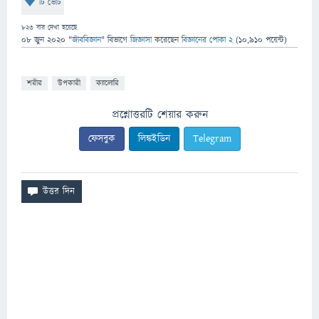
টি ভোট
823
বার দেখা হয়েছে
08 জুন 2020
"
জীববিজ্ঞান
" বিভাগে
জিজ্ঞাসা
করেছেন
বিজ্ঞানের পোকা 2
(
10,910
পয়েন্ট)
শরীর
উপকারী
ক্যালোরি
প্রশ্নোত্তরটি শেয়ার করুন
ফেসবুক
লিঙ্কইডিন
Telegram