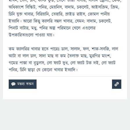
মাখন, তেল, চর্বি, ফাস্ট ফুড, তেলে ভাজা খাবার, সালাদ ড্রেসিং, কেক,
অধিকাংশ বিস্কিট, পনির, মেয়নিস, বাদাম, চকলেট, আইসক্রিম, ক্রিম,
চিনি যুক্ত খাবার, বিরিয়ানি, তেহারি, ফ্রাইড রাইস, কোমল পানীয়
ইত্যাদি। আরো কিছু ক্যালরি বহুল খাবার, যেমন: বাদাম, চকলেট,
পিনাট বাটার, মধু, পনির অল্প পরিমানে খেলে এগুলোর
উপকারিতাগুলো পাওয়া যায়।
কম ক্যালরির খাবার হতে পারেঃ ডাল, সালাদ, ফল, শাক-সবজি, লাল
আটা বা লাল চাল, সাদা মাছ বা কম তৈলাক্ত মাছ, মুরগির মাংশ,
গমের পাস্তা বা নুডুলস, লো ফ্যাট দুধ, লো ফ্যাট টক দই, লো ফ্যাট
পনির, চিনি ছাড়া যে কোনো খাবার ইত্যাদি।