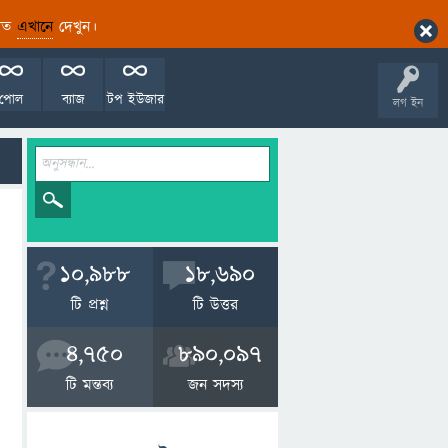
ারিত
এখানে
দেখুন।
পোল
ব্যাজ
টপ ইউজার
লগ ইন
10,988
18,690
টি প্রশ্ন
টি উত্তর
4,750
890,097
টি মন্তব্য
জন সদস্য