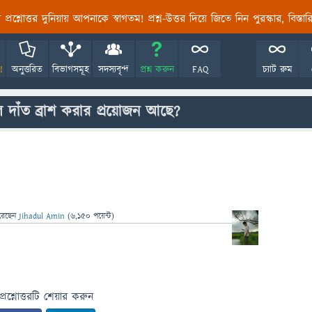
তির প্রশ্নোত্তর দুনিয়ায় আপনাকে স্বাগতম! প্রশ্ন-উত্তর দিয়ে জিতে নিন পুরস্কার, বিস্ত
!
অনুত্তরিত
বিভাগসমূহ
সদস্যবৃন্দ
প্রশ্ন করুন
FAQ
চ্যাট রুম
 দাঁত ব্রাশ করার প্রয়োজন আছে?
রেছেন
Jihadul Amin
(
6,150
পয়েন্ট)
প্রশ্নোত্তরটি শেয়ার করুন