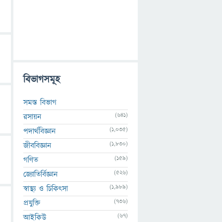
বিভাগসমূহ
সমস্ত বিভাগ
(641)
রসায়ন
(1,035)
পদার্থবিজ্ঞান
(1,830)
জীববিজ্ঞান
(159)
গণিত
(526)
জ্যোতির্বিজ্ঞান
(1,989)
স্বাস্থ্য ও চিকিৎসা
(736)
প্রযুক্তি
(67)
আইকিউ