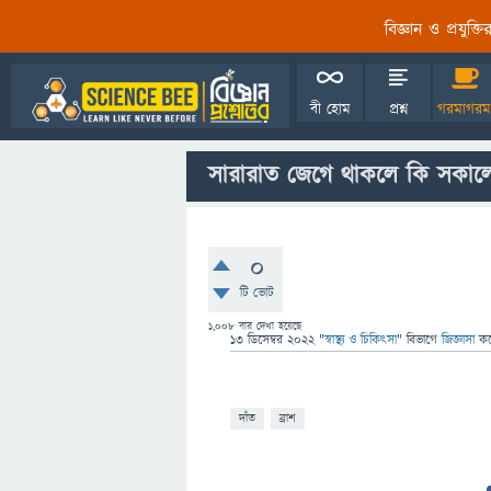
বিজ্ঞান ও প্রযুক্
বী হোম
প্রশ্ন
গরমাগরম
সারারাত জেগে থাকলে কি সকালে
0
টি ভোট
1,008
বার দেখা হয়েছে
13 ডিসেম্বর 2022
"
স্বাস্থ্য ও চিকিৎসা
" বিভাগে
জিজ্ঞাসা
ক
দাঁত
ব্রাশ