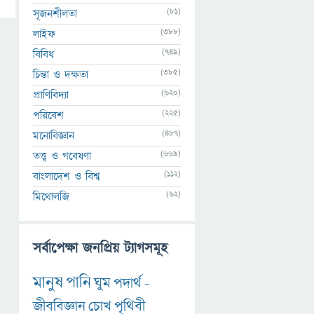
(81)
সৃজনশীলতা
(388)
লাইফ
(749)
বিবিধ
(385)
চিন্তা ও দক্ষতা
(620)
প্রাণিবিদ্যা
(225)
পরিবেশ
(487)
মনোবিজ্ঞান
(669)
তত্ত্ব ও গবেষণা
(112)
বাংলাদেশ ও বিশ্ব
(62)
মিথোলজি
সর্বাপেক্ষা জনপ্রিয় ট্যাগসমূহ
মানুষ
পানি
ঘুম
পদার্থ
-
জীববিজ্ঞান
চোখ
পৃথিবী