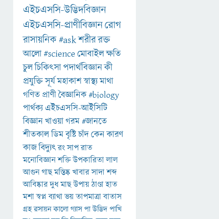
এইচএসসি-উদ্ভিদবিজ্ঞান
এইচএসসি-প্রাণীবিজ্ঞান
রোগ
রাসায়নিক
#ask
শরীর
রক্ত
আলো
#science
মোবাইল
ক্ষতি
চুল
চিকিৎসা
পদার্থবিজ্ঞান
কী
প্রযুক্তি
সূর্য
মহাকাশ
স্বাস্থ্য
মাথা
গণিত
প্রাণী
বৈজ্ঞানিক
#biology
পার্থক্য
এইচএসসি-আইসিটি
বিজ্ঞান
খাওয়া
গরম
#জানতে
শীতকাল
ডিম
বৃষ্টি
চাঁদ
কেন
কারণ
কাজ
বিদ্যুৎ
রং
সাপ
রাত
মনোবিজ্ঞান
শক্তি
উপকারিতা
লাল
আগুন
গাছ
মস্তিষ্ক
খাবার
সাদা
শব্দ
আবিষ্কার
দুধ
মাছ
উপায়
ঠাণ্ডা
হাত
মশা
স্বপ্ন
ব্যাথা
ভয়
তাপমাত্রা
বাতাস
গ্রহ
রসায়ন
কালো
গ্যাস
পা
উদ্ভিদ
পাখি