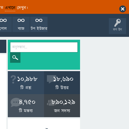
ারিত
এখানে
দেখুন।
পোল
ব্যাজ
টপ ইউজার
লগ ইন
10,988
18,690
টি প্রশ্ন
টি উত্তর
4,750
890,129
টি মন্তব্য
জন সদস্য