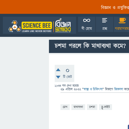
বিজ্ঞান ও প্রযুক্
বী হোম
প্রশ্ন
গরমাগরম
চশমা পরলে কি মাথাব্যথা কমে?
0
টি ভোট
1,844
বার দেখা হয়েছে
29 এপ্রিল 2022
"
স্বাস্থ্য ও চিকিৎসা
" বিভাগে
জিজ্ঞাসা
কর
চোখ
মাথাব্যথা
চশমা
ব্লু-লাইট