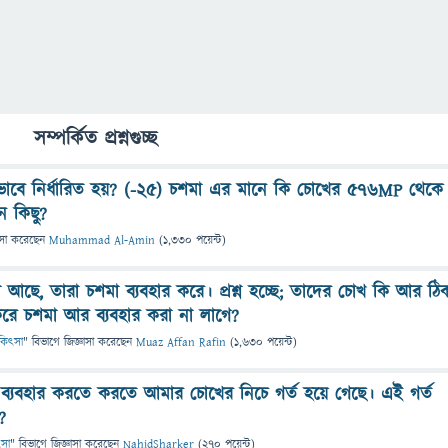
সম্পর্কিত প্রশ্নগুচ্ছ
ভাবে নির্ধারিত হয়? (-২৫) চশমা এর মানে কি চোখের ৫৭৬MP থেকে
 কিছু?
াসা
করেছেন
Muhammad Al-Amin
(
1,330
পয়েন্ট)
 আছে, তারা চশমা ব্যবহার করে। প্রশ্ন হচ্ছে; তাদের চোখ কি আর ঠি
করে চশমা আর ব্যবহার করা না লাগে?
চিকিৎসা
" বিভাগে
জিজ্ঞাসা
করেছেন
Muaz Affan Rafin
(
1,630
পয়েন্ট)
ব্যবহার করতে করতে আমার চোখের নিচে গর্ত হয়ে গেছে। এই গর্ত
?
ৎসা
" বিভাগে
জিজ্ঞাসা
করেছেন
NahidSharker
(
270
পয়েন্ট)