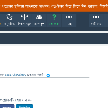
তির প্রশ্নোত্তর দুনিয়ায় আপনাকে স্বাগতম! প্রশ্ন-উত্তর দিয়ে জিতে নিন পুরস্কার, বিস্ত
!
অনুত্তরিত
বিভাগসমূহ
সদস্যবৃন্দ
প্রশ্ন করুন
FAQ
চ্যাট রুম
েছেন
Sadia Chowdhury
(
17,760
পয়েন্ট)
প্রশ্নোত্তরটি শেয়ার করুন