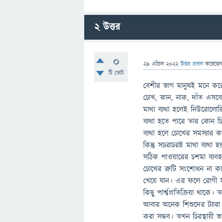
2
উত্তর
0
29 এপ্রিল 2022
উত্তর প্রদান
করেছে
টি ভোট
বেশীর ভাগ মানুষই মনে করেন
চোখ, কান, নাক, দাঁত এসবে
মাথা ব্যথা হলেই নিউরোলোজি
ব্যথা হতে পারে তার কোন চ
ব্যথা হলে চোখের সমস্যার কথ
কিন্তু সচরাচরই মাথা ব্যথা হ
সঠিক পাওয়ারের চশমা ব্যবহ
চোখের ত্রুটি সংশোধন না কর
খেয়ে যান। এর ফলে রোগী সা
কিছু পার্শ্বপ্রতিক্রিয়া থাক
আবার অনেক শিশুদের ট্যারা
করা সম্ভব। তখন চিরস্থায়ী ভ