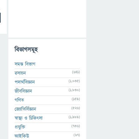
বিভাগসমূহ
সমস্ত বিভাগ
(641)
রসায়ন
(1,035)
পদার্থবিজ্ঞান
(1,830)
জীববিজ্ঞান
(159)
গণিত
(526)
জ্যোতির্বিজ্ঞান
(1,989)
স্বাস্থ্য ও চিকিৎসা
(736)
প্রযুক্তি
(67)
আইকিউ