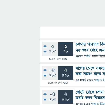
চশমার পাওয়ার কি
0
1
২৫ কমে গেছে এমন
টি ভোট
উত্তর
24 মার্চ
"
বিবিধ
" বিভাগে
জিজ্ঞ
334
বার দেখা হয়েছে
যাদের চোখে সমস্যা
+5
2
করা সম্ভব? যাতে 
টি ভোট
টি উত্তর
04 অগাস্ট 2021
"
স্বাস্থ্য ও 
1,750
বার দেখা হয়েছে
ছোটো থেকে চশমা 
+4
2
ভরাট করব কিভাবে
টি ভোট
টি উত্তর
25 জুন 2022
"
স্বাস্থ্য ও চিকি