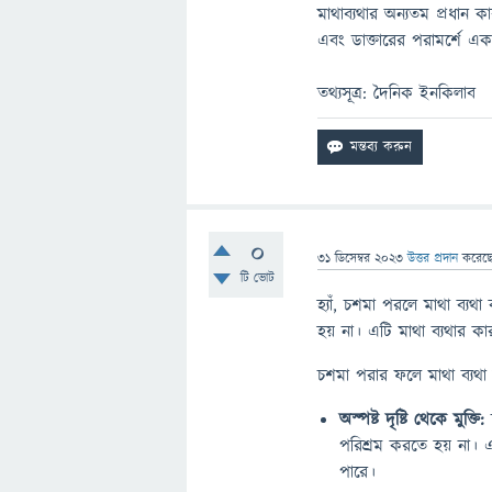
মাথাব্যথার অন্যতম প্রধান 
এবং ডাক্তারের পরামর্শে একজ
তথ্যসূত্র: দৈনিক ইনকিলাব
0
31 ডিসেম্বর 2023
উত্তর প্রদান
করেছ
টি ভোট
হ্যাঁ, চশমা পরলে মাথা ব্য
হয় না। এটি মাথা ব্যথার ক
চশমা পরার ফলে মাথা ব্যথা
অস্পষ্ট দৃষ্টি থেকে মুক্তি:
চ
পরিশ্রম করতে হয় না। এ
পারে।