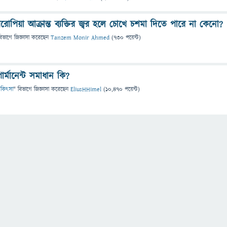
েরোপিয়া আক্রান্ত ব্যক্তির জ্বর হলে চোখে চশমা দিতে পারে না কেনো?
বিভাগে
জিজ্ঞাসা
করেছেন
Tanzem Monir Ahmed
(
730
পয়েন্ট)
ার্মানেন্ট সমাধান কি?
 চিকিৎসা
" বিভাগে
জিজ্ঞাসা
করেছেন
EliusHHimel
(
10,470
পয়েন্ট)