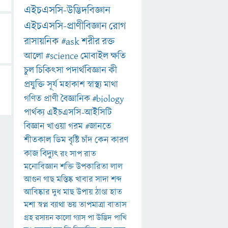
এইচএসসি-উদ্ভিদবিজ্ঞান
এইচএসসি-প্রাণীবিজ্ঞান
রোগ
রাসায়নিক
#ask
শরীর
রক্ত
আলো
#science
মোবাইল
ক্ষতি
চুল
চিকিৎসা
পদার্থবিজ্ঞান
কী
প্রযুক্তি
সূর্য
মহাকাশ
স্বাস্থ্য
মাথা
গণিত
প্রাণী
বৈজ্ঞানিক
#biology
পার্থক্য
এইচএসসি-আইসিটি
বিজ্ঞান
খাওয়া
গরম
#জানতে
শীতকাল
ডিম
বৃষ্টি
চাঁদ
কেন
কারণ
কাজ
বিদ্যুৎ
রং
সাপ
রাত
মনোবিজ্ঞান
শক্তি
উপকারিতা
লাল
আগুন
গাছ
মস্তিষ্ক
খাবার
সাদা
শব্দ
আবিষ্কার
দুধ
মাছ
উপায়
ঠাণ্ডা
হাত
মশা
স্বপ্ন
ব্যাথা
ভয়
তাপমাত্রা
বাতাস
গ্রহ
রসায়ন
কালো
গ্যাস
পা
উদ্ভিদ
পাখি