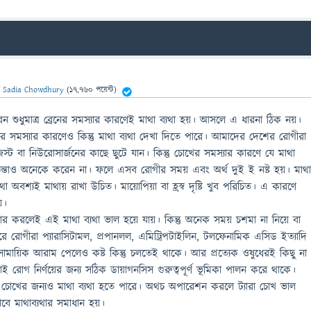
ন
Sadia Chowdhury
(
17,760
পয়েন্ট)
 শুধুমাত্র ব্রেনের সমস্যার কারণেই মাথা ব্যথা হয়। আসলে এ ধারনা ঠিক নয়।
র সমস্যার কারণেও কিন্তু মাথা ব্যথা দেখা দিতে পারে। আমাদের দেশের রোগীরা
স্ট বা নিউরোসার্জনের কাছে ছুটে যান। কিন্তু চোখের সমস্যার কারণে যে মাথা
িন্তাও অনেকে করেন না। ফলে এসব রোগীর সময় এবং অর্থ দুই ই নষ্ট হয়। মাথ
া অবশ্যই মাথায় রাখা উচিত। মায়োপিয়া বা হ্রস্ব দৃষ্টি খুব পরিচিত। এ কারণে
য়।
ার করলেই এই মাথা ব্যথা ভাল হয়ে যায়। কিন্তু অনেক সময় চশমা না নিয়ে বা
ে রোগীরা প্যারাসিটামল, প্রপানলল, এমিট্রিপটাইলিন, টলফেনামিক এসিড ইত্যাদি
মায়িক আরাম পেলেও কষ্ট কিন্তু চলতেই থাকে। আর প্রত্যেক ওষুধেরই কিছু না
ে। তাই রোগ নির্ণয়ের জন্য সঠিক ডায়াগনসিস গুরুত্বপূর্ণ ভূমিকা পালন করে থাকে।
 চোখের জন্যও মাথা ব্যথা হতে পারে। অথচ অপারেশন করলে ট্যারা চোখ ভাল
াবে মাথাব্যথার সমাধান হয়।