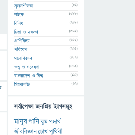
(81)
সৃজনশীলতা
(388)
লাইফ
(749)
বিবিধ
(385)
চিন্তা ও দক্ষতা
(620)
প্রাণিবিদ্যা
(225)
পরিবেশ
(487)
মনোবিজ্ঞান
(669)
তত্ত্ব ও গবেষণা
(112)
বাংলাদেশ ও বিশ্ব
(62)
মিথোলজি
ক
সর্বাপেক্ষা জনপ্রিয় ট্যাগসমূহ
মানুষ
পানি
ঘুম
পদার্থ
-
জীববিজ্ঞান
চোখ
পৃথিবী