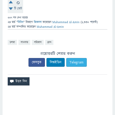
0
টি ভোট
337
বার দেখা হয়েছে
24 মার্চ
"
বিবিধ
" বিভাগে
জিজ্ঞাসা
করেছেন
Muhammad Al-Amin
(
1,330
পয়েন্ট)
24 মার্চ
সম্পাদিত
করেছেন
Muhammad Al-Amin
চশমা
পাওয়ার
পরিত্রাণ
চোখ
প্রশ্নোত্তরটি শেয়ার করুন
ফেসবুক
লিঙ্কইডিন
Telegram