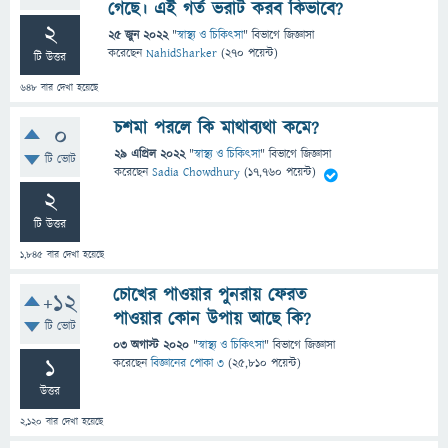
গেছে। এই গর্ত ভরাট করব কিভাবে?
2
25 জুন 2022
"
স্বাস্থ্য ও চিকিৎসা
" বিভাগে
জিজ্ঞাসা
করেছেন
NahidSharker
(
270
পয়েন্ট)
টি উত্তর
648
বার দেখা হয়েছে
চশমা পরলে কি মাথাব্যথা কমে?
0
29 এপ্রিল 2022
"
স্বাস্থ্য ও চিকিৎসা
" বিভাগে
জিজ্ঞাসা
টি ভোট
করেছেন
Sadia Chowdhury
(
17,760
পয়েন্ট)
2
টি উত্তর
1,845
বার দেখা হয়েছে
চোখের পাওয়ার পুনরায় ফেরত
+12
পাওয়ার কোন উপায় আছে কি?
টি ভোট
03 অগাস্ট 2020
"
স্বাস্থ্য ও চিকিৎসা
" বিভাগে
জিজ্ঞাসা
1
করেছেন
বিজ্ঞানের পোকা ৩
(
25,810
পয়েন্ট)
উত্তর
2,120
বার দেখা হয়েছে