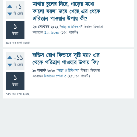
মাথার চুলের নিচে, গাড়ের মধ্যে
+1
কালো ময়লা জমে গেছে এর থেকে
টি ভোট
প্ররিত্তান পাওয়ার উপায় কী?
1
20 সেপ্টেম্বর 2022
"
স্বাস্থ্য ও চিকিৎসা
" বিভাগে
জিজ্ঞাসা
করেছেন
Bin laden
(
130
পয়েন্ট)
উত্তর
482
বার দেখা হয়েছে
জন্ডিস রোগ কিভাবে সৃষ্টি হয়? এর
+11
থেকে পরিত্রাণ পাওয়ার উপায় কি?
টি ভোট
10 অগাস্ট 2020
"
স্বাস্থ্য ও চিকিৎসা
" বিভাগে
জিজ্ঞাসা
1
করেছেন
বিজ্ঞানের পোকা ৩
(
25,810
পয়েন্ট)
উত্তর
727
বার দেখা হয়েছে