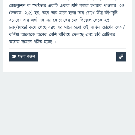
রেজল্যুশন বা স্পষ্টতার একটি একক।যদি কারো চশমার পাওয়ার -২৫
(সম্ভবত -২.৫) হয়, তবে তার মানে হলো তার চোখে তীব্র ক্ষীণদৃষ্টি
রয়েছে। এর অর্থ এই নয় যে চোখের মেগাপিক্সেল থেকে ২৫
MP/Pixel কমে গেছে বরং এর মানে হলো ওই ব্যক্তির চোখের লেন্স/
কর্ণিয়া আলোকে অনেক বেশি বাঁকিয়ে ফেলছে এবং ছবি রেটিনার
অনেক সামনে গঠিত হচ্ছে ।