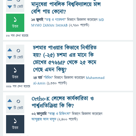
0
মানুষেরা পাবলিক বিশ্ববিদ্যালয়ে চান্স
টি ভোট
বেশি পায় কেনো?
1
13 জুলাই
"
তত্ত্ব ও গবেষণা
" বিভাগে
জিজ্ঞাসা
করেছেন
MD
MYMO ZAMAN SHIHAB
(
2,760
পয়েন্ট)
উত্তর
53
বার দেখা হয়েছে
চশমার পাওয়ার কিভাবে নির্ধারিত
0
হয়? (-২৫) চশমা এর মানে কি
টি ভোট
চোখের ৫৭৬MP থেকে ২৫ কমে
1
গেছে এমন কিছু?
উত্তর
24 মার্চ
"
বিবিধ
" বিভাগে
জিজ্ঞাসা
করেছেন
Muhammad
Al-Amin
(
1,330
পয়েন্ট)
339
বার দেখা হয়েছে
Ortho-K লেন্সের কার্যকারিতা ও
0
পার্শ্বপ্রতিক্রিয়া কি কি?
টি ভোট
02 জানুয়ারি
"
স্বাস্থ্য ও চিকিৎসা
" বিভাগে
জিজ্ঞাসা
করেছেন
1
আব্দুল্লাহ আল মাসুদ
(
2,400
পয়েন্ট)
উত্তর