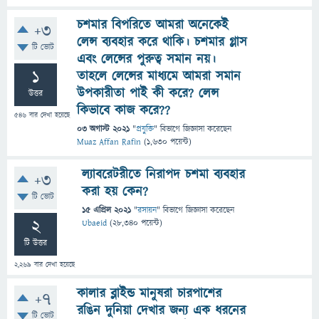
চশমার বিপরিতে আমরা অনেকেই
+3
লেন্স ব্যবহার করে থাকি। চশমার গ্লাস
টি ভোট
এবং লেন্সের পুরুত্ব সমান নয়।
1
তাহলে লেন্সের মাধ্যমে আমরা সমান
উপকারীতা পাই কী করে? লেন্স
উত্তর
কিভাবে কাজ করে??
546
বার দেখা হয়েছে
03 অগাস্ট 2021
"
প্রযুক্তি
" বিভাগে
জিজ্ঞাসা
করেছেন
Muaz Affan Rafin
(
1,630
পয়েন্ট)
ল্যাবরেটরীতে নিরাপদ চশমা ব্যবহার
+3
করা হয় কেন?
টি ভোট
15 এপ্রিল 2021
"
রসায়ন
" বিভাগে
জিজ্ঞাসা
করেছেন
2
Ubaeid
(
28,340
পয়েন্ট)
টি উত্তর
2,269
বার দেখা হয়েছে
কালার ব্লাইন্ড মানুষরা চারপাশের
+7
রঙিন দুনিয়া দেখার জন্য এক ধরনের
টি ভোট