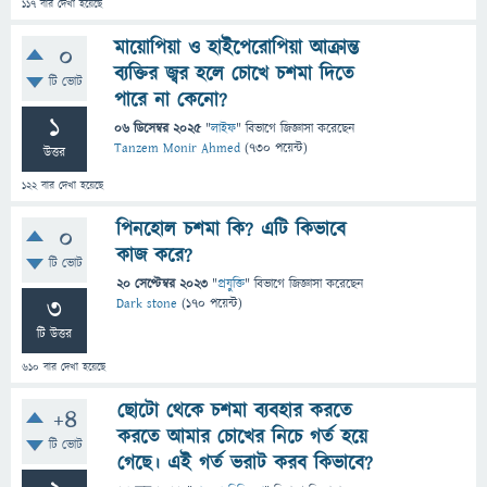
117
বার দেখা হয়েছে
মায়োপিয়া ও হাইপেরোপিয়া আক্রান্ত
0
ব্যক্তির জ্বর হলে চোখে চশমা দিতে
টি ভোট
পারে না কেনো?
1
06 ডিসেম্বর 2025
"
লাইফ
" বিভাগে
জিজ্ঞাসা
করেছেন
Tanzem Monir Ahmed
(
730
পয়েন্ট)
উত্তর
122
বার দেখা হয়েছে
পিনহোল চশমা কি? এটি কিভাবে
0
কাজ করে?
টি ভোট
20 সেপ্টেম্বর 2023
"
প্রযুক্তি
" বিভাগে
জিজ্ঞাসা
করেছেন
3
Dark stone
(
170
পয়েন্ট)
টি উত্তর
610
বার দেখা হয়েছে
ছোটো থেকে চশমা ব্যবহার করতে
+4
করতে আমার চোখের নিচে গর্ত হয়ে
টি ভোট
গেছে। এই গর্ত ভরাট করব কিভাবে?