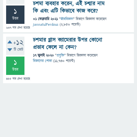
চশমা ব্যবহার করেন, এই চশ্মার নাম
1
কি এবং এটি কিভাবে কাজ করে?
উত্তর
01 ফেব্রুয়ারি 2021
"
জীববিজ্ঞান
" বিভাগে
জিজ্ঞাসা
করেছেন
JannatulFerdous
(
2,850
পয়েন্ট)
637
বার দেখা হয়েছে
চশমার গ্লাস ক্যামেরার উপর কোনো
+12
প্রভাব ফেলে না কেন?
টি ভোট
17 জুলাই 2020
"
প্রযুক্তি
" বিভাগে
জিজ্ঞাসা
করেছেন
1
বিজ্ঞানের পোকা
(
11,730
পয়েন্ট)
উত্তর
455
বার দেখা হয়েছে