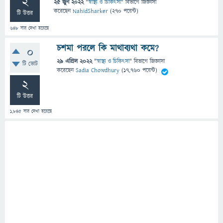
2
25 জুন 2022
"
স্বাস্থ্য ও চিকিৎসা
" বিভাগে
জিজ্ঞাসা
করেছেন
NahidSharker
(
270
পয়েন্ট)
টি উত্তর
648
বার দেখা হয়েছে
চশমা পরলে কি মাথাব্যথা কমে?
0
29 এপ্রিল 2022
"
স্বাস্থ্য ও চিকিৎসা
" বিভাগে
জিজ্ঞাসা
টি ভোট
করেছেন
Sadia Chowdhury
(
17,760
পয়েন্ট)
2
টি উত্তর
1,845
বার দেখা হয়েছে