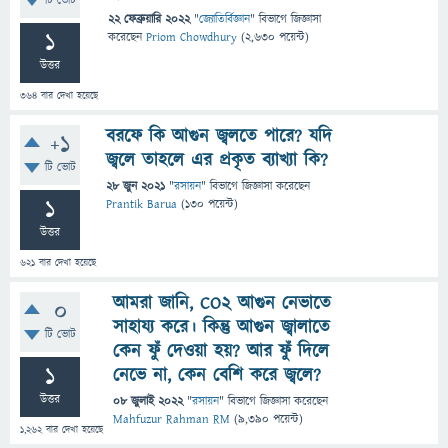
টি ভোট
22 ফেব্রুয়ারি 2022
"
জ্যোতির্বিজ্ঞান
" বিভাগে
জিজ্ঞাসা
1
করেছেন
Priom Chowdhury
(
2,630
পয়েন্ট)
উত্তর
364
বার দেখা হয়েছে
বরফে কি আগুন জ্বলতে পারে? যদি
+1
জ্বলে তাহলে এর প্রকৃত ব্যাখ্যা কি?
টি ভোট
28 জুন 2021
"
রসায়ন
" বিভাগে
জিজ্ঞাসা
করেছেন
1
Prantik Barua
(
130
পয়েন্ট)
উত্তর
621
বার দেখা হয়েছে
আমরা জানি, CO2 আগুন নেভাতে
0
সাহায্য করে। কিন্তু আগুন জ্বালাতে
টি ভোট
কেন ফুঁ দেওয়া হয়? আর ফুঁ দিলে
1
নেভে না, কেন বেশি করে জ্বলে?
উত্তর
08 জুলাই 2022
"
রসায়ন
" বিভাগে
জিজ্ঞাসা
করেছেন
Mahfuzur Rahman RM
(
9,390
পয়েন্ট)
1,262
বার দেখা হয়েছে