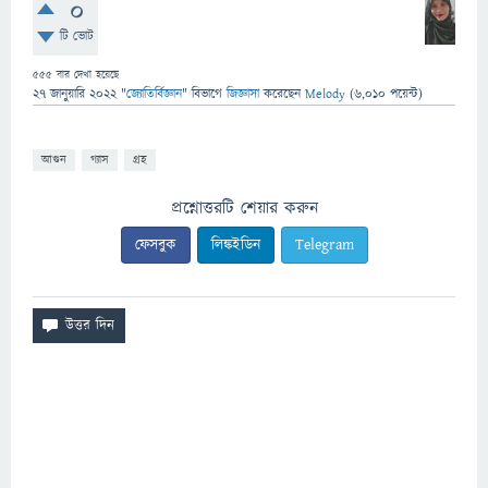
0
টি ভোট
555
বার দেখা হয়েছে
27 জানুয়ারি 2022
"
জ্যোতির্বিজ্ঞান
" বিভাগে
জিজ্ঞাসা
করেছেন
Melody
(
6,010
পয়েন্ট)
আগুন
গ্যাস
গ্রহ
প্রশ্নোত্তরটি শেয়ার করুন
ফেসবুক
লিঙ্কইডিন
Telegram