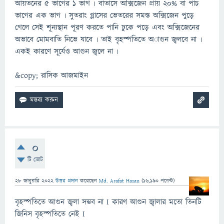
আয়তনের ৫ ভাগের ১ ভাগ ৷ বাতাসে অক্সিজেন প্রায় ২০% বা পাঁচ
ভাগের এক ভাগ ৷ সুতরাং গ্লাসের ভেতরের সমস্ত অক্সিজেন পুড়ে
গেলে সেই শূন্যস্থান পূরণ করতে পানি ঢুকে পড়ে এবং অক্সিজেনের
অভাবে মোমবাতি নিভে যাবে ৷ তাই বৃহস্পতিতে অাগুন জ্বলবে না ৷
একই কারণে সূর্যেও আগুন জ্বলে না ৷
&copy; রাসিক আজমাইন
0
টি ভোট
28 জানুয়ারি 2022
উত্তর প্রদান
করেছেন
Md. Arafat Hasan
(
16,190
পয়েন্ট)
বৃহস্পতিতে আগুন জ্বলা সম্ভব না I কারণ আগুন জ্বালার মতো তিনটি
জিনিস বৃহস্পতিতে নেই I