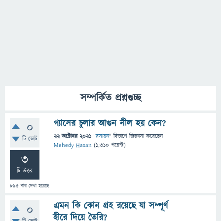
সম্পর্কিত প্রশ্নগুচ্ছ
গ্যাসের চুলার আগুন নীল হয় কেন?
0
22 অক্টোবর 2021
"
রসায়ন
" বিভাগে
জিজ্ঞাসা
করেছেন
টি ভোট
Mehedy Hasan
(
1,310
পয়েন্ট)
3
টি উত্তর
895
বার দেখা হয়েছে
এমন কি কোন গ্রহ রয়েছে যা সম্পূর্ণ
0
হীরে দিয়ে তৈরি?