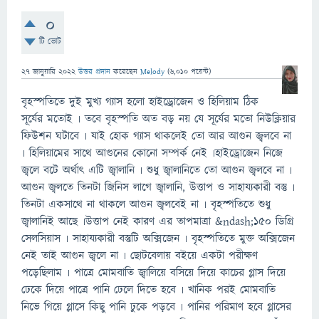
0
টি ভোট
27 জানুয়ারি 2022
উত্তর প্রদান
করেছেন
Melody
(
6,010
পয়েন্ট)
বৃহস্পতিতে দুই মুখ্য গ্যাস হলো হাইড্রোজেন ও হিলিয়াম ঠিক
সূর্যের মতোই ৷ তবে বৃহস্পতি অত বড় নয় যে সূর্যের মতো নিউক্লিয়ার
ফিউশন ঘটাবে ৷ যাই হোক গ্যাস থাকলেই তো আর আগুন জ্বলবে না
৷ হিলিয়ামের সাথে আগুনের কোনো সম্পর্ক নেই ৷হাইড্রোজেন নিজে
জ্বলে বটে অর্থাৎ এটি জ্বালানি ৷ শুধু জ্বালানিতে তো আগুন জ্বলবে না ৷
আগুন জ্বলতে তিনটা জিনিস লাগে জ্বালানি, উত্তাপ ও সাহায্যকারী বস্তু ৷
তিনটা একসাথে না থাকলে আগুন জ্বলবেই না ৷ বৃহস্পতিতে শুধু
জ্বালানিই আছে ৷উত্তাপ নেই কারণ এর তাপমাত্রা &ndash;১৫০ ডিগ্রি
সেলসিয়াস ৷ সাহায্যকারী বস্তুটি অক্সিজেন ৷ বৃহস্পতিতে মুক্ত অক্সিজেন
নেই তাই আগুন জ্বলে না ৷ ছোটবেলায় বইয়ে একটা পরীক্ষণ
পড়েছিলাম ৷ পাত্রে মোমবাতি জ্বালিয়ে বসিয়ে দিয়ে কাচের গ্লাস দিয়ে
ঢেকে দিয়ে পাত্রে পানি ঢেলে দিতে হবে ৷ খানিক পরই মোমবাতি
নিভে গিয়ে গ্লাসে কিছু পানি ঢুকে পড়বে ৷ পানির পরিমাণ হবে গ্লাসের