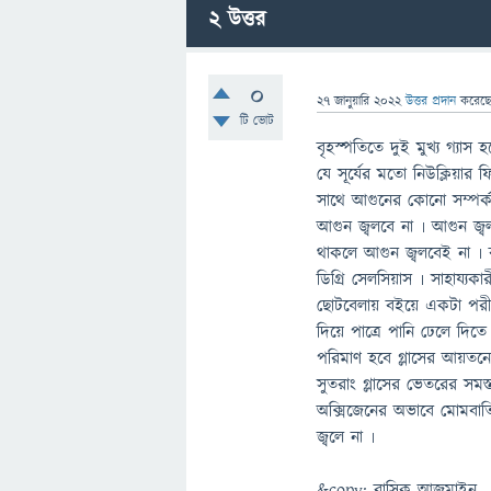
2
উত্তর
0
27 জানুয়ারি 2022
উত্তর প্রদান
করেছ
টি ভোট
বৃহস্পতিতে দুই মুখ্য গ্যাস
যে সূর্যের মতো নিউক্লিয়া
সাথে আগুনের কোনো সম্পর্ক ন
আগুন জ্বলবে না ৷ আগুন জ্বল
থাকলে আগুন জ্বলবেই না ৷ 
ডিগ্রি সেলসিয়াস ৷ সাহায্যক
ছোটবেলায় বইয়ে একটা পরীক্ষ
দিয়ে পাত্রে পানি ঢেলে দিত
পরিমাণ হবে গ্লাসের আয়তন
সুতরাং গ্লাসের ভেতরের সমস্
অক্সিজেনের অভাবে মোমবাতি
জ্বলে না ৷
&copy; রাসিক আজমাইন