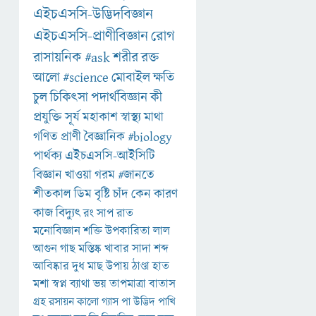
এইচএসসি-উদ্ভিদবিজ্ঞান
এইচএসসি-প্রাণীবিজ্ঞান
রোগ
রাসায়নিক
#ask
শরীর
রক্ত
আলো
#science
মোবাইল
ক্ষতি
চুল
চিকিৎসা
পদার্থবিজ্ঞান
কী
প্রযুক্তি
সূর্য
মহাকাশ
স্বাস্থ্য
মাথা
গণিত
প্রাণী
বৈজ্ঞানিক
#biology
পার্থক্য
এইচএসসি-আইসিটি
বিজ্ঞান
খাওয়া
গরম
#জানতে
শীতকাল
ডিম
বৃষ্টি
চাঁদ
কেন
কারণ
কাজ
বিদ্যুৎ
রং
সাপ
রাত
মনোবিজ্ঞান
শক্তি
উপকারিতা
লাল
আগুন
গাছ
মস্তিষ্ক
খাবার
সাদা
শব্দ
আবিষ্কার
দুধ
মাছ
উপায়
ঠাণ্ডা
হাত
মশা
স্বপ্ন
ব্যাথা
ভয়
তাপমাত্রা
বাতাস
গ্রহ
রসায়ন
কালো
গ্যাস
পা
উদ্ভিদ
পাখি