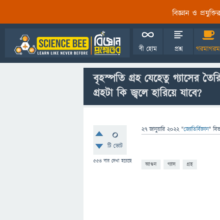
বিজ্ঞান ও প্রযুক্
বী হোম
প্রশ্ন
গরমাগরম
বৃহস্পতি গ্রহ যেহেতু গ্যাসের তৈ
গ্রহটা কি জ্বলে হারিয়ে যাবে?
27 জানুয়ারি 2022
"
জ্যোতির্বিজ্ঞান
" বি
0
টি ভোট
554
বার দেখা হয়েছে
আগুন
গ্যাস
গ্রহ