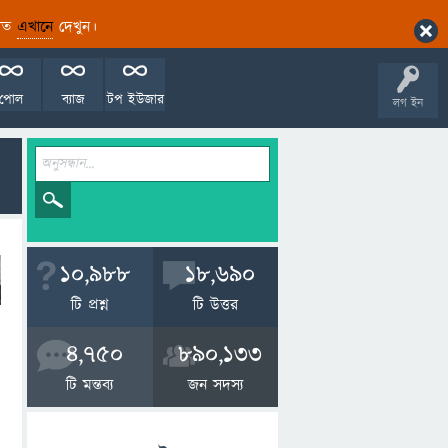
ারিত
এখানে
দেখুন।
পোল
ব্যাজ
টপ ইউজার
লগ ইন
10,988
18,690
টি প্রশ্ন
টি উত্তর
4,750
890,133
টি মন্তব্য
জন সদস্য