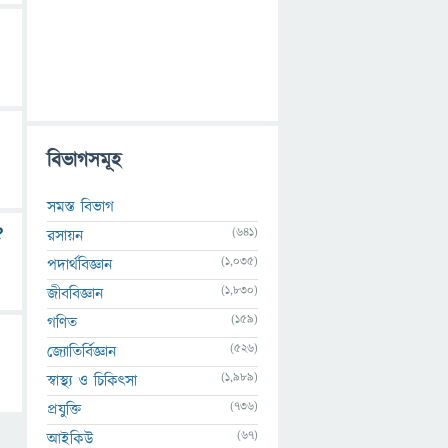
বিভাগসমূহ
সমস্ত বিভাগ
?
(641)
রসায়ন
(1,035)
পদার্থবিজ্ঞান
(1,830)
জীববিজ্ঞান
(159)
গণিত
(526)
জ্যোতির্বিজ্ঞান
(1,989)
স্বাস্থ্য ও চিকিৎসা
(736)
প্রযুক্তি
(67)
আইকিউ