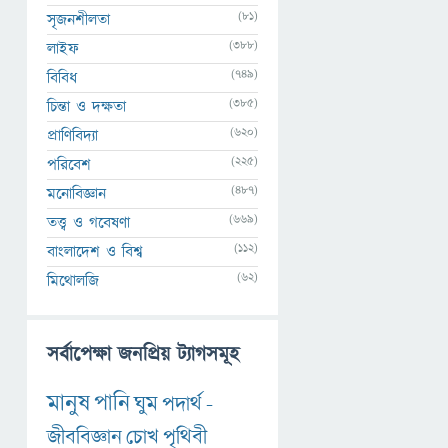
(81)
সৃজনশীলতা
(388)
লাইফ
(749)
বিবিধ
(385)
চিন্তা ও দক্ষতা
(620)
প্রাণিবিদ্যা
(225)
পরিবেশ
(487)
মনোবিজ্ঞান
(669)
তত্ত্ব ও গবেষণা
(112)
বাংলাদেশ ও বিশ্ব
(62)
মিথোলজি
সর্বাপেক্ষা জনপ্রিয় ট্যাগসমূহ
মানুষ
পানি
ঘুম
পদার্থ
-
জীববিজ্ঞান
চোখ
পৃথিবী