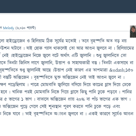
েন
Melody
(
6,010
পয়েন্ট)
 হলো হাইড্রোজেন ও হিলিয়াম ঠিক সূর্যের মতোই ৷ তবে বৃহস্পতি অত বড় নয়
র ফিউশন ঘটাবে ৷ যাই হোক গ্যাস থাকলেই তো আর আগুন জ্বলবে না ৷ হিলিয়ামের
েই ৷হাইড্রোজেন নিজে জ্বলে বটে অর্থাৎ এটি জ্বালানি ৷ শুধু জ্বালানিতে তো
তে তিনটা জিনিস লাগে জ্বালানি, উত্তাপ ও সাহায্যকারী বস্তু ৷ তিনটা একসাথে না
বৃহস্পতিতে শুধু জ্বালানিই আছে ৷উত্তাপ নেই কারণ এর তাপমাত্রা &ndash;১৫০
ারী বস্তুটি অক্সিজেন ৷ বৃহস্পতিতে মুক্ত অক্সিজেন নেই তাই আগুন জ্বলে না ৷
ণ পড়েছিলাম ৷ পাত্রে মোমবাতি জ্বালিয়ে বসিয়ে দিয়ে কাচের গ্লাস দিয়ে ঢেকে
ে হবে ৷ খানিক পরই মোমবাতি নিভে গিয়ে গ্লাসে কিছু পানি ঢুকে পড়বে ৷ পানির
ের ৫ ভাগের ১ ভাগ ৷ বাতাসে অক্সিজেন প্রায় ২০% বা পাঁচ ভাগের এক ভাগ ৷
ত অক্সিজেন পুড়ে গেলে সেই শূন্যস্থান পূরণ করতে পানি ঢুকে পড়ে এবং
 নিভে যাবে ৷ তাই বৃহস্পতিতে অাগুন জ্বলবে না ৷ একই কারণে সূর্যেও আগুন