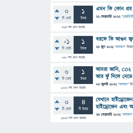
এমন কি কোন গ্রহ রয
0
1
22 ফেব্রুয়ারি 2022
"
জ্যোতির্বি
টি ভোট
উত্তর
364
বার দেখা হয়েছে
বরফে কি আগুন জ্বল
+1
1
28 জুন 2021
"
রসায়ন
" বিভা
টি ভোট
উত্তর
620
বার দেখা হয়েছে
আমরা জানি, CO2 আ
0
1
আর ফুঁ দিলে নেভে
টি ভোট
উত্তর
08 জুলাই 2022
"
রসায়ন
" বি
1,262
বার দেখা হয়েছে
যেখানে হাইড্রোজেন
0
4
হাইড্রোজেন এবং অক
টি ভোট
টি উত্তর
23 ফেব্রুয়ারি 2022
"
রসায়ন
"
1,984
বার দেখা হয়েছে