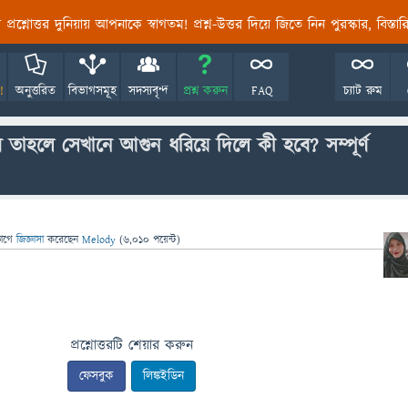
তির প্রশ্নোত্তর দুনিয়ায় আপনাকে স্বাগতম! প্রশ্ন-উত্তর দিয়ে জিতে নিন পুরস্কার, বিস্ত
!
অনুত্তরিত
বিভাগসমূহ
সদস্যবৃন্দ
প্রশ্ন করুন
FAQ
চ্যাট রুম
রি তাহলে সেখানে আগুন ধরিয়ে দিলে কী হবে? সম্পূর্ণ
ভাগে
জিজ্ঞাসা
করেছেন
Melody
(
6,010
পয়েন্ট)
প্রশ্নোত্তরটি শেয়ার করুন
ফেসবুক
লিঙ্কইডিন