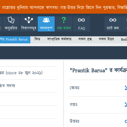
তির প্রশ্নোত্তর দুনিয়ায় আপনাকে স্বাগতম! প্রশ্ন-উত্তর দিয়ে জিতে নিন পুরস্কার, বিস্ত
!
অনুত্তরিত
বিভাগসমূহ
সদস্যবৃন্দ
প্রশ্ন করুন
FAQ
চ্যাট রুম
স্যঃ Prantik Barua
ফিড
সাম্প্রতিক কর্মকান্ড
সকল প্রশ্ন
সকল উত্তর
Bad
"Prantik Barua" র কার্যক্
ছর (since 28 জুন 2021)
্ধিত সদস্য
স্কোরঃ
প্রশ্নঃ
উত্তরঃ