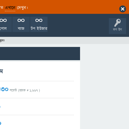
ারিত
এখানে
দেখুন।
পোল
ব্যাজ
টপ ইউজার
লগ ইন
ges
রম
130
পয়েন্ট (র‌্যাংক #
1,667
)
1
0