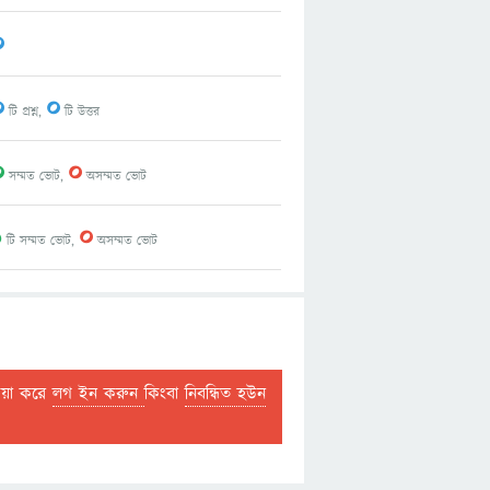
0
0
0
টি প্রশ্ন,
টি উত্তর
0
0
সম্মত ভোট,
অসম্মত ভোট
1
0
টি সম্মত ভোট,
অসম্মত ভোট
দয়া করে
লগ ইন করুন
কিংবা
নিবন্ধিত হউন