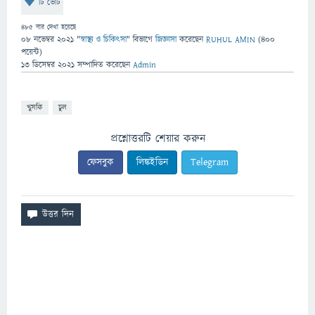
টি ভোট
485
বার দেখা হয়েছে
08 নভেম্বর 2021
"
স্বাস্থ্য ও চিকিৎসা
" বিভাগে
জিজ্ঞাসা
করেছেন
RUHUL AMIN
(
400
পয়েন্ট)
13 ডিসেম্বর 2021
সম্পাদিত
করেছেন
Admin
খুসকি
চুল
প্রশ্নোত্তরটি শেয়ার করুন
ফেসবুক
লিঙ্কইডিন
Telegram