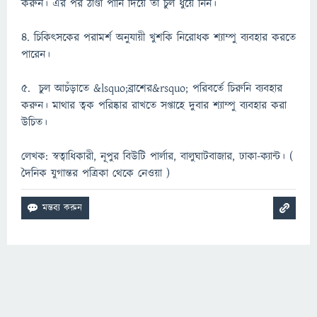
করুন। এর পর ঠাণ্ডা পানি দিয়ে তা চুল ধুয়ে নিন।
৪. চিকিৎসকের পরামর্শ অনুযায়ী খুশকি নিরোধক শ্যাম্পু ব্যবহার করতে
পারেন।
৫. চুল আচঁড়াতে &lsquo;ব্রাশের&rsquo; পরিবর্তে চিরুনি ব্যবহার
করুন। মাথার ত্বক পরিষ্কার রাখতে সপ্তাহে দুবার শ্যাম্পু ব্যবহার করা
উচিত।
লেখক: স্বত্বাধিকারী, নূপুর বিউটি পার্লার, বালুঘাটবাজার, ঢাকা-ক্যান্ট। (
দৈনিক যুগান্তর পত্রিকা থেকে নেওয়া )