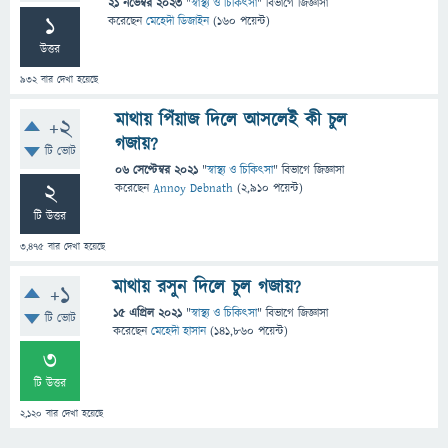
21 নভেম্বর 2023
"
স্বাস্থ্য ও চিকিৎসা
" বিভাগে
জিজ্ঞাসা
1
করেছেন
মেহেদী ডিজাইন
(
160
পয়েন্ট)
উত্তর
932
বার দেখা হয়েছে
মাথায় পিঁয়াজ দিলে আসলেই কী চুল
+2
গজায়?
টি ভোট
06 সেপ্টেম্বর 2021
"
স্বাস্থ্য ও চিকিৎসা
" বিভাগে
জিজ্ঞাসা
2
করেছেন
Annoy Debnath
(
2,910
পয়েন্ট)
টি উত্তর
3,475
বার দেখা হয়েছে
মাথায় রসুন দিলে চুল গজায়?
+1
15 এপ্রিল 2021
"
স্বাস্থ্য ও চিকিৎসা
" বিভাগে
জিজ্ঞাসা
টি ভোট
করেছেন
মেহেদী হাসান
(
141,860
পয়েন্ট)
3
টি উত্তর
2,120
বার দেখা হয়েছে