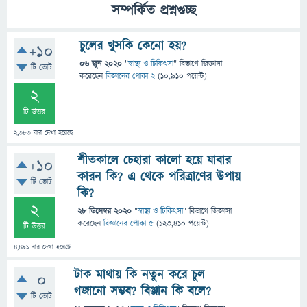
সম্পর্কিত প্রশ্নগুচ্ছ
চুলের খুসকি কেনো হয়?
+10
06 জুন 2020
"
স্বাস্থ্য ও চিকিৎসা
" বিভাগে
জিজ্ঞাসা
টি ভোট
করেছেন
বিজ্ঞানের পোকা 2
(
10,910
পয়েন্ট)
2
টি উত্তর
2,383
বার দেখা হয়েছে
শীতকালে চেহারা কালো হয়ে যাবার
+10
কারন কি? এ থেকে পরিত্রাণের উপায়
টি ভোট
কি?
2
28 ডিসেম্বর 2020
"
স্বাস্থ্য ও চিকিৎসা
" বিভাগে
জিজ্ঞাসা
করেছেন
বিজ্ঞানের পোকা ৫
(
123,410
পয়েন্ট)
টি উত্তর
4,491
বার দেখা হয়েছে
টাক মাথায় কি নতুন করে চুল
0
গজানো সম্ভব? বিঞ্জান কি বলে?
টি ভোট