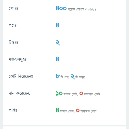
400
স্কোরঃ
পয়েন্ট (র‌্যাংক #
367
)
4
প্রশ্নঃ
2
উত্তরঃ
4
মন্তব্যসমূহঃ
8
2
ভোট দিয়েছেনঃ
টি প্রশ্ন,
টি উত্তর
10
0
দান করেছেন:
সম্মত ভোট,
অসম্মত ভোট
4
0
প্রাপ্তঃ
সম্মত ভোট,
অসম্মত ভোট