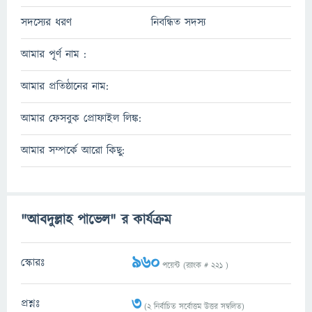
সদস্যের ধরণ
নিবন্ধিত সদস্য
আমার পূর্ণ নাম :
আমার প্রতিষ্ঠানের নাম:
আমার ফেসবুক প্রোফাইল লিঙ্ক:
আমার সম্পর্কে আরো কিছু:
"আবদুল্লাহ পাভেল" র কার্যক্রম
960
স্কোরঃ
পয়েন্ট (র‌্যাংক #
221
)
3
প্রশ্নঃ
(
2
নির্বাচিত সর্বোত্তম উত্তর সম্বলিত)