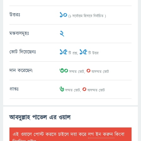
10
উত্তরঃ
(
1
সর্বোত্তম হিসাবে নির্বাচিত )
2
মন্তব্যসমূহঃ
15
15
ভোট দিয়েছেনঃ
টি প্রশ্ন,
টি উত্তর
30
0
দান করেছেন:
সম্মত ভোট,
অসম্মত ভোট
6
0
প্রাপ্তঃ
সম্মত ভোট,
অসম্মত ভোট
আবদুল্লাহ পাভেল এর ওয়াল
এই ওয়ালে পোস্ট করতে চাইলে দয়া করে
লগ ইন করুন
কিংবা