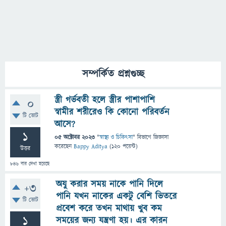
সম্পর্কিত প্রশ্নগুচ্ছ
স্ত্রী গর্ভবতী হলে স্ত্রীর পাশাপাশি
0
স্বামীর শরীরেও কি কোনো পরিবর্তন
টি ভোট
আসে?
1
05 অক্টোবর 2023
"
স্বাস্থ্য ও চিকিৎসা
" বিভাগে
জিজ্ঞাসা
করেছেন
Bappy Aditya
(
120
পয়েন্ট)
উত্তর
846
বার দেখা হয়েছে
অযু করার সময় নাকে পানি দিলে
+3
পানি যখন নাকের একটু বেশি ভিতরে
টি ভোট
প্রবেশ করে তখন মাথায় খুব কম
1
সময়ের জন্য যন্ত্রণা হয়। এর কারন