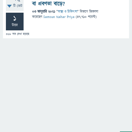
বা প্রবণতা বাড়ে?
টি ভোট
03 জানুয়ারি 2021
"
স্বাস্থ্য ও চিকিৎসা
" বিভাগে
জিজ্ঞাসা
1
করেছেন
Samsun Nahar Priya
(
47,710
পয়েন্ট)
উত্তর
368
বার দেখা হয়েছে