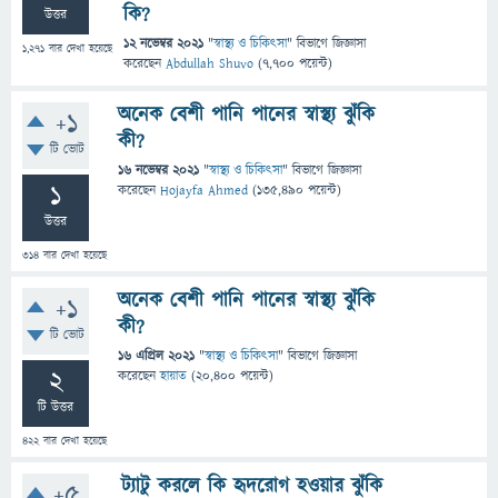
কি?
উত্তর
12 নভেম্বর 2021
"
স্বাস্থ্য ও চিকিৎসা
" বিভাগে
জিজ্ঞাসা
1,271
বার দেখা হয়েছে
করেছেন
Abdullah Shuvo
(
7,700
পয়েন্ট)
অনেক বেশী পানি পানের স্বাস্থ্য ঝুঁকি
+1
কী?
টি ভোট
16 নভেম্বর 2021
"
স্বাস্থ্য ও চিকিৎসা
" বিভাগে
জিজ্ঞাসা
1
করেছেন
Hojayfa Ahmed
(
135,490
পয়েন্ট)
উত্তর
314
বার দেখা হয়েছে
অনেক বেশী পানি পানের স্বাস্থ্য ঝুঁকি
+1
কী?
টি ভোট
16 এপ্রিল 2021
"
স্বাস্থ্য ও চিকিৎসা
" বিভাগে
জিজ্ঞাসা
2
করেছেন
হায়াত
(
20,400
পয়েন্ট)
টি উত্তর
422
বার দেখা হয়েছে
ট্যাটু করলে কি হৃদরোগ হওয়ার ঝুঁকি
+5