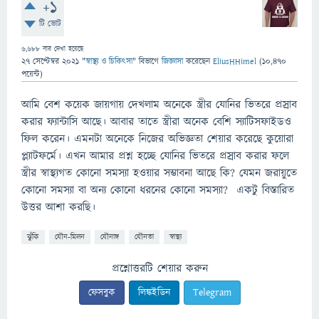
+1
টি ভোট
6,688
বার দেখা হয়েছে
27 সেপ্টেম্বর 2021
"
স্বাস্থ্য ও চিকিৎসা
" বিভাগে
জিজ্ঞাসা
করেছেন
EliusHHimel
(
10,470
পয়েন্ট)
আমি বেশ কয়েক জায়গায় দেখলাম অনেকে স্ত্রীর যোনির ভিতরে প্রস্রাব
করার ফ্যান্টাসি আছে। আবার তাতে স্ত্রীরা অনেক বেশি স্যাটিসফাইডও
ফিল করেন। এমনটা অনেকে নিজের অভিজ্ঞতা শেয়ার করেছে কুয়োরা
প্ল্যাটফর্মে। এখন আমার প্রশ্ন হচ্ছে যোনির ভিতরে প্রস্রাব করার ফলে
স্ত্রীর স্বাস্থ্যগত কোনো সমস্যা হওয়ার সম্ভাবনা আছে কি? যেমন জরায়ুতে
কোনো সমস্যা বা অন্য কোনো ধরনের কোনো সমস্যা? একটু বিস্তারিত
উত্তর আশা করছি।
ঝুঁকি
যৌন-মিলন
যৌনাঙ্গ
যৌনতা
স্বাস্থ্য
প্রশ্নোত্তরটি শেয়ার করুন
ফেসবুক
লিঙ্কইডিন
Telegram