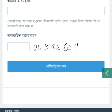
আমার ই-মেইলঃ
গোপনীয়তাঃ আপনার ই-মেইল ঠিকানাটি তৃতীয় কোন পক্ষের নিকট বিক্রয় কিংবা
ভাগাভাগি করা হবে না ।
অনাযাচিত যাচাইকরণ:
মতামত পাঠান