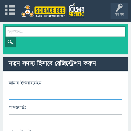
লগ ইন
নতুন সদস্য হিসাবে রেজিস্ট্রেশন করুন
আমার ইউজারনেইম
পাসওয়ার্ডঃ