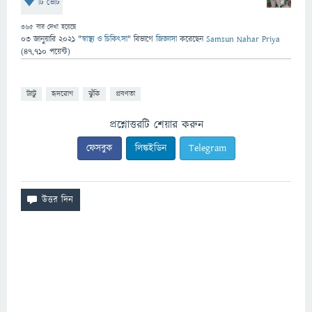
টি ভোট
365
বার দেখা হয়েছে
03 জানুয়ারি 2021
"
স্বাস্থ্য ও চিকিৎসা
" বিভাগে
জিজ্ঞাসা
করেছেন
Samsun Nahar Priya
(
47,710
পয়েন্ট)
ট্যাটু
হৃদরোগ
ঝুঁকি
প্রবণতা
প্রশ্নোত্তরটি শেয়ার করুন
ফেসবুক
লিঙ্কইডিন
Telegram