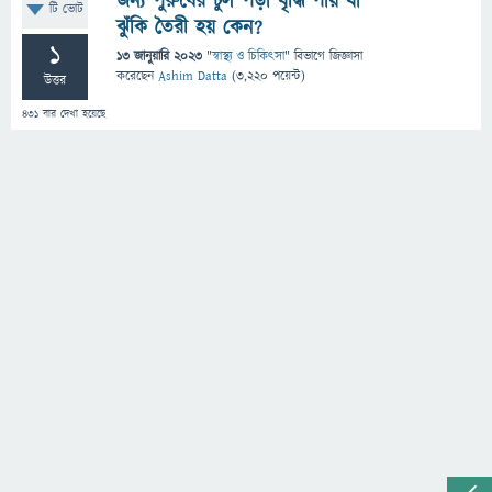
জন্য পুরুষের চুল পড়া বৃদ্ধি পায় বা
টি ভোট
ঝুঁকি তৈরী হয় কেন?
1
13 জানুয়ারি 2023
"
স্বাস্থ্য ও চিকিৎসা
" বিভাগে
জিজ্ঞাসা
করেছেন
Ashim Datta
(
3,220
পয়েন্ট)
উত্তর
431
বার দেখা হয়েছে