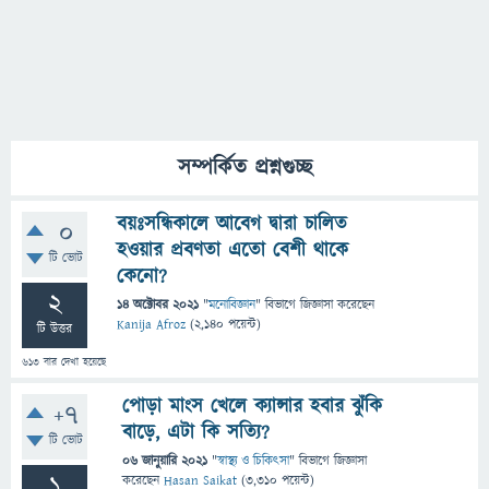
সম্পর্কিত প্রশ্নগুচ্ছ
বয়ঃসন্ধিকালে আবেগ দ্বারা চালিত
0
হওয়ার প্রবণতা এতো বেশী থাকে
টি ভোট
কেনো?
2
14 অক্টোবর 2021
"
মনোবিজ্ঞান
" বিভাগে
জিজ্ঞাসা
করেছেন
Kanija Afroz
(
2,140
পয়েন্ট)
টি উত্তর
613
বার দেখা হয়েছে
পোড়া মাংস খেলে ক্যান্সার হবার ঝুঁকি
+7
বাড়ে, এটা কি সত্যি?
টি ভোট
06 জানুয়ারি 2021
"
স্বাস্থ্য ও চিকিৎসা
" বিভাগে
জিজ্ঞাসা
1
করেছেন
Hasan Saikat
(
3,310
পয়েন্ট)