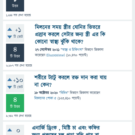
উত্তর
1,244
বার দেখা হয়েছে
মিলনের সময় স্ত্রীর যোনির ভিতরে
+1
প্রস্রাব করলে সেটার জন্য স্ত্রী এর কি
টি ভোট
কোনো স্বাস্থ্য ঝুঁকি থাকে?
4
27 সেপ্টেম্বর 2021
"
স্বাস্থ্য ও চিকিৎসা
" বিভাগে
জিজ্ঞাসা
করেছেন
EliusHHimel
(
10,470
পয়েন্ট)
টি উত্তর
6,687
বার দেখা হয়েছে
শরীরে ট্যাটু করলে রক্ত দান করা যায়
+10
না কেন?
টি ভোট
18 অক্টোবর 2020
"
বিবিধ
" বিভাগে
জিজ্ঞাসা
করেছেন
4
বিজ্ঞানের পোকা ৫
(
123,410
পয়েন্ট)
টি উত্তর
9,742
বার দেখা হয়েছে
এনার্জি ড্রিংক , মিষ্টি চা এবং কফির
0