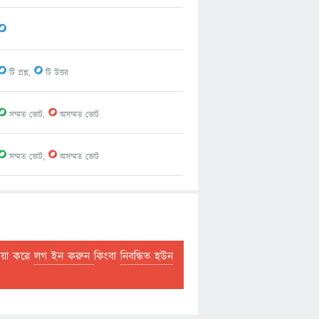
0
0
0
টি প্রশ্ন,
টি উত্তর
0
0
সম্মত ভোট,
অসম্মত ভোট
0
0
সম্মত ভোট,
অসম্মত ভোট
দয়া করে
লগ ইন করুন
কিংবা
নিবন্ধিত হউন