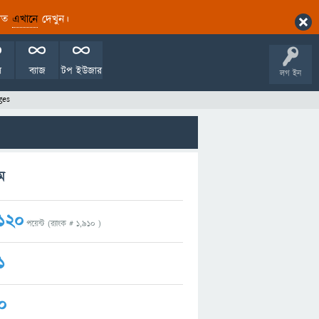
ারিত
এখানে
দেখুন।
ল
ব্যাজ
টপ ইউজার
লগ ইন
ges
ম
120
পয়েন্ট (র‌্যাংক #
1,910
)
1
0