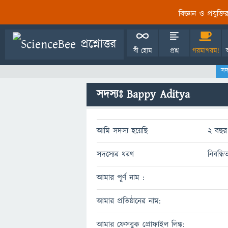
বিজ্ঞান ও প্রযুক্
বী হোম
প্রশ্ন
গরমাগরম!
সদ
সদস্যঃ Bappy Aditya
আমি সদস্য হয়েছি
2 বছর
সদস্যের ধরণ
নিবন্ধি
আমার পূর্ণ নাম :
আমার প্রতিষ্ঠানের নাম:
আমার ফেসবুক প্রোফাইল লিঙ্ক: