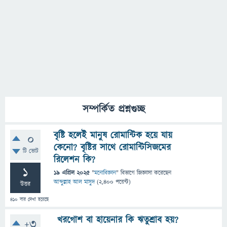
সম্পর্কিত প্রশ্নগুচ্ছ
বৃষ্টি হলেই মানুষ রোমান্টিক হয়ে যায়
0
কেনো? বৃষ্টির সাথে রোমান্টিসিজমের
টি ভোট
রিলেশন কি?
1
19 এপ্রিল 2025
"
মনোবিজ্ঞান
" বিভাগে
জিজ্ঞাসা
করেছেন
আব্দুল্লাহ আল মাসুদ
(
2,400
পয়েন্ট)
উত্তর
410
বার দেখা হয়েছে
খরগোশ বা হায়েনার কি ঋতুশ্রাব হয়?
+3