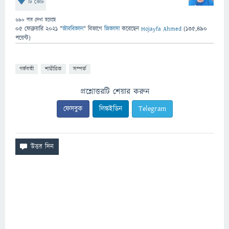
টি ভোট
690
বার দেখা হয়েছে
05 ফেব্রুয়ারি 2021
"
জীববিজ্ঞান
" বিভাগে
জিজ্ঞাসা
করেছেন
Hojayfa Ahmed
(
135,490
পয়েন্ট)
গর্ভবতী
শারীরিক
সম্পর্ক
প্রশ্নোত্তরটি শেয়ার করুন
ফেসবুক
লিঙ্কইডিন
Telegram