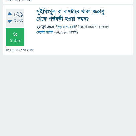
সুইমিংপুল বা বাথটাবে থাকা শুক্রাণু
+21
থেকে গর্ভবতী হওয়া সম্ভব?
টি ভোট
28 জুন 2021
"
তত্ত্ব ও গবেষণা
" বিভাগে
জিজ্ঞাসা
করেছেন
6
মেহেদী হাসান
(
141,860
পয়েন্ট)
টি উত্তর
43,681
বার দেখা হয়েছে