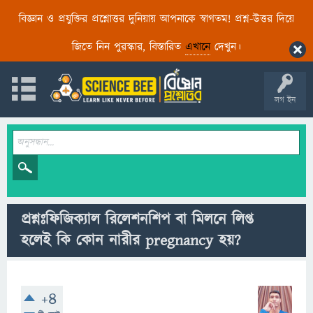
বিজ্ঞান ও প্রযুক্তির প্রশ্নোত্তর দুনিয়ায় আপনাকে স্বাগতম! প্রশ্ন-উত্তর দিয়ে
জিতে নিন পুরস্কার, বিস্তারিত
এখানে
দেখুন।
লগ ইন
প্রশ্নঃফিজিক্যাল রিলেশনশিপ বা মিলনে লিপ্ত
হলেই কি কোন নারীর pregnancy হয়?
+4