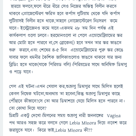
হারয়ে ফলবে,ফলে ধীরে ধীরে সেও নিজের অস্তিত্ব বিলীন করতে
থাকবে।প্রোজেস্টেরণ ক্ষরিত হবে কর্পাস লুটিয়াম থেকে যদি কর্পাস
লুটিয়াসই বিলীন হতে থাকে,তাহলে প্রোজোস্টেরেণ নিঃসরণ কমে
যাবে। ইস্ট্রোজেনও কমে যাবে।একদম ২৮ তম দিন পর্যন্ত এই
কার্যকলাপ গুলো চলবে। হরমোনগুলো না পেলে এন্ডোমেট্রিয়ামের স্তর
আর মোটা হতে পারবে না,সে ব্রোকেন() হবে তখন তার স্তর ভাঙতে
শুরু করবে,এবং শেষের ৪-৫ দিন এন্ডোমেট্রিয়ামের পুরু স্তর ভেঙে
যাবার ফলে ধমনীর কৈশিক জালিকাগুলোও ভাঙতে থাকবে যার জন্য
ব্লিডিং হতে থাকে(যাকে পিরিয়ড বলি)।পিরিয়ডের সাথে অনিষিক্ত ডিম্বাণু
ও পড়ে যাবে।
গেল এই ঘটনা।এখন খেয়াল কর,শুক্রাণু ডিম্বাণুর সাথে মিলিত হলেই
কেবল নিষেক ঘটতো,অন্যথায় তা হবেনা,কিন্তু শুক্রাণু ডিম্বাণুর কাছে
পৌঁছাবে কীভাবে?সে তো আর ডিম্বাশয়ে যেয়ে মিলিত হতে পারবে না।
তো কোথা দিয়ে যাবে?
চিত্রটি একটু দেখো।মিলনের সময় শুক্রাণু নারী জননাঙ্গের Vagina
পথ আরও সহজ করে বলতে গেলে Lebia Minora দিয়ে প্রবেশ করে
জরায়ুতে যাবে। কিরে ভাই,Lebia Minora কী??