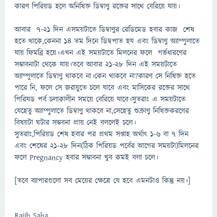
কারণ পিরিয়ড হলে অনিষিক্ত ডিম্বাণু রক্তের সাথে বেরিয়ে যায়।
আবার ৭-২১ দিন এসময়টাতে ডিম্বাণুর রেডিমেড হবার কাজ শেষ
হতে থাকে,কেননা ১৪ তম দিনে ডিম্বপাত হয এবং ডিম্বাণু অ্যাম্পুলাতে
যায় ফিমব্রি হয়ে।এখন এই সময়টাতে মিলনের ফলে গর্ভধারণের
সম্ভাবনাটা থেকে যায়।তবে আবার ২১-২৮ দিন এই সময়টাতে
অ্যাম্পুলাতে ডিম্বাণু থাকবে না।কেন থাকবে না?কারণ সে নিষিক্ত হতে
পারে নি, ফলে সে জরায়ুতে চলে যাবে এবং মাসিকের রক্তের সাথে
পিরিযড পর্ব চলাকালীন সময়ে বেরিয়ে যাবে।সুতরাং এ সময়টাতে
যেহেতু অ্যাম্পুলাতে ডিম্বাণু থাকবে না,সেহেতু শুক্রাণু নিষিক্তকরণের
বিষয়টা ঘটার সম্ভবনা প্রায় নেই বললেই চলে।
সুতরাং,পিরিয়ড শেষ হবার পর প্রথম সপ্তাহ অর্থাৎ ১-৬ বা ৭ দিন
এবং শেষের ২১-২৮ দিন(ঠিক পিরিয়ড পর্বের আগের সময়টা)মিলনের
ফলে Pregnancy হবার সম্ভাবনা খুব কমই বলা চলে।
[তবে ব্যাপারগুলো সব মেয়ের ক্ষেত্রে যে হবে এমনটাও কিন্তু নয়।]
Rajib Saha