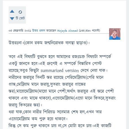
0
টি ভোট
05 ফেব্রুয়ারি 2021
উত্তর প্রদান
করেছেন
Hojayfa Ahmed
(
135,490
পয়েন্ট)
উত্তরঃনা।(কোন রকম জন্মনিরোধক ব্যবস্থা ছাড়াও)।
তবে এই বিষয়টি বুঝতে হলে আমাদের রজঃচক্র বিষয়টা সম্পর্কে
একটু জানতে হবে।এই গ্রুপেই এ সম্পর্কে বিস্তারিত পোস্ট
রয়েছে,তবুও কিছুটা summarized version দেখে নেয়া যাক।
নারীদের জরায়ুর তিনটি স্তর রয়েছে পেরিমেট্রিয়াম(পেরি মানে
প্রান্ত,মেট্রিয়াম মানে জরায়ু,সুতরাং জরায়ুর প্রান্তের
স্তর),মায়োমেট্রিয়াম(মায়ো মানে পেশী,অর্থাৎ জরায়ুর এই স্তরে পেশী
থাকবে এবং মাঝে থাকবে),এন্ডোমেট্রিয়াম(এন্ডো মানে ভিতরে,সুতরাং
জরায়ু ভিতরের স্তর)।
ধরা যাক,কোন নারীর পিরিয়ড সবেমাত্র শেষ হল,এখন তার
এন্ডোমেট্রিয়াম কম পুরু হয়ে থাকবে।
কিন্তু সে কম পুরু থাকতে চায় না,সে মোটা হতে চায়।এই কাজটি