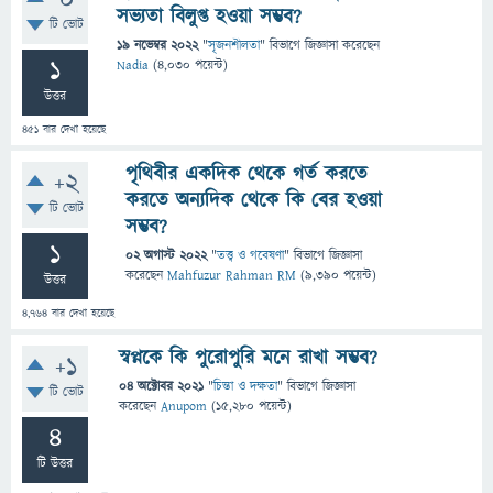
0
সভ্যতা বিলুপ্ত হওয়া সম্ভব?
টি ভোট
19 নভেম্বর 2022
"
সৃজনশীলতা
" বিভাগে
জিজ্ঞাসা
করেছেন
1
Nadia
(
4,030
পয়েন্ট)
উত্তর
451
বার দেখা হয়েছে
পৃথিবীর একদিক থেকে গর্ত করতে
+2
করতে অন্যদিক থেকে কি বের হওয়া
টি ভোট
সম্ভব?
1
02 অগাস্ট 2022
"
তত্ত্ব ও গবেষণা
" বিভাগে
জিজ্ঞাসা
করেছেন
Mahfuzur Rahman RM
(
9,390
পয়েন্ট)
উত্তর
4,764
বার দেখা হয়েছে
স্বপ্নকে কি পুরোপুরি মনে রাখা সম্ভব?
+1
04 অক্টোবর 2021
"
চিন্তা ও দক্ষতা
" বিভাগে
জিজ্ঞাসা
টি ভোট
করেছেন
Anupom
(
15,280
পয়েন্ট)
4
টি উত্তর