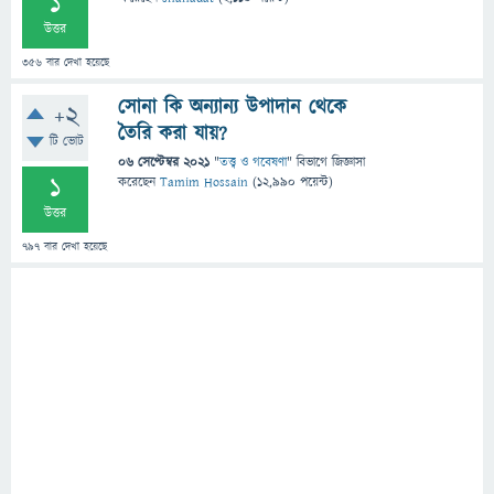
1
উত্তর
356
বার দেখা হয়েছে
সোনা কি অন্যান্য উপাদান থেকে
+2
তৈরি করা যায়?
টি ভোট
06 সেপ্টেম্বর 2021
"
তত্ত্ব ও গবেষণা
" বিভাগে
জিজ্ঞাসা
1
করেছেন
Tamim Hossain
(
12,990
পয়েন্ট)
উত্তর
797
বার দেখা হয়েছে