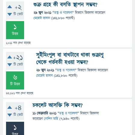
শুক্র গ্রহে কী বসতি স্থাপন সম্ভব?
+2
29 জুন 2021
"
তত্ত্ব ও গবেষণা
" বিভাগে
জিজ্ঞাসা
করেছেন
টি ভোট
মেহেদী হাসান
(
141,860
পয়েন্ট)
1
উত্তর
1,011
বার দেখা হয়েছে
সুইমিংপুল বা বাথটাবে থাকা শুক্রাণু
+21
থেকে গর্ভবতী হওয়া সম্ভব?
টি ভোট
28 জুন 2021
"
তত্ত্ব ও গবেষণা
" বিভাগে
জিজ্ঞাসা
করেছেন
6
মেহেদী হাসান
(
141,860
পয়েন্ট)
টি উত্তর
43,681
বার দেখা হয়েছে
চকলেট আসক্তি কি সম্ভব?
+4
11 ফেব্রুয়ারি 2021
"
তত্ত্ব ও গবেষণা
" বিভাগে
জিজ্ঞাসা
টি ভোট
করেছেন
নোশিন মাহি
(
7,940
পয়েন্ট)
1
উত্তর