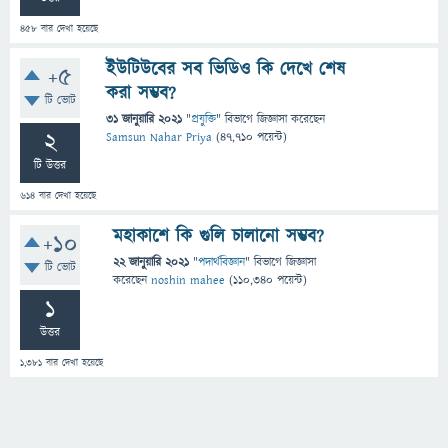
458
বার দেখা হয়েছে
ইউটিউবের সব ভিডিও কি দেখে শেষ
+5
করা সম্ভব?
টি ভোট
31 জানুয়ারি 2021
"
প্রযুক্তি
" বিভাগে
জিজ্ঞাসা
করেছেন
2
Samsun Nahar Priya
(
47,710
পয়েন্ট)
টি উত্তর
614
বার দেখা হয়েছে
মহাকাশে কি গুলি চালানো সম্ভব?
+10
22 জানুয়ারি 2021
"
পদার্থবিজ্ঞান
" বিভাগে
জিজ্ঞাসা
টি ভোট
করেছেন
noshin mahee
(
110,340
পয়েন্ট)
1
উত্তর
1,381
বার দেখা হয়েছে