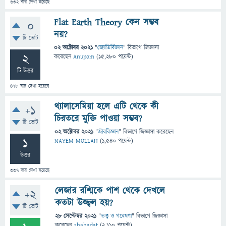
632
বার দেখা হয়েছে
Flat Earth Theory কেন সম্ভব
0
নয়?
টি ভোট
02 অক্টোবর 2021
"
জ্যোতির্বিজ্ঞান
" বিভাগে
জিজ্ঞাসা
2
করেছেন
Anupom
(
15,280
পয়েন্ট)
টি উত্তর
478
বার দেখা হয়েছে
থ্যালাসেমিয়া হলে এটি থেকে কী
+1
চিরতরে মুক্তি পাওয়া সম্ভব?
টি ভোট
02 অক্টোবর 2021
"
জীববিজ্ঞান
" বিভাগে
জিজ্ঞাসা
করেছেন
1
NAYEM MOLLAH
(
1,540
পয়েন্ট)
উত্তর
337
বার দেখা হয়েছে
লেজার রশ্মিকে পাশ থেকে দেখলে
+2
কতটা উজ্জ্বল হয়?
টি ভোট
28 সেপ্টেম্বর 2021
"
তত্ত্ব ও গবেষণা
" বিভাগে
জিজ্ঞাসা
করেছেন
shahadat
(
2,110
পয়েন্ট)