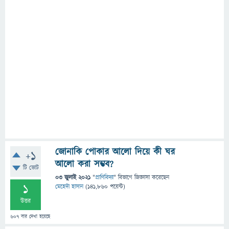
জোনাকি পোকার আলো দিয়ে কী ঘর
+1
আলো করা সম্ভব?
টি ভোট
03 জুলাই 2021
"
প্রাণিবিদ্যা
" বিভাগে
জিজ্ঞাসা
করেছেন
1
মেহেদী হাসান
(
141,860
পয়েন্ট)
উত্তর
607
বার দেখা হয়েছে