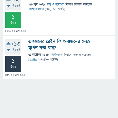
+2
29 জুন 2021
"
তত্ত্ব ও গবেষণা
" বিভাগে
জিজ্ঞাসা
করেছেন
টি ভোট
মেহেদী হাসান
(
141,860
পয়েন্ট)
1
উত্তর
1,011
বার দেখা হয়েছে
একজনের ব্রেইন কি অন্যজনের দেহে
+13
স্থাপন করা যায়?
টি ভোট
31 অক্টোবর 2020
"
জীববিজ্ঞান
" বিভাগে
জিজ্ঞাসা
করেছেন
1
Saniha
(
24,580
পয়েন্ট)
উত্তর
437
বার দেখা হয়েছে