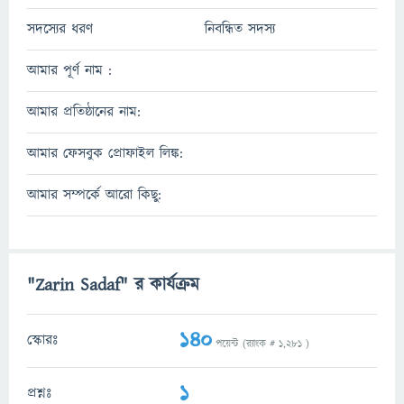
সদস্যের ধরণ
নিবন্ধিত সদস্য
আমার পূর্ণ নাম :
আমার প্রতিষ্ঠানের নাম:
আমার ফেসবুক প্রোফাইল লিঙ্ক:
আমার সম্পর্কে আরো কিছু:
"Zarin Sadaf" র কার্যক্রম
140
স্কোরঃ
পয়েন্ট (র‌্যাংক #
1,281
)
1
প্রশ্নঃ