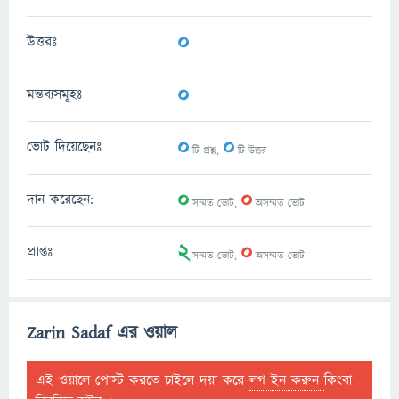
0
উত্তরঃ
0
মন্তব্যসমূহঃ
0
0
ভোট দিয়েছেনঃ
টি প্রশ্ন,
টি উত্তর
0
0
দান করেছেন:
সম্মত ভোট,
অসম্মত ভোট
2
0
প্রাপ্তঃ
সম্মত ভোট,
অসম্মত ভোট
Zarin Sadaf এর ওয়াল
এই ওয়ালে পোস্ট করতে চাইলে দয়া করে
লগ ইন করুন
কিংবা