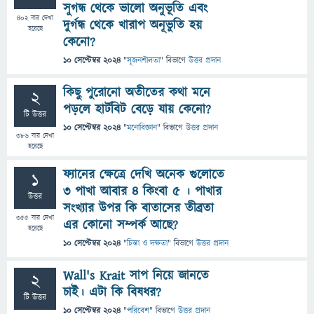
সুগন্ধ থেকে ভালো অনুভূতি এবং
402
বার দেখা
দুর্গন্ধ থেকে খারাপ অনূভুতি হয়
হয়েছে
কেনো?
10 সেপ্টেম্বর 2024
"
সৃজনশীলতা
" বিভাগে
উত্তর প্রদান
কিছু পুরোনো অতীতের কথা মনে
2
পড়লে হার্টবিট বেড়ে যায় কেনো?
টি উত্তর
10 সেপ্টেম্বর 2024
"
মনোবিজ্ঞান
" বিভাগে
উত্তর প্রদান
386
বার দেখা
হয়েছে
ফ্যানের ক্ষেত্রে দেখি অনেক গুলোতে
1
৩ পাখা আবার ৪ কিংবা ৫ । পাখার
উত্তর
সংখ্যার উপর কি বাতাসের তীব্রতা
355
বার দেখা
এর কোনো সম্পর্ক আছে?
হয়েছে
10 সেপ্টেম্বর 2024
"
চিন্তা ও দক্ষতা
" বিভাগে
উত্তর প্রদান
Wall's Krait সাপ নিয়ে জানতে
2
চাই। এটা কি বিষধর?
টি উত্তর
10 সেপ্টেম্বর 2024
"
পরিবেশ
" বিভাগে
উত্তর প্রদান