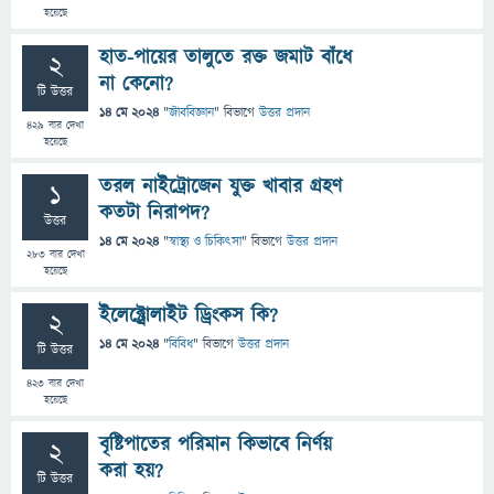
হয়েছে
হাত-পায়ের তালুতে রক্ত জমাট বাঁধে
2
না কেনো?
টি উত্তর
14 মে 2024
"
জীববিজ্ঞান
" বিভাগে
উত্তর প্রদান
429
বার দেখা
হয়েছে
তরল নাইট্রোজেন যুক্ত খাবার গ্রহণ
1
কতটা নিরাপদ?
উত্তর
14 মে 2024
"
স্বাস্থ্য ও চিকিৎসা
" বিভাগে
উত্তর প্রদান
283
বার দেখা
হয়েছে
ইলেক্ট্রোলাইট ড্রিংকস কি?
2
14 মে 2024
"
বিবিধ
" বিভাগে
উত্তর প্রদান
টি উত্তর
423
বার দেখা
হয়েছে
বৃষ্টিপাতের পরিমান কিভাবে নির্ণয়
2
করা হয়?
টি উত্তর