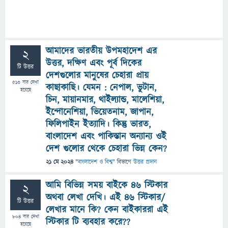
আমাদের ভারতীয় উপমহাদেশ এর
2
উত্তর, দক্ষিণ এবং পূর্ব দিকের
টি উত্তর
দেশগুলোর মানুষের চেহারা প্রায়
513
বার দেখা
কাছাকাছি। যেমন : নেপাল, ভুটান,
হয়েছে
চিন, মায়ানমার, থাইল্যান্ড, মালেশিয়া,
ইন্দোনেশিয়া, ভিয়েতনাম, জাপান,
ফিলিপাইন ইত্যাদি। কিন্তু ভারত,
বাংলাদেশ এবং পাকিস্তান অন্যান্য ওই
দেশ গুলোর থেকে চেহারা ভিন্ন কেন?
21 মে 2024
"
বাংলাদেশ ও বিশ্ব
" বিভাগে
উত্তর প্রদান
আমি বিভিন্ন সময় বাইকে 46 স্টিকার
2
অথবা লেখা দেখি। এই 46 স্টিকার/
টি উত্তর
লেখার মানে কি? কেন বাইকাররা এই
804
বার দেখা
স্টিকার টি ব্যবহার করে??
হয়েছে