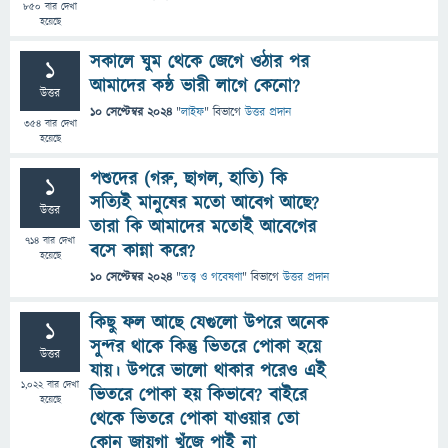
850
বার দেখা
হয়েছে
সকালে ঘুম থেকে জেগে ওঠার পর
1
আমাদের কন্ঠ ভারী লাগে কেনো?
উত্তর
10 সেপ্টেম্বর 2024
"
লাইফ
" বিভাগে
উত্তর প্রদান
354
বার দেখা
হয়েছে
পশুদের (গরু, ছাগল, হাতি) কি
1
সত্যিই মানুষের মতো আবেগ আছে?
উত্তর
তারা কি আমাদের মতোই আবেগের
714
বার দেখা
বসে কান্না করে?
হয়েছে
10 সেপ্টেম্বর 2024
"
তত্ত্ব ও গবেষণা
" বিভাগে
উত্তর প্রদান
কিছু ফল আছে যেগুলো উপরে অনেক
1
সুন্দর থাকে কিন্তু ভিতরে পোকা হয়ে
উত্তর
যায়। উপরে ভালো থাকার পরেও এই
1,022
বার দেখা
ভিতরে পোকা হয় কিভাবে? বাইরে
হয়েছে
থেকে ভিতরে পোকা যাওয়ার তো
কোন জায়গা খুঁজে পাই না