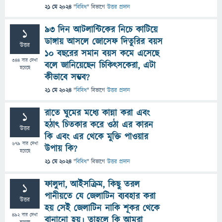
21 মে 2024
"
বিবিধ
" বিভাগে
উত্তর প্রদান
৯৩ দিন আটলান্টিকের নিচে কাটিয়ে
1
ডাঙ্গায় আসলে জোসেফ দিতুরির বয়স
উত্তর
১০ বছরের সমান বয়স কমে এসেছে
344
বার দেখা
বলে জানিয়েছেন চিকিৎসকেরা, এটা
হয়েছে
কীভাবে সম্ভব?
21 মে 2024
"
বিবিধ
" বিভাগে
উত্তর প্রদান
রাতে ঘুমের মধ্যে কান্না করা এবং
1
হঠাৎ চিতকার করে ওঠা এর কারন
উত্তর
কি এবং এর থেকে মুক্তি পাওয়ার
679
বার দেখা
উপায় কি?
হয়েছে
21 মে 2024
"
বিবিধ
" বিভাগে
উত্তর প্রদান
ফালুদা, আইসক্রিম, কিছু তরল
1
পানীয়তে যে জেলাটিন ব্যবহার করা
উত্তর
হয় সেই জেলাটিন নাকি শূকর থেকে
492
বার দেখা
বানানো হয়। তাহলে কি আমরা