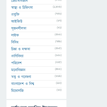
জ্যোতির্বিজ্ঞান
(1,989)
স্বাস্থ্য ও চিকিৎসা
(736)
প্রযুক্তি
(67)
আইকিউ
(81)
সৃজনশীলতা
(388)
লাইফ
(749)
বিবিধ
(385)
চিন্তা ও দক্ষতা
(620)
প্রাণিবিদ্যা
(225)
পরিবেশ
(488)
মনোবিজ্ঞান
(669)
তত্ত্ব ও গবেষণা
(112)
বাংলাদেশ ও বিশ্ব
(62)
মিথোলজি