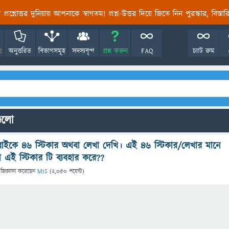
তির প্রশ্নোত্তর দুনিয়ায় আপনাকে স্বাগতম! প্রশ্ন-উত্তর দিয়ে জিতে নিন পুরস্কার, বিস্ত
!
অনুত্তরিত
বিভাগসমূহ
সদস্যবৃন্দ
প্রশ্ন করুন
FAQ
চ্যাট রুম
গুলো
 বাইকে 46 স্টিকার অথবা লেখা দেখি। এই 46 স্টিকার/লেখার মানে
 এই স্টিকার টি ব্যবহার করে??
জিজ্ঞাসা
করেছেন
MIS
(
2,050
পয়েন্ট)