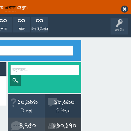
ারিত
এখানে
দেখুন।
পোল
ব্যাজ
টপ ইউজার
লগ ইন
10,989
18,690
টি প্রশ্ন
টি উত্তর
4,750
890,170