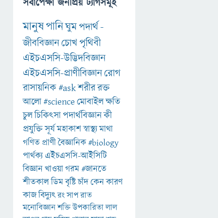
সর্বাপেক্ষা জনপ্রিয় ট্যাগসমূহ
মানুষ
পানি
ঘুম
পদার্থ
-
জীববিজ্ঞান
চোখ
পৃথিবী
এইচএসসি-উদ্ভিদবিজ্ঞান
এইচএসসি-প্রাণীবিজ্ঞান
রোগ
রাসায়নিক
#ask
শরীর
রক্ত
আলো
#science
মোবাইল
ক্ষতি
চুল
চিকিৎসা
পদার্থবিজ্ঞান
কী
প্রযুক্তি
সূর্য
মহাকাশ
স্বাস্থ্য
মাথা
গণিত
প্রাণী
বৈজ্ঞানিক
#biology
পার্থক্য
এইচএসসি-আইসিটি
বিজ্ঞান
খাওয়া
গরম
#জানতে
শীতকাল
ডিম
বৃষ্টি
চাঁদ
কেন
কারণ
কাজ
বিদ্যুৎ
রং
সাপ
রাত
মনোবিজ্ঞান
শক্তি
উপকারিতা
লাল