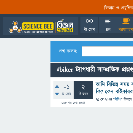
বিজ্ঞান ও প্রযুক্
বী হোম
প্রশ্ন
গরমাগরম
প্রশ্ন করুন:
#biker ট্যাগধারী সাম্প্রতিক প্রশ্ন
আমি বিভিন্ন সময়
+1
2
কি? কেন বাইকাররা
টি ভোট
টি উত্তর
21 মে 2024
"
বিবিধ
" বিভাগে
805
বার দেখা হয়েছে