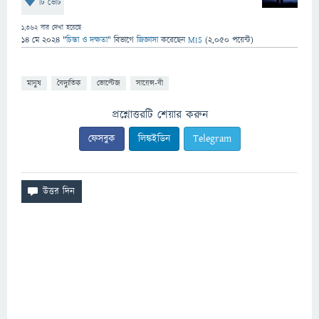
টি ভোট
1,362
বার দেখা হয়েছে
14 মে 2024
"
চিন্তা ও দক্ষতা
" বিভাগে
জিজ্ঞাসা
করেছেন
MIS
(
2,050
পয়েন্ট)
মানুষ
বৈদ্যুতিক
ভোল্টেজ
সায়েন্স-বী
প্রশ্নোত্তরটি শেয়ার করুন
ফেসবুক
লিঙ্কইডিন
Telegram