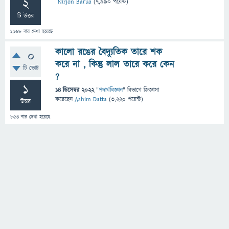
2
Nirjon Barua
(
7,990
পয়েন্ট)
টি উত্তর
1,168
বার দেখা হয়েছে
কালো রঙের বৈদ্যুতিক তারে শক
0
করে না , কিন্তু লাল তারে করে কেন
টি ভোট
?
1
14 ডিসেম্বর 2022
"
পদার্থবিজ্ঞান
" বিভাগে
জিজ্ঞাসা
করেছেন
Ashim Datta
(
3,220
পয়েন্ট)
উত্তর
854
বার দেখা হয়েছে