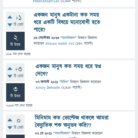
PabonAhsanIvan
(
2,620
পয়েন্ট)
একজন মানুষ একটানা কত সময়
+1
ধরে একটি বিষয়ে মনোযোগী হতে
টি ভোট
পারে?
2
13 সেপ্টেম্বর 2023
"
মনোবিজ্ঞান
" বিভাগে
জিজ্ঞাসা
করেছেন
Ahasan Habib 001
(
130
পয়েন্ট)
টি উত্তর
969
বার দেখা হয়েছে
একজন মানুষ কত সময় ধরে স্বপ্ন
+3
দেখে?
টি ভোট
07 অগাস্ট 2021
"
বিবিধ
" বিভাগে
জিজ্ঞাসা
করেছেন
3
Annoy Debnath
(
2,910
পয়েন্ট)
টি উত্তর
7,364
বার দেখা হয়েছে
মিনিমাম কত ভোল্টেজ থাকলে আমরা
0
বৈদ্যুতিক শক অনুভব করি??
টি ভোট
02 মে 2021
"
পদার্থবিজ্ঞান
" বিভাগে
জিজ্ঞাসা
করেছেন