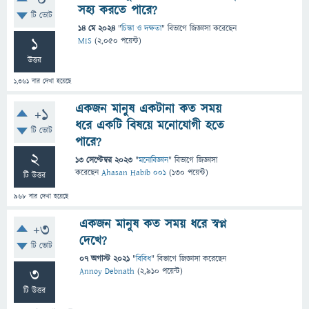
0
সহ্য করতে পারে?
টি ভোট
14 মে 2024
"
চিন্তা ও দক্ষতা
" বিভাগে
জিজ্ঞাসা
করেছেন
1
MIS
(
2,050
পয়েন্ট)
উত্তর
1,361
বার দেখা হয়েছে
একজন মানুষ একটানা কত সময়
+1
ধরে একটি বিষয়ে মনোযোগী হতে
টি ভোট
পারে?
2
13 সেপ্টেম্বর 2023
"
মনোবিজ্ঞান
" বিভাগে
জিজ্ঞাসা
করেছেন
Ahasan Habib 001
(
130
পয়েন্ট)
টি উত্তর
968
বার দেখা হয়েছে
একজন মানুষ কত সময় ধরে স্বপ্ন
+3
দেখে?
টি ভোট
07 অগাস্ট 2021
"
বিবিধ
" বিভাগে
জিজ্ঞাসা
করেছেন
3
Annoy Debnath
(
2,910
পয়েন্ট)
টি উত্তর