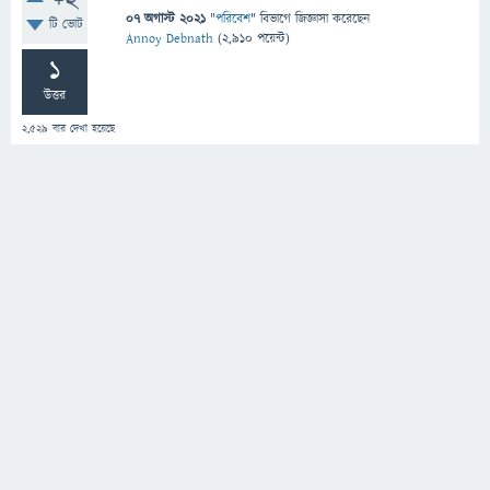
+2
07 অগাস্ট 2021
"
পরিবেশ
" বিভাগে
জিজ্ঞাসা
করেছেন
টি ভোট
Annoy Debnath
(
2,910
পয়েন্ট)
1
উত্তর
2,529
বার দেখা হয়েছে