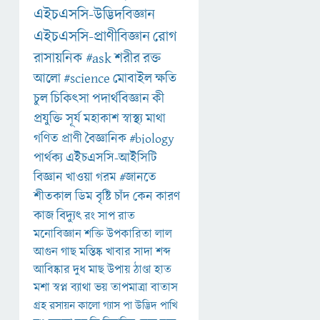
এইচএসসি-উদ্ভিদবিজ্ঞান
এইচএসসি-প্রাণীবিজ্ঞান
রোগ
রাসায়নিক
#ask
শরীর
রক্ত
আলো
#science
মোবাইল
ক্ষতি
চুল
চিকিৎসা
পদার্থবিজ্ঞান
কী
প্রযুক্তি
সূর্য
মহাকাশ
স্বাস্থ্য
মাথা
গণিত
প্রাণী
বৈজ্ঞানিক
#biology
পার্থক্য
এইচএসসি-আইসিটি
বিজ্ঞান
খাওয়া
গরম
#জানতে
শীতকাল
ডিম
বৃষ্টি
চাঁদ
কেন
কারণ
কাজ
বিদ্যুৎ
রং
সাপ
রাত
মনোবিজ্ঞান
শক্তি
উপকারিতা
লাল
আগুন
গাছ
মস্তিষ্ক
খাবার
সাদা
শব্দ
আবিষ্কার
দুধ
মাছ
উপায়
ঠাণ্ডা
হাত
মশা
স্বপ্ন
ব্যাথা
ভয়
তাপমাত্রা
বাতাস
গ্রহ
রসায়ন
কালো
গ্যাস
পা
উদ্ভিদ
পাখি