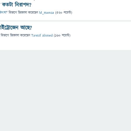
েকে কতটা নিরাপদ?
চিকিৎসা
" বিভাগে
জিজ্ঞাসা
করেছেন
M_Hamza
(
520
পয়েন্ট)
াইট্রোজেন আছে?
 বিভাগে
জিজ্ঞাসা
করেছেন
Tawsif Ahmed
(
160
পয়েন্ট)