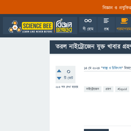
বিজ্ঞান ও প্রযুক্
বী হোম
প্রশ্ন
গরমাগরম
তরল নাইট্রোজেন যুক্ত খাবার গ্
14 মে 2024
"
স্বাস্থ্য ও চিকিৎসা
" বিভা
0
টি ভোট
284
বার দেখা হয়েছে
নাইট্রোজেন
গ্রহণ
#liquid