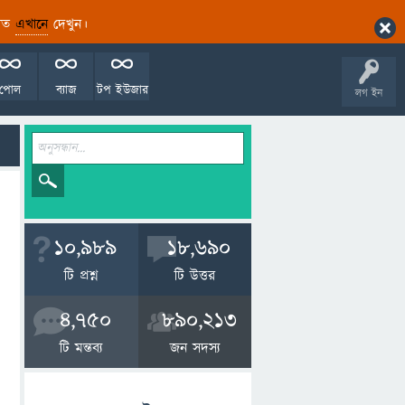
ারিত
এখানে
দেখুন।
পোল
ব্যাজ
টপ ইউজার
লগ ইন
10,989
18,690
টি প্রশ্ন
টি উত্তর
4,750
890,213
টি মন্তব্য
জন সদস্য