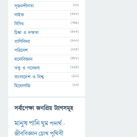
(81)
সৃজনশীলতা
(388)
লাইফ
(749)
বিবিধ
(385)
চিন্তা ও দক্ষতা
(620)
প্রাণিবিদ্যা
(225)
পরিবেশ
(488)
মনোবিজ্ঞান
(669)
তত্ত্ব ও গবেষণা
(112)
বাংলাদেশ ও বিশ্ব
(62)
মিথোলজি
সর্বাপেক্ষা জনপ্রিয় ট্যাগসমূহ
মানুষ
পানি
ঘুম
পদার্থ
-
জীববিজ্ঞান
চোখ
পৃথিবী