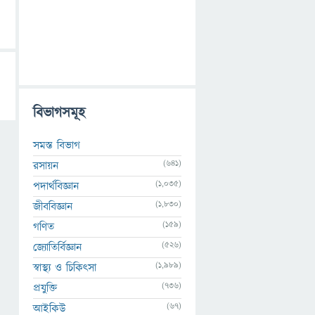
বিভাগসমূহ
সমস্ত বিভাগ
(641)
রসায়ন
(1,035)
পদার্থবিজ্ঞান
(1,830)
জীববিজ্ঞান
(159)
গণিত
(526)
জ্যোতির্বিজ্ঞান
(1,989)
স্বাস্থ্য ও চিকিৎসা
(736)
প্রযুক্তি
(67)
আইকিউ