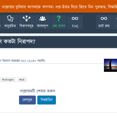
তির প্রশ্নোত্তর দুনিয়ায় আপনাকে স্বাগতম! প্রশ্ন-উত্তর দিয়ে জিতে নিন পুরস্কার, বিস্ত
!
অনুত্তরিত
বিভাগসমূহ
সদস্যবৃন্দ
প্রশ্ন করুন
FAQ
চ্যাট রুম
রহণ কতটা নিরাপদ?
গে
জিজ্ঞাসা
করেছেন
MIS
(
2,050
পয়েন্ট)
#nitrogen
#ask
প্রশ্নোত্তরটি শেয়ার করুন
ফেসবুক
লিঙ্কইডিন