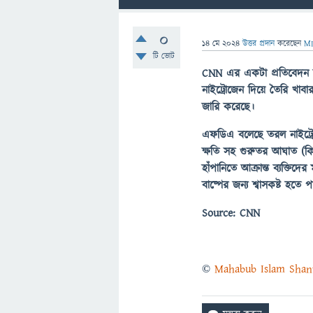
0
14 মে 2024
উত্তর প্রদান
করেছেন
M
টি ভোট
CNN এর একটা প্রতিবেদন 
নাইট্রোজেন দিয়ে তৈরি খাবার
জারি করেছে।
এফডিএ বলেছে তরল নাইট্রোজ
ক্ষতি সহ গুরুতর আঘাত (কিছ
হাঁপানিতে আক্রান্ত ব্যক্তি
বাষ্পের জন্য শ্বাসকষ্ট হতে 
Source: CNN
©
Mahabub Islam Sha