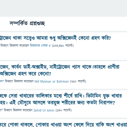
সম্পর্কিত প্রশ্নগুচ্ছ
োজেন থাকা সত্ত্বেও আমরা শুধু অক্সিজেনই কেনো গ্রহণ করি?
 বিভাগে
জিজ্ঞাসা
করেছেন
বিজ্ঞানের পোকা ৫
(
123,410
পয়েন্ট)
িজেন, কার্বন ডাই-অক্সাইড, নাইট্রোজেন গ্যাস থাকে।তাহলে প্রাণীরা
ু অক্সিজেন গ্রহণ করে কেনো?
ঞান
" বিভাগে
জিজ্ঞাসা
করেছেন
Md Mamun ur Rahman
(
610
পয়েন্ট)
ে সেরা খাবারের তালিকার মধ্যে শীর্ষে রাখি। ভিটামিন যুক্ত খাবার
া হয়। এই মৌসুমে আসলে তরমুজ শরীরের জন্য কতটা নিরাপদ?
সা
" বিভাগে
জিজ্ঞাসা
করেছেন
Zahid Ul Amin
(
130
পয়েন্ট)
রে পোকা থাকলে, পোকায় খাওয়া অংশ ফেলে দিয়ে বাকি অংশ খাওয়া