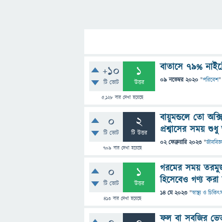
বাতাসে ৭৯% নাইট্র
+10
1
09 নভেম্বর 2020
"
পরিবেশ
"
টি ভোট
উত্তর
5,128
বার দেখা হয়েছে
বায়ুমন্ডলে তো অক্স
0
2
প্রশ্বাসের সময় শুধ
টি ভোট
টি উত্তর
02 ফেব্রুয়ারি 2023
"
জীববিজ্
709
বার দেখা হয়েছে
গরমের সময় তরমুজক
0
1
হিসেবেও গণ্য কর
টি ভোট
উত্তর
14 মে 2023
"
স্বাস্থ্য ও চিকিৎ
413
বার দেখা হয়েছে
ফল বা সবজির ভেত