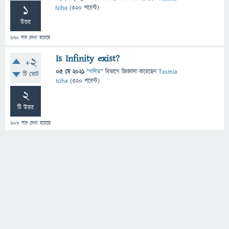
1
Niha
(
320
পয়েন্ট)
উত্তর
670
বার দেখা হয়েছে
Is Infinity exist?
+2
05 মে 2021
"
গণিত
" বিভাগে
জিজ্ঞাসা
করেছেন
Tasmia
টি ভোট
Niha
(
320
পয়েন্ট)
2
টি উত্তর
608
বার দেখা হয়েছে