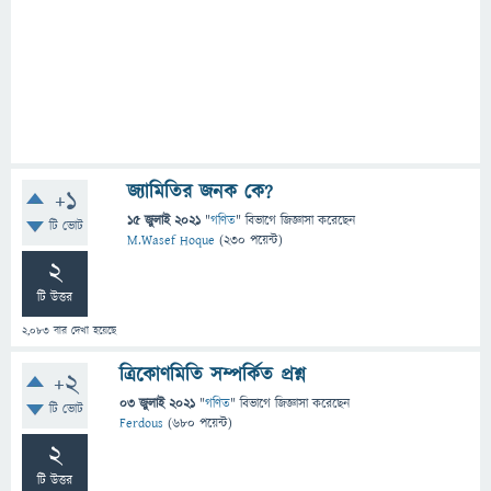
জ্যামিতির জনক কে?
+1
15 জুলাই 2021
"
গণিত
" বিভাগে
জিজ্ঞাসা
করেছেন
টি ভোট
M.Wasef Hoque
(
230
পয়েন্ট)
2
টি উত্তর
2,083
বার দেখা হয়েছে
ত্রিকোণমিতি সম্পর্কিত প্রশ্ন
+2
03 জুলাই 2021
"
গণিত
" বিভাগে
জিজ্ঞাসা
করেছেন
টি ভোট
Ferdous
(
680
পয়েন্ট)
2
টি উত্তর