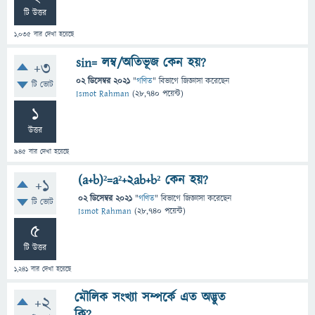
টি উত্তর
1,035
বার দেখা হয়েছে
sin= লম্ব/অতিভূজ কেন হয়?
+3
02 ডিসেম্বর 2021
"
গণিত
" বিভাগে
জিজ্ঞাসা
করেছেন
টি ভোট
Ismot Rahman
(
28,740
পয়েন্ট)
1
উত্তর
945
বার দেখা হয়েছে
(a+b)²=a²+2ab+b² কেন হয়?
+1
02 ডিসেম্বর 2021
"
গণিত
" বিভাগে
জিজ্ঞাসা
করেছেন
টি ভোট
Ismot Rahman
(
28,740
পয়েন্ট)
5
টি উত্তর
1,241
বার দেখা হয়েছে
মৌলিক সংখ্যা সম্পর্কে এত অদ্ভুত
+2
কি?