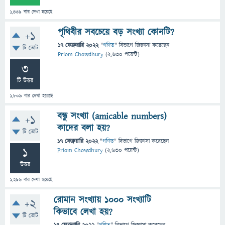
1,439
বার দেখা হয়েছে
পৃথিবীর সবচেয়ে বড় সংখ্যা কোনটি?
+1
17 ফেব্রুয়ারি 2022
"
গণিত
" বিভাগে
জিজ্ঞাসা
করেছেন
টি ভোট
Priom Chowdhury
(
2,630
পয়েন্ট)
3
টি উত্তর
1,809
বার দেখা হয়েছে
বন্ধু সংখ্যা (amicable numbers)
+1
কাদের বলা হয়?
টি ভোট
17 ফেব্রুয়ারি 2022
"
গণিত
" বিভাগে
জিজ্ঞাসা
করেছেন
1
Priom Chowdhury
(
2,630
পয়েন্ট)
উত্তর
1,296
বার দেখা হয়েছে
রোমান সংখ্যায় 1000 সংখ্যাটি
+2
কিভাবে লেখা হয়?
টি ভোট