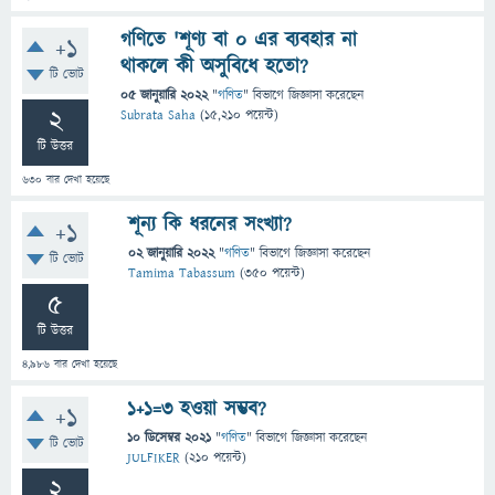
গণিতে 'শূণ্য বা ০ এর ব্যবহার না
+1
থাকলে কী অসুবিধে হতো?
টি ভোট
05 জানুয়ারি 2022
"
গণিত
" বিভাগে
জিজ্ঞাসা
করেছেন
2
Subrata Saha
(
15,210
পয়েন্ট)
টি উত্তর
630
বার দেখা হয়েছে
শূন্য কি ধরনের সংখ্যা?
+1
02 জানুয়ারি 2022
"
গণিত
" বিভাগে
জিজ্ঞাসা
করেছেন
টি ভোট
Tamima Tabassum
(
350
পয়েন্ট)
5
টি উত্তর
4,986
বার দেখা হয়েছে
১+১=৩ হওয়া সম্ভব?
+1
10 ডিসেম্বর 2021
"
গণিত
" বিভাগে
জিজ্ঞাসা
করেছেন
টি ভোট
JULFIKER
(
210
পয়েন্ট)
2