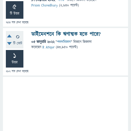
17 ফেব্রুয়ারি 2022
"
গণিত
" বিভাগে
জিজ্ঞাসা
করেছেন
5
Priom Chowdhury
(
2,630
পয়েন্ট)
টি উত্তর
754
বার দেখা হয়েছে
ডাইমেনশনে কি ঋণাত্মক হতে পারে?
0
05 জানুয়ারি 2022
"
পদার্থবিজ্ঞান
" বিভাগে
জিজ্ঞাসা
টি ভোট
করেছেন
R Atiqur
(
43,950
পয়েন্ট)
1
উত্তর
282
বার দেখা হয়েছে