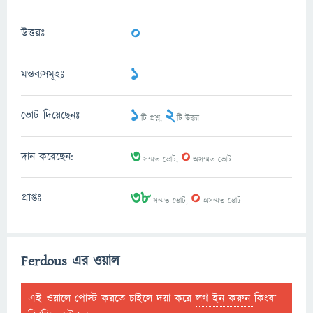
0
উত্তরঃ
1
মন্তব্যসমূহঃ
1
2
ভোট দিয়েছেনঃ
টি প্রশ্ন,
টি উত্তর
3
0
দান করেছেন:
সম্মত ভোট,
অসম্মত ভোট
38
0
প্রাপ্তঃ
সম্মত ভোট,
অসম্মত ভোট
Ferdous এর ওয়াল
এই ওয়ালে পোস্ট করতে চাইলে দয়া করে
লগ ইন করুন
কিংবা