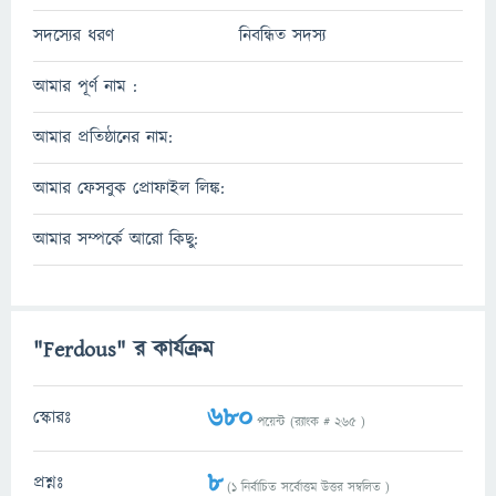
সদস্যের ধরণ
নিবন্ধিত সদস্য
আমার পূর্ণ নাম :
আমার প্রতিষ্ঠানের নাম:
আমার ফেসবুক প্রোফাইল লিঙ্ক:
আমার সম্পর্কে আরো কিছু:
"Ferdous" র কার্যক্রম
680
স্কোরঃ
পয়েন্ট (র‌্যাংক #
265
)
8
প্রশ্নঃ
(
1
নির্বাচিত সর্বোত্তম উত্তর সম্বলিত )