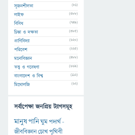
(81)
সৃজনশীলতা
(388)
লাইফ
(749)
বিবিধ
(385)
চিন্তা ও দক্ষতা
(620)
প্রাণিবিদ্যা
(225)
পরিবেশ
(488)
মনোবিজ্ঞান
(669)
তত্ত্ব ও গবেষণা
(112)
বাংলাদেশ ও বিশ্ব
(62)
মিথোলজি
সর্বাপেক্ষা জনপ্রিয় ট্যাগসমূহ
মানুষ
পানি
ঘুম
পদার্থ
-
জীববিজ্ঞান
চোখ
পৃথিবী