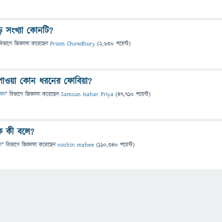
ড় সংখ্যা কোনটি?
বিভাগে
জিজ্ঞাসা
করেছেন
Priom Chowdhury
(
2,630
পয়েন্ট)
 পাওয়া কোন ধরনের ফোবিয়া?
ঞান
" বিভাগে
জিজ্ঞাসা
করেছেন
Samsun Nahar Priya
(
47,710
পয়েন্ট)
ে কী বলে?
ন
" বিভাগে
জিজ্ঞাসা
করেছেন
noshin mahee
(
110,340
পয়েন্ট)