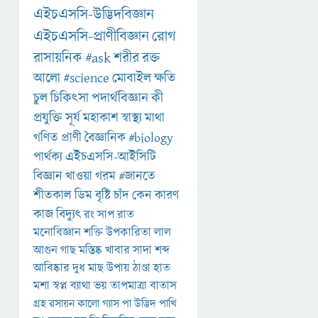
এইচএসসি-উদ্ভিদবিজ্ঞান
এইচএসসি-প্রাণীবিজ্ঞান
রোগ
রাসায়নিক
#ask
শরীর
রক্ত
আলো
#science
মোবাইল
ক্ষতি
চুল
চিকিৎসা
পদার্থবিজ্ঞান
কী
প্রযুক্তি
সূর্য
মহাকাশ
স্বাস্থ্য
মাথা
গণিত
প্রাণী
বৈজ্ঞানিক
#biology
পার্থক্য
এইচএসসি-আইসিটি
বিজ্ঞান
খাওয়া
গরম
#জানতে
শীতকাল
ডিম
বৃষ্টি
চাঁদ
কেন
কারণ
কাজ
বিদ্যুৎ
রং
সাপ
রাত
মনোবিজ্ঞান
শক্তি
উপকারিতা
লাল
আগুন
গাছ
মস্তিষ্ক
খাবার
সাদা
শব্দ
আবিষ্কার
দুধ
মাছ
উপায়
ঠাণ্ডা
হাত
মশা
স্বপ্ন
ব্যাথা
ভয়
তাপমাত্রা
বাতাস
গ্রহ
রসায়ন
কালো
গ্যাস
পা
উদ্ভিদ
পাখি