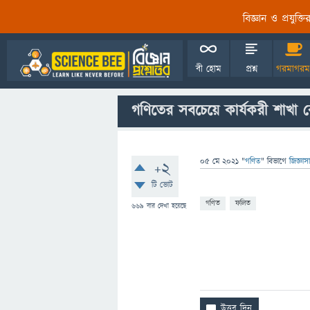
বিজ্ঞান ও প্রযুক্
বী হোম
প্রশ্ন
গরমাগরম
গণিতের সবচেয়ে কার্যকরী শাখা 
05 মে 2021
"
গণিত
" বিভাগে
জিজ্ঞাস
+2
টি ভোট
গণিত
ফলিত
669
বার দেখা হয়েছে