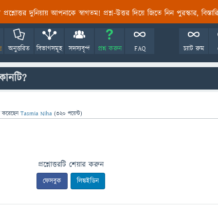
তির প্রশ্নোত্তর দুনিয়ায় আপনাকে স্বাগতম! প্রশ্ন-উত্তর দিয়ে জিতে নিন পুরস্কার, বিস্ত
!
অনুত্তরিত
বিভাগসমূহ
সদস্যবৃন্দ
প্রশ্ন করুন
FAQ
চ্যাট রুম
কোনটি?
া
করেছেন
Tasmia Niha
(
320
পয়েন্ট)
প্রশ্নোত্তরটি শেয়ার করুন
ফেসবুক
লিঙ্কইডিন