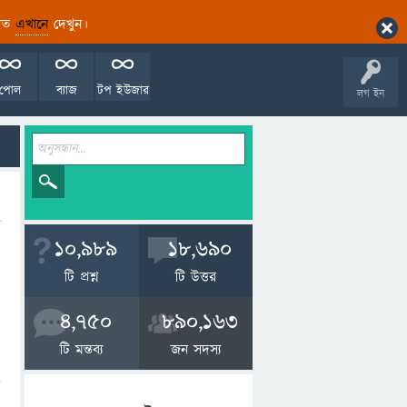
ারিত
এখানে
দেখুন।
পোল
ব্যাজ
টপ ইউজার
লগ ইন
10,989
18,690
টি প্রশ্ন
টি উত্তর
4,750
890,163
টি মন্তব্য
জন সদস্য