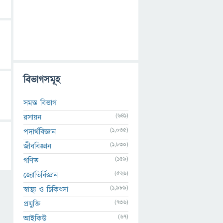
বিভাগসমূহ
সমস্ত বিভাগ
(641)
রসায়ন
(1,035)
পদার্থবিজ্ঞান
(1,830)
জীববিজ্ঞান
(159)
গণিত
(526)
জ্যোতির্বিজ্ঞান
(1,989)
স্বাস্থ্য ও চিকিৎসা
(736)
প্রযুক্তি
(67)
আইকিউ