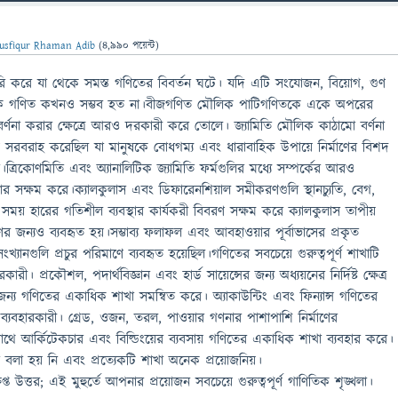
usfiqur Rhaman Adib
(
4,990
পয়েন্ট)
রি করে যা থেকে সমস্ত গণিতের বিবর্তন ঘটে। যদি এটি সংযোজন, বিয়োগ, গুণ
াকি গণিত কখনও সম্ভব হত না।বীজগণিত মৌলিক পাটিগণিতকে একে অপরের
 বর্ণনা করার ক্ষেত্রে আরও দরকারী করে তোলে। জ্যামিতি মৌলিক কাঠামো বর্ণনা
সরবরাহ করেছিল যা মানুষকে বোধগম্য এবং ধারাবাহিক উপায়ে নির্মাণের বিশদ
রিকোণমিতি এবং অ্যানালিটিক জ্যামিতি ফর্মগুলির মধ্যে সম্পর্কের আরও
ার সক্ষম করে।ক্যালকুলাস এবং ডিফারেনশিয়াল সমীকরণগুলি স্থানচ্যুতি, বেগ,
 সময় হারের গতিশীল ব্যবস্থার কার্যকরী বিবরণ সক্ষম করে ক্যালকুলাস তাপীয়
 জন্যও ব্যবহৃত হয়।সম্ভাব্য ফলাফল এবং আবহাওয়ার পূর্বাভাসের প্রকৃত
িসংখ্যানগুলি প্রচুর পরিমাণে ব্যবহৃত হয়েছিল।গণিতের সবচেয়ে গুরুত্বপূর্ণ শাখাটি
রী। প্রকৌশল, পদার্থবিজ্ঞান এবং হার্ড সায়েন্সের জন্য অধ্যয়নের নির্দিষ্ট ক্ষেত্র
জন্য গণিতের একাধিক শাখা সমন্বিত করে। অ্যাকাউন্টিং এবং ফিন্যান্স গণিতের
ারী ব্যবহারকারী। গ্রেড, ওজন, তরল, পাওয়ার গণনার পাশাপাশি নির্মাণের
থে আর্কিটেকচার এবং বিল্ডিংয়ের ব্যবসায় গণিতের একাধিক শাখা ব্যবহার করে।
বলা হয় নি এবং প্রত্যেকটি শাখা অনেক প্রয়োজনিয়।
প্ত উত্তর; এই মুহুর্তে আপনার প্রয়োজন সবচেয়ে গুরুত্বপূর্ণ গাণিতিক শৃঙ্খলা।