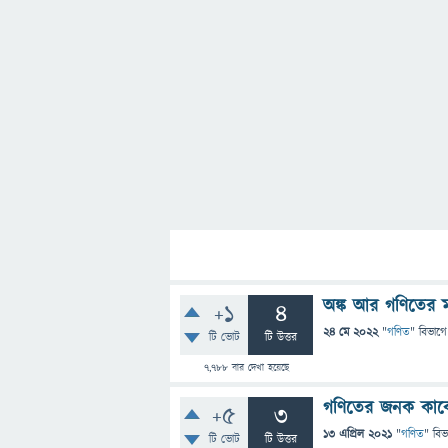
অঙ্ক আর গণিতের মধ্
+1
4
24 মে 2022
"
গণিত
" বিভাগে
টি ভোট
টি উত্তর
7,788
বার দেখা হয়েছে
গণিতের জনক কাক
+5
3
13 এপ্রিল 2021
"
গণিত
" বিভ
টি ভোট
টি উত্তর