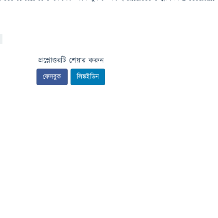
প্রশ্নোত্তরটি শেয়ার করুন
ফেসবুক
লিঙ্কইডিন