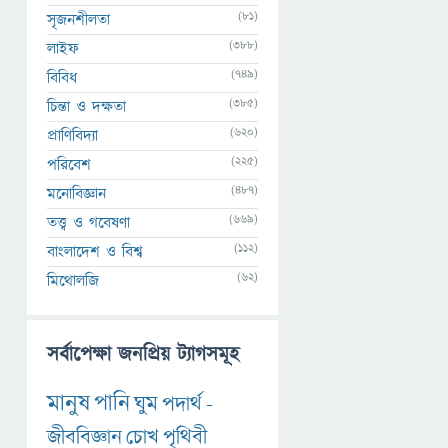
(81)
সৃজনশীলতা
(388)
লাইফ
(749)
বিবিধ
(385)
চিন্তা ও দক্ষতা
(620)
প্রাণিবিদ্যা
(225)
পরিবেশ
(487)
মনোবিজ্ঞান
(669)
তত্ত্ব ও গবেষণা
(112)
বাংলাদেশ ও বিশ্ব
(62)
মিথোলজি
সর্বাপেক্ষা জনপ্রিয় ট্যাগসমূহ
মানুষ
পানি
ঘুম
পদার্থ
-
জীববিজ্ঞান
চোখ
পৃথিবী