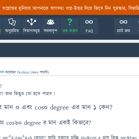
তির প্রশ্নোত্তর দুনিয়ায় আপনাকে স্বাগতম! প্রশ্ন-উত্তর দিয়ে জিতে নিন পুরস্কার, বিস্ত
!
অনুত্তরিত
বিভাগসমূহ
সদস্যবৃন্দ
প্রশ্ন করুন
FAQ
চ্যাট রুম
ঞাসা
করেছেন
Ferdous
(
680
পয়েন্ট)
?
? অন্য কিছুও তো হতে পারত !
র মান 0 এবং cos0 degree এর মান 1 কেন?
বং cos60 degree র মান একই কিভাবে?
2
2
ু sec
A-tan
A=1 কেনো? আমি বুঝাতে চাচ্ছি sin&cos e প্লাস কিন্তু sec&tan