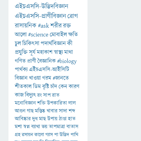
এইচএসসি-উদ্ভিদবিজ্ঞান
এইচএসসি-প্রাণীবিজ্ঞান
রোগ
রাসায়নিক
#ask
শরীর
রক্ত
আলো
#science
মোবাইল
ক্ষতি
চুল
চিকিৎসা
পদার্থবিজ্ঞান
কী
প্রযুক্তি
সূর্য
মহাকাশ
স্বাস্থ্য
মাথা
গণিত
প্রাণী
বৈজ্ঞানিক
#biology
পার্থক্য
এইচএসসি-আইসিটি
বিজ্ঞান
খাওয়া
গরম
#জানতে
শীতকাল
ডিম
বৃষ্টি
চাঁদ
কেন
কারণ
কাজ
বিদ্যুৎ
রং
সাপ
রাত
মনোবিজ্ঞান
শক্তি
উপকারিতা
লাল
আগুন
গাছ
মস্তিষ্ক
খাবার
সাদা
শব্দ
আবিষ্কার
দুধ
মাছ
উপায়
ঠাণ্ডা
হাত
মশা
স্বপ্ন
ব্যাথা
ভয়
তাপমাত্রা
বাতাস
গ্রহ
রসায়ন
কালো
গ্যাস
পা
উদ্ভিদ
পাখি