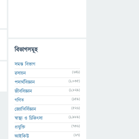
বিভাগসমূহ
সমস্ত বিভাগ
(641)
রসায়ন
(1,035)
পদার্থবিজ্ঞান
(1,829)
জীববিজ্ঞান
(159)
গণিত
(526)
জ্যোতির্বিজ্ঞান
(1,989)
স্বাস্থ্য ও চিকিৎসা
(736)
প্রযুক্তি
(67)
আইকিউ