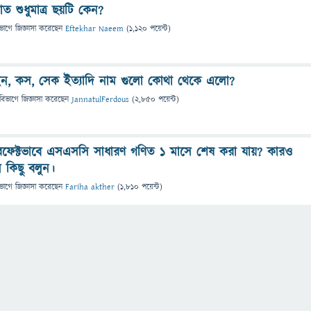
াত শুধুমাত্র ছয়টি কেন?
ভাগে
জিজ্ঞাসা
করেছেন
Eftekhar Naeem
(
1,120
পয়েন্ট)
াইন, কস, সেক ইত্যাদি নাম গুলো কোথা থেকে এলো?
বিভাগে
জিজ্ঞাসা
করেছেন
JannatulFerdous
(
2,850
পয়েন্ট)
ফেক্টভাবে এসএসসি সাধারণ গণিত ১ মাসে শেষ করা যায়? কারও
 কিছু বলুন।
ভাগে
জিজ্ঞাসা
করেছেন
Fariha akther
(
1,810
পয়েন্ট)