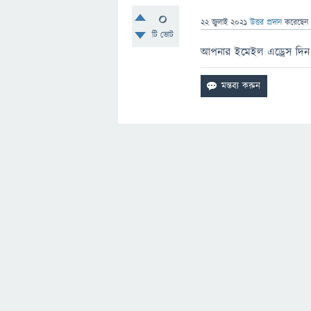
0
22 জুলাই 2021
উত্তর প্রদান
করেছে
টি ভোট
আপনার ইমেইল এড্রেস দিন আ