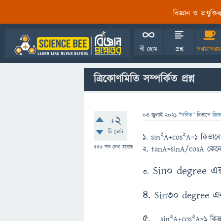
বিজ্ঞান ও প্রযুক্
বী হোম
প্রশ্ন
গরমাগরম
ত্রিকোণমিতি সম্পর্কিত প্রশ্ন
03 জুলাই 2021
"
গণিত
" বিভাগে
জিজ্
+2
টি ভোট
2
2
১. sin
A+cos
A=1 কিভাবে
553
বার দেখা হয়েছে
২. tanA=sinA/cosA কেনো
Sin0 degree এ
৩.
৪.
Sin30 degree এ
৫.
2
2
sin
A+cos
A=1 কিন্ত