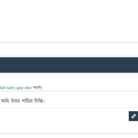
ন
MD Nafiz Iqbal
(
510
পয়েন্ট)
মি উত্তর পাঠিয়ে দিচ্ছি।