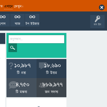
ারিত
এখানে
দেখুন।
পোল
ব্যাজ
টপ ইউজার
লগ ইন
10,987
18,690
টি প্রশ্ন
টি উত্তর
4,750
889,977
টি মন্তব্য
জন সদস্য