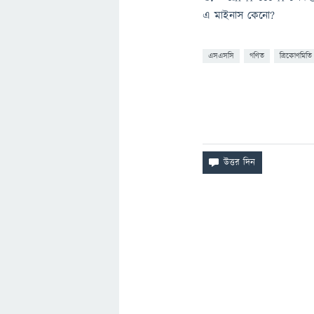
এ মাইনাস কেনো?
এসএসসি
গণিত
ত্রিকোণমিতি