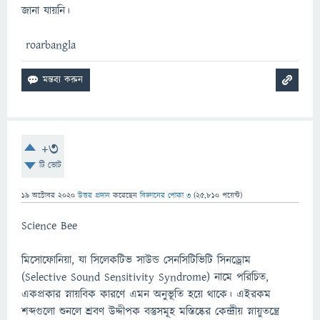
জানা যায়নি।
roarbangla
+3
টি ভোট
19 অক্টোবর 2020
উত্তর প্রদান
করেছেন
বিজ্ঞানের পোকা ৩
(
25,810
পয়েন্ট)
Science Bee
মিসোফোনিয়া, যা সিলেকটিভ সাউন্ড সেনসিটিভিটি সিনড্রোম
(Selective Sound Sensitivity Syndrome) নামে পরিচিত,
একপ্রকার স্নায়বিক কারণে এমন অনুভূতি হয়ে থাকে। এইরকম
শব্দগুলো শুনলে শ্রবণ উদ্দীপক বস্তুসমূহ মস্তিষ্কের কেন্দ্রীয় স্নায়ুতন্ত্রে