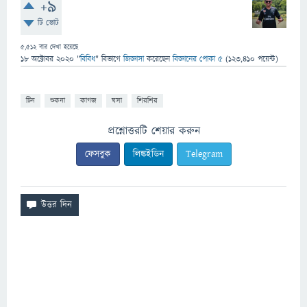
+9
টি ভোট
5,512
বার দেখা হয়েছে
18 অক্টোবর 2020
"
বিবিধ
" বিভাগে
জিজ্ঞাসা
করেছেন
বিজ্ঞানের পোকা ৫
(
123,410
পয়েন্ট)
টিন
শুকনা
কাগজ
ঘসা
শিরশির
প্রশ্নোত্তরটি শেয়ার করুন
ফেসবুক
লিঙ্কইডিন
Telegram