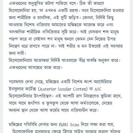
একধরনের অনুভূতির ঝটলা পাকিয়ে বসে। ঠিক কী কারণে
মিসোফোনিয়া হয়, তা এখনও একটি রহস্য। তবে মিসোফোনিয়া হওয়ার
জন্য শারীরিক ও মানসিক, এই দুটি জড়িত। কেননা, নির্দিষ্ট কিছু
আওয়াজ বিশেষ প্রক্রিয়ায় আমাদের মস্তিষ্ককে আক্রান্ত করে এবং
তাৎক্ষণিক শারীরিক প্রতিক্রিয়ার সৃষ্টি করে। তাই যেসকল শব্দ মানুষ
পছন্দ করে না সেইসব শব মানুষ শুনলে কেমন যেন নিজের উপর
নিয়ন্ত্রণ ধরে রাখতে পারে না। তাই শরীর ও মন উভয়েই এই সমস্যার
জন্য দায়ী।
মিসোফোনিয়ায় আক্রান্তরা নির্দিষ্ট আওয়াজে তীব্র অস্বস্তি অনুভব করে।
একধরনের আতঙ্কের কাজ করে।
গবেষণায় দেখা গেছে, মস্তিষ্কের একটি বিশেষ অংশ অ্যান্টেরিয়র
ইনস্যুলার কর্টেক্স (Anterior Insular Cortex) বা AIC
মিসোফোনিয়ার উৎপত্তিস্থল। এই অংশটি রাগ নিয়ন্ত্রণেও ভূমিকা রাখে,
সাথে সাথে হৃৎপিন্ড ও ফুসফুস থেকে আসা কর্মগুলোকে, দেহের
অন্যান্য স্থান থেকে আসা কর্মের সাথে প্রক্রিয়াধীন করে।
মস্তিষ্কের গতিবিধি দেখার জন্য fMRI Scan দিয়ে লক্ষ্য করা যায়,
মিসোফোনিক মানুষদের ক্ষেত্রে ট্রিগার সাউন্ড ব্যবহার করলে তাঁদের