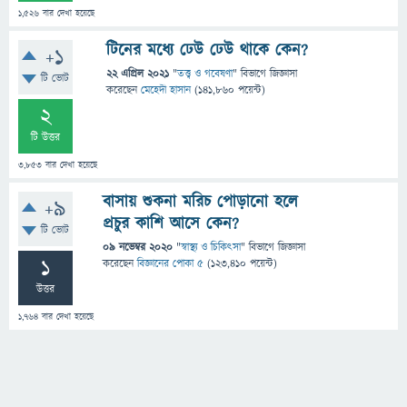
1,526
বার দেখা হয়েছে
টিনের মধ্যে ঢেউ ঢেউ থাকে কেন?
+1
22 এপ্রিল 2021
"
তত্ত্ব ও গবেষণা
" বিভাগে
জিজ্ঞাসা
টি ভোট
করেছেন
মেহেদী হাসান
(
141,860
পয়েন্ট)
2
টি উত্তর
3,853
বার দেখা হয়েছে
বাসায় শুকনা মরিচ পোড়ানো হলে
+9
প্রচুর কাশি আসে কেন?
টি ভোট
09 নভেম্বর 2020
"
স্বাস্থ্য ও চিকিৎসা
" বিভাগে
জিজ্ঞাসা
1
করেছেন
বিজ্ঞানের পোকা ৫
(
123,410
পয়েন্ট)
উত্তর
1,764
বার দেখা হয়েছে