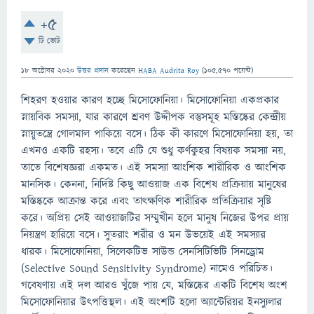
+5
টি ভোট
18 অক্টোবর 2020
উত্তর প্রদান
করেছেন
HABA Audrita Roy
(
105,570
পয়েন্ট)
শিহরণ হওয়ার কারণ হচ্ছে মিসোফোনিয়া। মিসোফোনিয়া একপ্রকার
স্নায়বিক সমস্যা, যার কারণে শ্রবণ উদ্দীপক বস্তুসমূহ মস্তিষ্কের কেন্দ্রীয়
স্নায়ুতন্ত্রে গোলমাল পাকিয়ে বসে। ঠিক কী কারণে মিসোফোনিয়া হয়, তা
এখনও একটি রহস্য। তবে এটি যে শুধু কর্ণকুহর বিষয়ক সমস্যা নয়,
তাতে বিশেষজ্ঞরা একমত। এই সমস্যা আংশিক শারীরিক ও আংশিক
মানসিক। কেননা, নির্দিষ্ট কিছু আওয়াজ এক বিশেষ প্রক্রিয়ায় মানুষের
মস্তিষ্ককে আক্রান্ত করে এবং তাৎক্ষণিক শারীরিক প্রতিক্রিয়ার সৃষ্টি
করে। অপ্রিয় সেই আওয়াজটির সম্মুখীন হলে মানুষ নিজের উপর প্রায়
নিয়ন্ত্রণ হারিয়ে বসে। সুতরাং শরীর ও মন উভয়েই এই সমস্যার
ধারক। মিসোফোনিয়া, সিলেকটিভ সাউন্ড সেনসিটিভিটি সিনড্রোম
(Selective Sound Sensitivity Syndrome) নামেও পরিচিত।
গবেষণায় এই দল আরও খুঁজে পায় যে, মস্তিষ্কের একটি বিশেষ অংশ
মিসোফোনিয়ার উৎপত্তিস্থল। এই অংশটি হলো অ্যান্টেরিয়র ইনস্যুলার