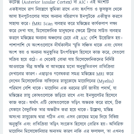
কর্টেক্স (Anterior Insular Cortex) বা AIC। এই অংশটি
একইসাথে রাগ নিয়ন্ত্রণে ভূমিকা রাখে এবং হৃৎপিন্ড ও ফুসফুস থেকে
আসা ইনপুটগুলোর সাথে অন্যান্য বহিরাগত ইনপুটকে একীভূত করতে
সাহায্য করে। fMRI Scan ব্যবহার করে মস্তিষ্কের কার্যকলাপ লক্ষ্য
করে দেখা যায়, মিসোফোনিক মানুষদের ক্ষেত্রে ট্রিগার সাউন্ড ব্যবহার
করলে মস্তিষ্কের অন্যান্য অঞ্চলের চেয়ে এই AIC বেশি উত্তেজিত হয়।
পাশাপাশি যে অংশগুলোতে দীর্ঘকালীন স্মৃতি সঞ্চিত থাকে এবং যেসব
অংশ ভয় ও অন্যান্য অনুভূতির উৎপত্তিস্থল হিসেবে কাজ করে, সেগুলো
সক্রিয় হয়ে ওঠে। এ থেকেই বোঝা যায় মিসোফোনিকদের নির্দিষ্ট
আওয়াজে তীব্র অস্বস্তি বা আতঙ্কের মতো অনুভূতিপ্রবণ প্রতিক্রিয়া
দেখানোর কারণ। এছাড়াও গবেষকরা সমগ্র মস্তিষ্কের MRI করে
দেখেন মিসোফোনিক ব্যক্তিদের স্নায়ুকোষে মায়েলিনের (Myelin)
পরিমাণ বেশি থাকে। মায়েলিন এক ধরনের চর্বি জাতীয় পদার্থ, যা
মস্তিষ্কের স্নায়ু কোষগুলোকে জড়িয়ে রাখে এবং ইনস্যুলেটর হিসেবে
কাজ করে। অর্থাৎ এটি কোষগুলোকে তড়িৎ অন্তরক করে রাখে, ঠিক
যেভাবে বৈদ্যুতিক তার অন্তরীত করা হয়ে থাকে। উল্লেখ্য, মস্তিষ্ক
অসংখ্য স্নায়ুকোষ দ্বারা গঠিত এবং এসব কোষের মধ্যে দিয়ে বিভিন্ন
অনুভূতি এবং প্রতিক্রিয়া তড়িৎ সংকেত হিসেবে প্রেরিত হয়। অতিরিক্ত
মায়েলিন মিসোফোনিয়ার অন্যতম কারণ নাকি এর ফলাফল, তা এখনও