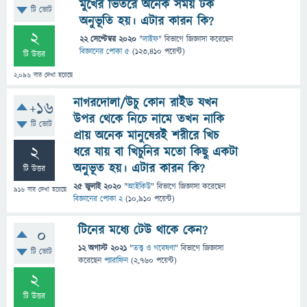
মুখের ভিতরে অনেক সময় টক
টি ভোট
অনুভূতি হয়। এটার কারন কি?
2
22 সেপ্টেম্বর 2020
"
লাইফ
" বিভাগে
জিজ্ঞাসা
করেছেন
বিজ্ঞানের পোকা ৫
(
123,410
পয়েন্ট)
টি উত্তর
2,096
বার দেখা হয়েছে
নাগরদোলা/উচু কোন রাইড যখন
+16
উপর থেকে নিচে নামে তখন নাকি
টি ভোট
প্রায় অনেক মানুষেরই শরীরে খিচ
2
ধরে যায় বা খিচুনির মতো কিছু একটা
অনুভূত হয়। এটার কারন কি?
টি উত্তর
25 জুলাই 2020
"
আইকিউ
" বিভাগে
জিজ্ঞাসা
করেছেন
916
বার দেখা হয়েছে
বিজ্ঞানের পোকা 2
(
10,910
পয়েন্ট)
টিনের মধ্যে টেউ থাকে কেন?
0
12 অগাস্ট 2021
"
তত্ত্ব ও গবেষণা
" বিভাগে
জিজ্ঞাসা
টি ভোট
করেছেন
প্যারাফিন
(
2,760
পয়েন্ট)
2
টি উত্তর