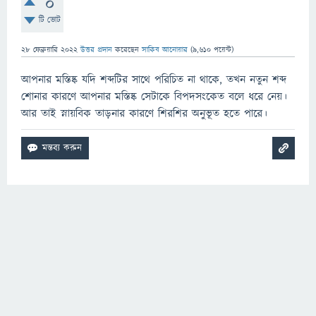
0
টি ভোট
28 ফেব্রুয়ারি 2022
উত্তর প্রদান
করেছেন
সাকিব আনোয়ার
(
9,610
পয়েন্ট)
আপনার মস্তিষ্ক যদি শব্দটির সাথে পরিচিত না থাকে, তখন নতুন শব্দ
শোনার কারণে আপনার মস্তিষ্ক সেটাকে বিপদসংকেত বলে ধরে নেয়।
আর তাই স্নায়বিক তাড়নার কারণে শিরশির অনুভূত হতে পারে।