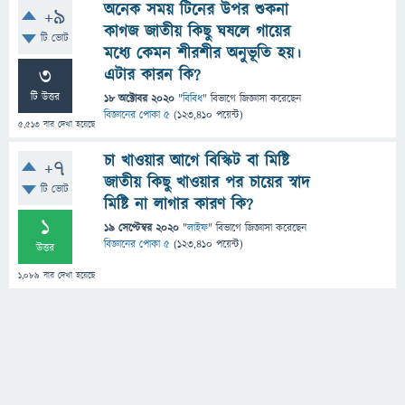
অনেক সময় টিনের উপর শুকনা
+9
কাগজ জাতীয় কিছু ঘষলে গায়ের
টি ভোট
মধ্যে কেমন শীরশীর অনুভূতি হয়।
3
এটার কারন কি?
টি উত্তর
18 অক্টোবর 2020
"
বিবিধ
" বিভাগে
জিজ্ঞাসা
করেছেন
বিজ্ঞানের পোকা ৫
(
123,410
পয়েন্ট)
5,513
বার দেখা হয়েছে
চা খাওয়ার আগে বিস্কিট বা মিষ্টি
+7
জাতীয় কিছু খাওয়ার পর চায়ের স্বাদ
টি ভোট
মিষ্টি না লাগার কারণ কি?
1
19 সেপ্টেম্বর 2020
"
লাইফ
" বিভাগে
জিজ্ঞাসা
করেছেন
বিজ্ঞানের পোকা ৫
(
123,410
পয়েন্ট)
উত্তর
1,089
বার দেখা হয়েছে