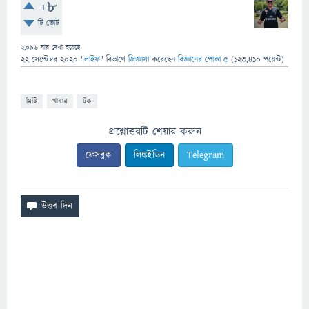
+8
টি ভোট
2,096
বার দেখা হয়েছে
22 সেপ্টেম্বর 2020
"
লাইফ
" বিভাগে
জিজ্ঞাসা
করেছেন
বিজ্ঞানের পোকা ৫
(
123,410
পয়েন্ট)
মিষ্টি
খাবার
টক
প্রশ্নোত্তরটি শেয়ার করুন
ফেসবুক
লিঙ্কইডিন
Telegram