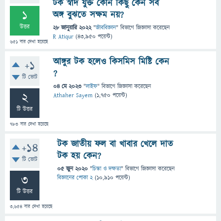
টক স্বাদ যুক্ত কোন কিছু কেন সব
1
অঙ্গ বুঝতে সক্ষম নয়?
উত্তর
28 জানুয়ারি 2022
"
জীববিজ্ঞান
" বিভাগে
জিজ্ঞাসা
করেছেন
R Atiqur
(
43,950
পয়েন্ট)
651
বার দেখা হয়েছে
আঙ্গুর টক হলেও কিসমিস মিষ্টি কেন
+1
?
টি ভোট
04 মে 2023
"
লাইফ
" বিভাগে
জিজ্ঞাসা
করেছেন
2
Athaher Sayem
(
1,750
পয়েন্ট)
টি উত্তর
783
বার দেখা হয়েছে
টক জাতীয় ফল বা খাবার খেলে দাত
+14
টক হয় কেন?
টি ভোট
05 জুন 2020
"
চিন্তা ও দক্ষতা
" বিভাগে
জিজ্ঞাসা
করেছেন
3
বিজ্ঞানের পোকা 2
(
10,910
পয়েন্ট)
টি উত্তর
3,654
বার দেখা হয়েছে