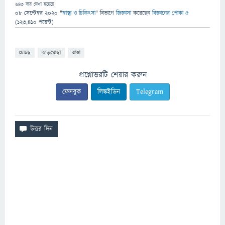
643
বার দেখা হয়েছে
08 সেপ্টেম্বর 2020
"
স্বাস্থ্য ও চিকিৎসা
" বিভাগে
জিজ্ঞাসা
করেছেন
বিজ্ঞানের পোকা ৫
(
123,410
পয়েন্ট)
মোচড়
আড়মোড়া
ভাঙা
প্রশ্নোত্তরটি শেয়ার করুন
ফেসবুক
লিঙ্কইডিন
Telegram