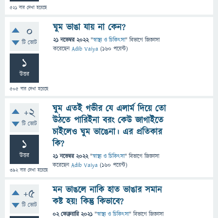
521
বার দেখা হয়েছে
ঘুম ভাঙা যায় না কেন?
0
21 নভেম্বর 2022
"
স্বাস্থ্য ও চিকিৎসা
" বিভাগে
জিজ্ঞাসা
টি ভোট
করেছেন
Adib Vaiya
(
160
পয়েন্ট)
1
উত্তর
505
বার দেখা হয়েছে
ঘুম এতই গভীর যে এলার্ম দিয়ে তো
+2
উঠতে পারিইনা বরং কেউ জাগাইতে
টি ভোট
চাইলেও ঘুম ভাঙেনা। এর প্রতিকার
1
কি?
উত্তর
21 নভেম্বর 2022
"
স্বাস্থ্য ও চিকিৎসা
" বিভাগে
জিজ্ঞাসা
করেছেন
Adib Vaiya
(
160
পয়েন্ট)
392
বার দেখা হয়েছে
মন ভাঙলে নাকি হাত ভাঙার সমান
+5
কষ্ট হয়! কিন্তু কিভাবে?
টি ভোট
02 ফেব্রুয়ারি 2021
"
স্বাস্থ্য ও চিকিৎসা
" বিভাগে
জিজ্ঞাসা