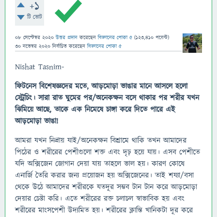
+1
টি ভোট
08 সেপ্টেম্বর 2020
উত্তর প্রদান
করেছেন
বিজ্ঞানের পোকা ৫
(
123,410
পয়েন্ট)
30 নভেম্বর 2020
নির্বাচিত
করেছেন
বিজ্ঞানের পোকা ৫
Nishat Tasnim-
ফিটনেস বিশেষজ্ঞদের মতে, আড়মোড়া ভাঙার মানে আসলে হলো
স্ট্রেচিং। সারা রাত ঘুমের পর/অনেকক্ষন বসে থাকার পর শরীর যখন
ঝিমিয়ে আছে, তাকে এক নিমেষে চাঙ্গা করে দিতে পারে এই
আড়মোড়া ভাঙা!
আমরা যখন নিদ্রায় যাই/অনেকক্ষন বিশ্রামে থাকি তখন আমাদের
পিঠের ও শরীরের পেশীগুলো শক্ত এবং দৃঢ় হয়ে যায়। এসব পেশীতে
যদি অক্সিজেন জোগান দেয়া যায় তাহলে ভাল হয়। কারণ কোষে
এনার্জি তৈরি করার জন্য প্রয়োজন হয় অক্সিজেনের। তাই শয্যা/বসা
থেকে উঠে আমাদের শরীরকে যতদূর সম্ভব টান টান করে আড়মোড়া
দেয়ার চেষ্টা করি। এতে শরীরের রক্ত চলাচল স্বাভাবিক হয় এবং
শরীরের মাংসপেশী উদ্যমিত হয়। শরীরের ক্লান্তি খানিকটা দূর করে