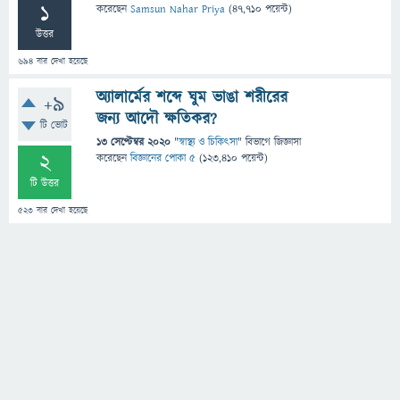
1
করেছেন
Samsun Nahar Priya
(
47,710
পয়েন্ট)
উত্তর
694
বার দেখা হয়েছে
অ্যালার্মের শব্দে ঘুম ভাঙা শরীরের
+9
জন্য আদৌ ক্ষতিকর?
টি ভোট
13 সেপ্টেম্বর 2020
"
স্বাস্থ্য ও চিকিৎসা
" বিভাগে
জিজ্ঞাসা
2
করেছেন
বিজ্ঞানের পোকা ৫
(
123,410
পয়েন্ট)
টি উত্তর
523
বার দেখা হয়েছে