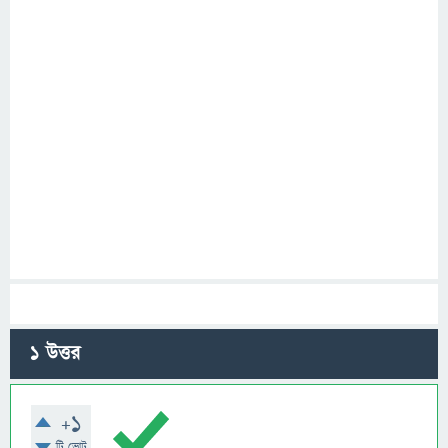
1
উত্তর
+1
টি ভোট