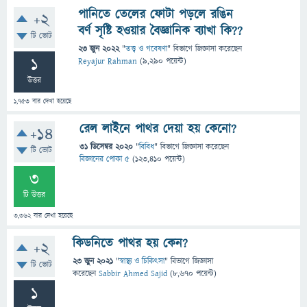
পানিতে তেলের ফোটা পড়লে রঙিন
+2
বর্ণ সৃষ্টি হওয়ার বৈজ্ঞানিক ব্যাখা কি??
টি ভোট
23 জুন 2022
"
তত্ত্ব ও গবেষণা
" বিভাগে
জিজ্ঞাসা
করেছেন
1
Reyajur Rahman
(
9,290
পয়েন্ট)
উত্তর
1,753
বার দেখা হয়েছে
রেল লাইনে পাথর দেয়া হয় কেনো?
+14
31 ডিসেম্বর 2020
"
বিবিধ
" বিভাগে
জিজ্ঞাসা
করেছেন
টি ভোট
বিজ্ঞানের পোকা ৫
(
123,410
পয়েন্ট)
3
টি উত্তর
3,362
বার দেখা হয়েছে
কিডনিতে পাথর হয় কেন?
+2
23 জুন 2021
"
স্বাস্থ্য ও চিকিৎসা
" বিভাগে
জিজ্ঞাসা
টি ভোট
করেছেন
Sabbir Ahmed Sajid
(
8,670
পয়েন্ট)
1