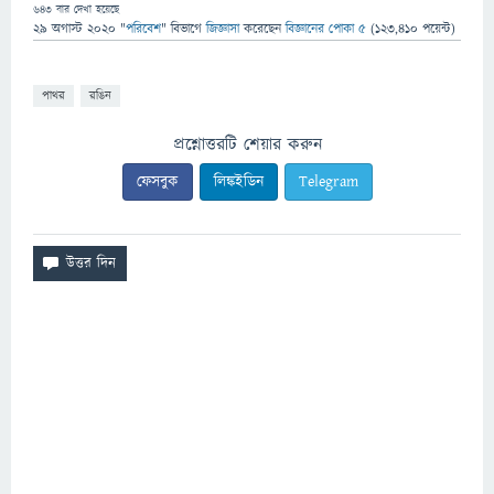
643
বার দেখা হয়েছে
29 অগাস্ট 2020
"
পরিবেশ
" বিভাগে
জিজ্ঞাসা
করেছেন
বিজ্ঞানের পোকা ৫
(
123,410
পয়েন্ট)
পাথর
রঙিন
প্রশ্নোত্তরটি শেয়ার করুন
ফেসবুক
লিঙ্কইডিন
Telegram