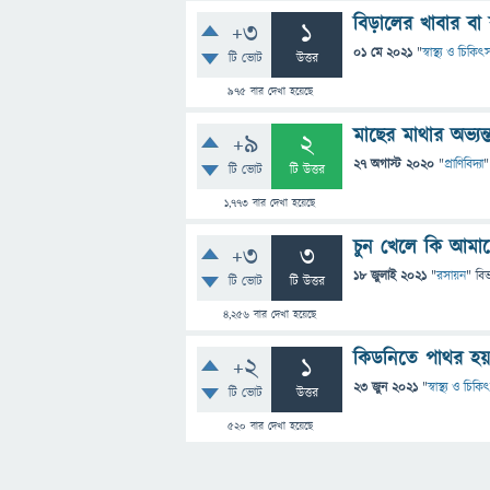
বিড়ালের খাবার বা
+3
1
01 মে 2021
"
স্বাস্থ্য ও চিকিৎ
টি ভোট
উত্তর
975
বার দেখা হয়েছে
মাছের মাথার অভ্যন
+9
2
27 অগাস্ট 2020
"
প্রাণিবিদ্যা
"
টি ভোট
টি উত্তর
1,773
বার দেখা হয়েছে
চুন খেলে কি আমাদ
+3
3
18 জুলাই 2021
"
রসায়ন
" বি
টি ভোট
টি উত্তর
4,256
বার দেখা হয়েছে
কিডনিতে পাথর হয
+2
1
23 জুন 2021
"
স্বাস্থ্য ও চিকি
টি ভোট
উত্তর
520
বার দেখা হয়েছে