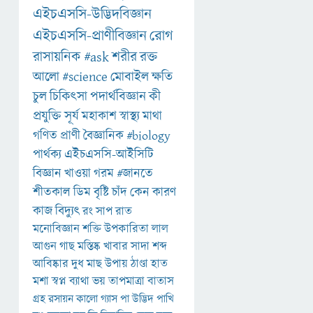
এইচএসসি-উদ্ভিদবিজ্ঞান
এইচএসসি-প্রাণীবিজ্ঞান
রোগ
রাসায়নিক
#ask
শরীর
রক্ত
আলো
#science
মোবাইল
ক্ষতি
চুল
চিকিৎসা
পদার্থবিজ্ঞান
কী
প্রযুক্তি
সূর্য
মহাকাশ
স্বাস্থ্য
মাথা
গণিত
প্রাণী
বৈজ্ঞানিক
#biology
পার্থক্য
এইচএসসি-আইসিটি
বিজ্ঞান
খাওয়া
গরম
#জানতে
শীতকাল
ডিম
বৃষ্টি
চাঁদ
কেন
কারণ
কাজ
বিদ্যুৎ
রং
সাপ
রাত
মনোবিজ্ঞান
শক্তি
উপকারিতা
লাল
আগুন
গাছ
মস্তিষ্ক
খাবার
সাদা
শব্দ
আবিষ্কার
দুধ
মাছ
উপায়
ঠাণ্ডা
হাত
মশা
স্বপ্ন
ব্যাথা
ভয়
তাপমাত্রা
বাতাস
গ্রহ
রসায়ন
কালো
গ্যাস
পা
উদ্ভিদ
পাখি