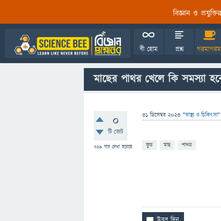
বিজ্ঞান ও প্রযুক্
বী হোম
প্রশ্ন
গরমাগরম
মাছের পাথর খেলে কি সমস্যা হব
31 ডিসেম্বর 2023
"
স্বাস্থ্য ও চিকিৎসা
"
0
টি ভোট
ফুড
মাছ
পাথর
769
বার দেখা হয়েছে