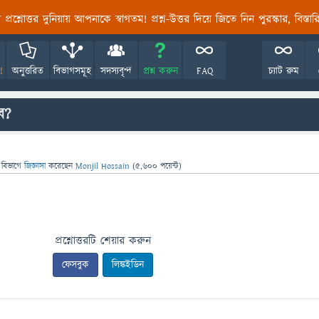
তির প্রশ্নোত্তর দুনিয়ায় আপনাকে স্বাগতম! প্রশ্ন-উত্তর দিয়ে জিতে নিন পুরস্কার, বিস্ত
!
অনুত্তরিত
বিভাগসমূহ
সদস্যবৃন্দ
প্রশ্ন করুন
FAQ
চ্যাট রুম
ে?
 বিভাগে
জিজ্ঞাসা
করেছেন
Monjil Hossain
(
5,600
পয়েন্ট)
প্রশ্নোত্তরটি শেয়ার করুন
ফেসবুক
লিঙ্কইডিন