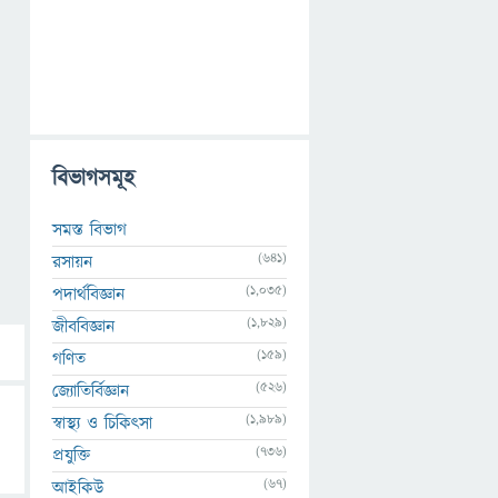
বিভাগসমূহ
সমস্ত বিভাগ
(641)
রসায়ন
(1,035)
পদার্থবিজ্ঞান
(1,829)
জীববিজ্ঞান
(159)
গণিত
(526)
জ্যোতির্বিজ্ঞান
(1,989)
স্বাস্থ্য ও চিকিৎসা
(736)
প্রযুক্তি
(67)
আইকিউ