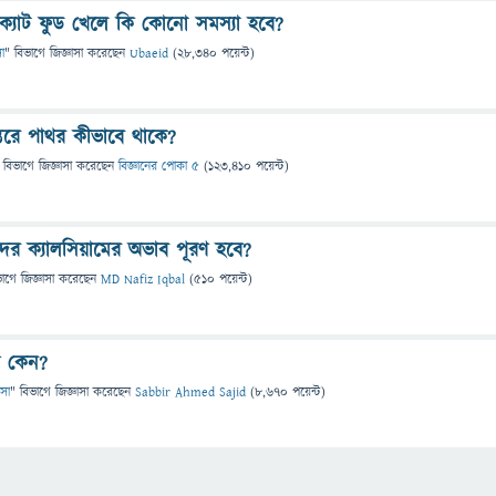
 ক্যাট ফুড খেলে কি কোনো সমস্যা হবে?
সা
" বিভাগে
জিজ্ঞাসা
করেছেন
Ubaeid
(
28,340
পয়েন্ট)
্তরে পাথর কীভাবে থাকে?
 বিভাগে
জিজ্ঞাসা
করেছেন
বিজ্ঞানের পোকা ৫
(
123,410
পয়েন্ট)
ের ক্যালসিয়ামের অভাব পূরণ হবে?
ভাগে
জিজ্ঞাসা
করেছেন
MD Nafiz Iqbal
(
510
পয়েন্ট)
় কেন?
ৎসা
" বিভাগে
জিজ্ঞাসা
করেছেন
Sabbir Ahmed Sajid
(
8,670
পয়েন্ট)