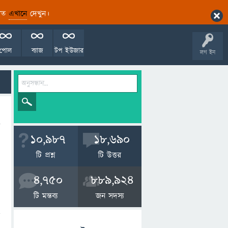
ারিত
এখানে
দেখুন।
পোল
ব্যাজ
টপ ইউজার
লগ ইন
10,987
18,690
টি প্রশ্ন
টি উত্তর
4,750
889,924
টি মন্তব্য
জন সদস্য