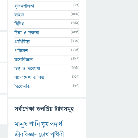
(81)
সৃজনশীলতা
(388)
লাইফ
(749)
বিবিধ
(385)
চিন্তা ও দক্ষতা
(620)
প্রাণিবিদ্যা
(225)
পরিবেশ
(487)
মনোবিজ্ঞান
(669)
তত্ত্ব ও গবেষণা
(112)
বাংলাদেশ ও বিশ্ব
(62)
মিথোলজি
সর্বাপেক্ষা জনপ্রিয় ট্যাগসমূহ
মানুষ
পানি
ঘুম
পদার্থ
-
জীববিজ্ঞান
চোখ
পৃথিবী