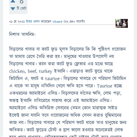
0
টি ভোট
01 মে 2021
উত্তর প্রদান
করেছেন
Ubaeid
(
28,340
পয়েন্ট)
নিশাত তাসনিম-
বিড়ালের খাবার বা ক্যাট ফুড মূলত বিড়ালের কি কি পুষ্টিগুণ প্রয়োজন
তা মাথায় রেখে তৈরি করা হয়। মানুষের খাওয়ার উপযোগী নয়
বিড়ালের খাবার। ক্যান করা ক্যাট ফুড ফ্লেভার এর মধ্যে আছে
chicken, beef, turkey ইত্যাদি। এছাড়াও ক্যাট ফুডে থাকে
ভিটামিন এ, ফ্যাট ও taurine। বিড়ালের খাবারে যে পরিমাণ ভিটামিন
এ থাকে তা মানুষ প্রতিদিন খেলে ক্ষতি হতে পারে। Taurine হচ্ছে
একধরনের অ্যামাইনো এসিড। বিড়ালদের দাঁতের ক্ষতি, লোম পড়া,
অন্ধত্ব ইত্যাদি প্রতিরোধে সাহায্য করে এই অ্যামাইনো এসিড।
অ্যামাইনো এসিড অতিরিক্ত সেবনের তেমন কোন মারাত্মক সাইড
ইফেক্ট জানা যায়নি তবে প্রয়োজনের অধিক সেবন করাও বুদ্ধিমানের
কাজ নয়। বিড়ালের খাবারে যে পরিমাণ ফ্যাট থাকে তাও মানুষের জন্য
ক্ষতিকর। ক্যাট ফুডের টেস্ট ও ঘ্রাণ ভালো হওয়ার অনেকেরই লোভ