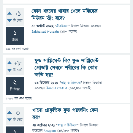
কোন ধরনের খাবার খেলে মস্তিষ্কের
+1
নিউরন স্ট্রং হবে?
টি ভোট
07 অগাস্ট 2022
"
জীববিজ্ঞান
" বিভাগে
জিজ্ঞাসা
করেছেন
1
Sakhawat Hossain
(
150
পয়েন্ট)
উত্তর
621
বার দেখা হয়েছে
ফুড সাপ্লিমেন্ট কি? ফুড সাপ্লিমেন্ট
+8
প্রোডাক্ট সেবনে শরীরের কি কোন
টি ভোট
ক্ষতি হয়?
2
09 ডিসেম্বর 2020
"
স্বাস্থ্য ও চিকিৎসা
" বিভাগে
জিজ্ঞাসা
করেছেন
বিজ্ঞানের পোকা ৫
(
123,410
পয়েন্ট)
টি উত্তর
5,283
বার দেখা হয়েছে
খাদ্যে প্রাকৃতিক ফুড পয়জনিং কেন
0
হয়?
টি ভোট
24 অক্টোবর 2021
"
স্বাস্থ্য ও চিকিৎসা
" বিভাগে
জিজ্ঞাসা
1
করেছেন
Anupom
(
15,280
পয়েন্ট)