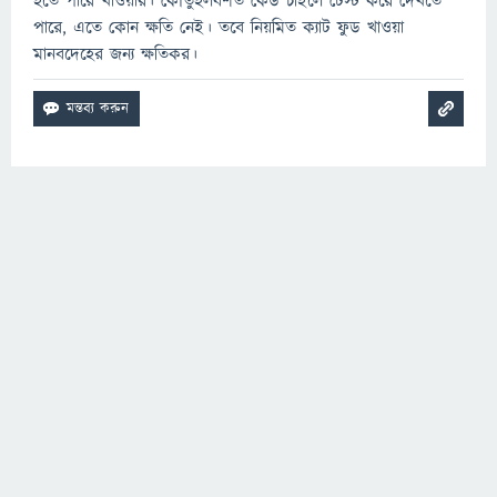
হতে পারে খাওয়ার। কৌতুহলবশত কেউ চাইলে টেস্ট করে দেখতে
পারে, এতে কোন ক্ষতি নেই। তবে নিয়মিত ক্যাট ফুড খাওয়া
মানবদেহের জন্য ক্ষতিকর।