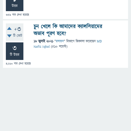
উত্তর
359
বার দেখা হয়েছে
চুন খেলে কি আমাদের ক্যালসিয়ামের
+3
অভাব পূরণ হবে?
টি ভোট
18 জুলাই 2021
"
রসায়ন
" বিভাগে
জিজ্ঞাসা
করেছেন
MD
3
Nafiz Iqbal
(
510
পয়েন্ট)
টি উত্তর
4,260
বার দেখা হয়েছে