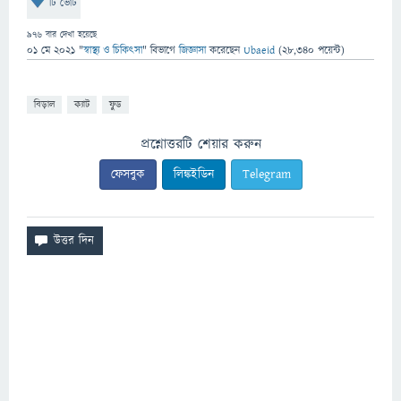
টি ভোট
976
বার দেখা হয়েছে
01 মে 2021
"
স্বাস্থ্য ও চিকিৎসা
" বিভাগে
জিজ্ঞাসা
করেছেন
Ubaeid
(
28,340
পয়েন্ট)
বিড়াল
ক্যাট
ফুড
প্রশ্নোত্তরটি শেয়ার করুন
ফেসবুক
লিঙ্কইডিন
Telegram