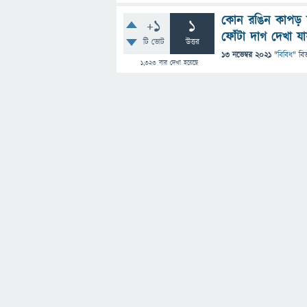
কোন রঙিন কাপড় য
+1
1
ফোঁটা দাগ দেখা য
টি ভোট
উত্তর
13 নভেম্বর 2021
"
বিবিধ
" বি
1,323
বার দেখা হয়েছে