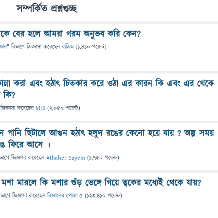
সম্পর্কিত প্রশ্নগুচ্ছ
েকে বের হলে আমরা গরম অনুভব করি কেন?
্ঞান
" বিভাগে
জিজ্ঞাসা
করেছেন
রাজিম
(
1,410
পয়েন্ট)
 কান্না করা এবং হঠাৎ চিতকার করে ওঠা এর কারন কি এবং এর থেকে
য় কি?
জিজ্ঞাসা
করেছেন
MIS
(
2,050
পয়েন্ট)
নে পানি ছিটালে আগুন হঠাৎ হলুদ রঙের কেনো হয়ে যায় ? অল্প সময়
ঙে ফিরে আসে ।
িভাগে
জিজ্ঞাসা
করেছেন
Athaher Sayem
(
1,750
পয়েন্ট)
 মশা মারলে কি মশার শুঁড় ভেঙ্গে গিয়ে ত্বকের মধ্যেই থেকে যায়?
িভাগে
জিজ্ঞাসা
করেছেন
বিজ্ঞানের পোকা ৫
(
123,410
পয়েন্ট)