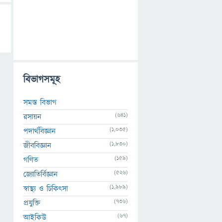
বিভাগসমূহ
সমস্ত বিভাগ
(641)
রসায়ন
(1,035)
পদার্থবিজ্ঞান
(1,830)
জীববিজ্ঞান
(159)
গণিত
(526)
জ্যোতির্বিজ্ঞান
(1,989)
স্বাস্থ্য ও চিকিৎসা
(736)
প্রযুক্তি
(67)
আইকিউ