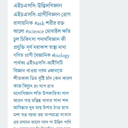
এইচএসসি-উদ্ভিদবিজ্ঞান
এইচএসসি-প্রাণীবিজ্ঞান
রোগ
রাসায়নিক
#ask
শরীর
রক্ত
আলো
#science
মোবাইল
ক্ষতি
চুল
চিকিৎসা
পদার্থবিজ্ঞান
কী
প্রযুক্তি
সূর্য
মহাকাশ
স্বাস্থ্য
মাথা
গণিত
প্রাণী
বৈজ্ঞানিক
#biology
পার্থক্য
এইচএসসি-আইসিটি
বিজ্ঞান
খাওয়া
গরম
#জানতে
শীতকাল
ডিম
বৃষ্টি
চাঁদ
কেন
কারণ
কাজ
বিদ্যুৎ
রং
সাপ
রাত
মনোবিজ্ঞান
শক্তি
উপকারিতা
লাল
আগুন
গাছ
মস্তিষ্ক
খাবার
সাদা
শব্দ
আবিষ্কার
দুধ
মাছ
উপায়
ঠাণ্ডা
হাত
মশা
স্বপ্ন
ব্যাথা
ভয়
তাপমাত্রা
বাতাস
গ্রহ
রসায়ন
কালো
গ্যাস
পা
উদ্ভিদ
পাখি