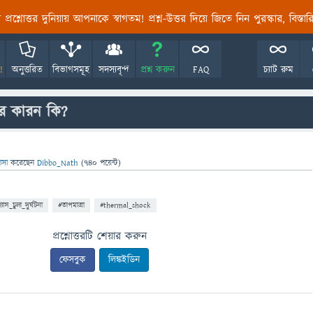
তির প্রশ্নোত্তর দুনিয়ায় আপনাকে স্বাগতম! প্রশ্ন-উত্তর দিয়ে জিতে নিন পুরস্কার, বিস্ত
!
অনুত্তরিত
বিভাগসমূহ
সদস্যবৃন্দ
প্রশ্ন করুন
FAQ
চ্যাট রুম
 এর কারন কি?
ঞাসা
করেছেন
Dibbo_Nath
(
740
পয়েন্ট)
্যাস_চুলা_দুর্ঘটনা
#তাপমাত্রা
#thermal_shock
প্রশ্নোত্তরটি শেয়ার করুন
ফেসবুক
লিঙ্কইডিন