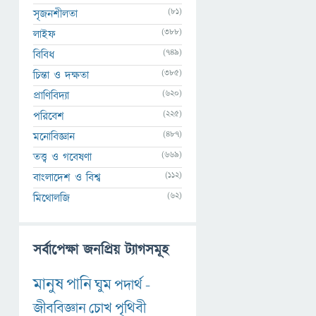
(81)
সৃজনশীলতা
(388)
লাইফ
(749)
বিবিধ
(385)
চিন্তা ও দক্ষতা
(620)
প্রাণিবিদ্যা
(225)
পরিবেশ
(487)
মনোবিজ্ঞান
(669)
তত্ত্ব ও গবেষণা
(112)
বাংলাদেশ ও বিশ্ব
(62)
মিথোলজি
সর্বাপেক্ষা জনপ্রিয় ট্যাগসমূহ
মানুষ
পানি
ঘুম
পদার্থ
-
জীববিজ্ঞান
চোখ
পৃথিবী