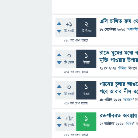
এসি চালিত রুম থ
+1
2
16 সেপ্টেম্বর 2023
"
পদার্থবিজ
টি ভোট
টি উত্তর
950
বার দেখা হয়েছে
রাতে ঘুমের মধ্যে
0
1
মুক্তি পাওয়ার উপা
টি ভোট
উত্তর
21 মে 2024
"
বিবিধ
" বিভাগে
679
বার দেখা হয়েছে
গ্যাসের চুলার আগু
0
1
পরে আবার নীল র
টি ভোট
উত্তর
18 এপ্রিল 2023
"
রসায়ন
" ব
311
বার দেখা হয়েছে
রক্তপানরত অবস্থায়
+8
1
27 অক্টোবর 2020
"
বিবিধ
" ব
টি ভোট
উত্তর
558
বার দেখা হয়েছে