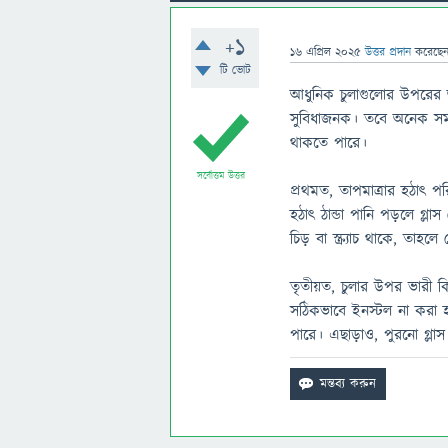
+1
16 এপ্রিল 2025
উত্তর প্রদান
করেছে
টি ভোট
আধুনিক চুলাগুলোর উপরের অ
সুবিধাজনক। তবে অনেক সময় 
থাকতে পারে।
সর্বোত্তম উত্তর
প্রথমত, তাপমাত্রার হঠাৎ পর
হঠাৎ ঠান্ডা পানি পড়লে গ্
চিড় বা স্ক্র্যাচ থাকে, তাহল
তৃতীয়ত, চুলার উপর ভারী কিছ
সঠিকভাবে ইনস্টল না করা 
পারে। এছাড়াও, পুরনো গ্লাস 