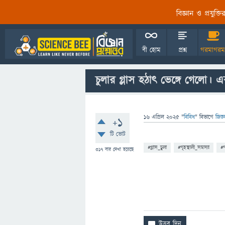
বিজ্ঞান ও প্রযুক্
বী হোম
প্রশ্ন
গরমাগরম
চুলার গ্লাস হঠাৎ ভেঙ্গে গেলো।
16 এপ্রিল 2025
"
বিবিধ
" বিভাগে
জিজ্
+1
টি ভোট
#গ্লাস_চুলা
#গৃহস্থালী_সমস্যা
#গ
317
বার দেখা হয়েছে