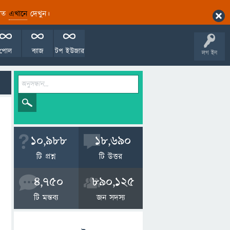
ারিত
এখানে
দেখুন।
পোল
ব্যাজ
টপ ইউজার
লগ ইন
10,988
18,690
টি প্রশ্ন
টি উত্তর
4,750
890,125
টি মন্তব্য
জন সদস্য