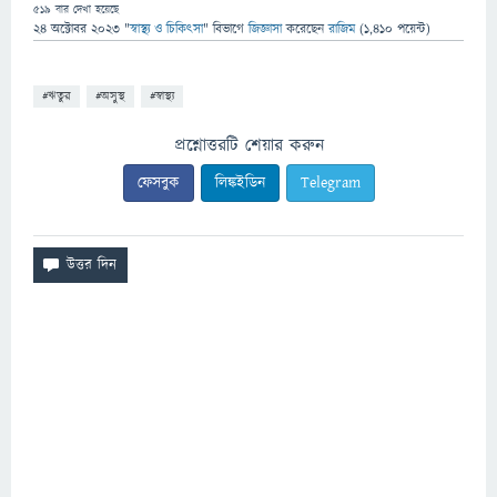
519
বার দেখা হয়েছে
24 অক্টোবর 2023
"
স্বাস্থ্য ও চিকিৎসা
" বিভাগে
জিজ্ঞাসা
করেছেন
রাজিম
(
1,410
পয়েন্ট)
#ঋতুর
#অসুস্থ
#স্বাস্থ্য
প্রশ্নোত্তরটি শেয়ার করুন
ফেসবুক
লিঙ্কইডিন
Telegram