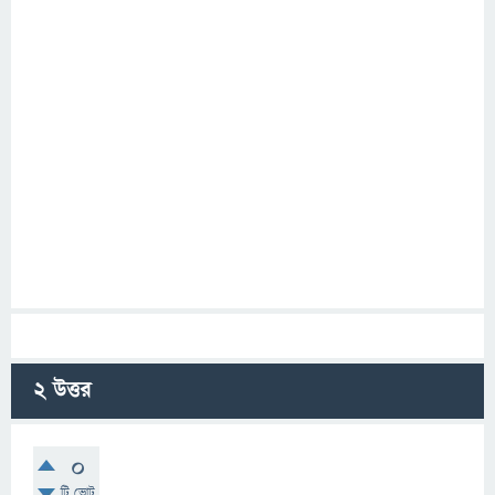
2
উত্তর
0
টি ভোট