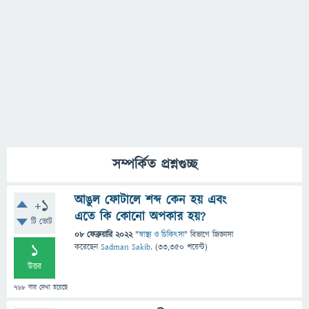
সম্পর্কিত প্রশ্নগুচ্ছ
আঙুল ফোটালে শব্দ কেন হয় এবং
+1
এতে কি কোনো অপকার হয়?
টি ভোট
08 ফেব্রুয়ারি 2022
"
স্বাস্থ্য ও চিকিৎসা
" বিভাগে
জিজ্ঞাসা
1
করেছেন
Sadman Sakib.
(
33,350
পয়েন্ট)
উত্তর
768
বার দেখা হয়েছে