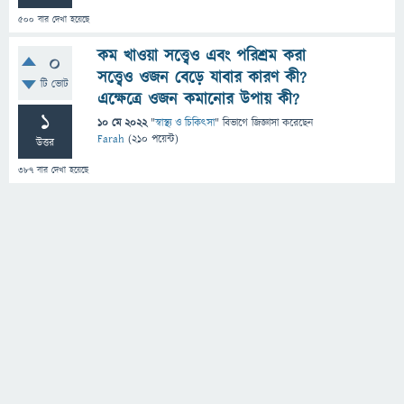
500
বার দেখা হয়েছে
কম খাওয়া সত্ত্বেও এবং পরিশ্রম করা
0
সত্ত্বেও ওজন বেড়ে যাবার কারণ কী?
টি ভোট
এক্ষেত্রে ওজন কমানোর উপায় কী?
1
10 মে 2022
"
স্বাস্থ্য ও চিকিৎসা
" বিভাগে
জিজ্ঞাসা
করেছেন
Farah
(
210
পয়েন্ট)
উত্তর
387
বার দেখা হয়েছে