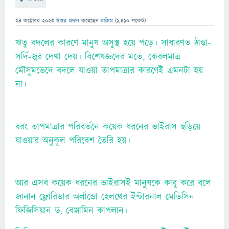
24 অক্টোবর 2023
উত্তর প্রদান
করেছেন
রাজিম
(
1,410
পয়েন্ট)
ঋতু বদলের কারণে মানুষ অসুস্থ হয়ে পড়ে। সাধারণত ঠাণ্ডা-
সর্দি-জ্বর দেখা দেয়। বিশেষজ্ঞদের মতে, কেবলমাত্র
মৌসুমভেদে বদলে যাওয়া তাপমাত্রার কারণেই এমনটা হয়
না।
বরং তাপমাত্রার পরিবর্তনে কয়েক ধরনের ভাইরাস ছড়িয়ে
যাওয়ার অনুকূল পরিবেশ তৈরি হয়।
আর এসব কয়েক ধরনের ভাইরাসই মানুষকে কাবু করে বলে
জানান ফ্লোরিডার অর্লান্ডো হেলথের ইন্টারনাল মেডিসিন
ফিজিসিয়ান ড. বেঞ্জামিন কাপলান।