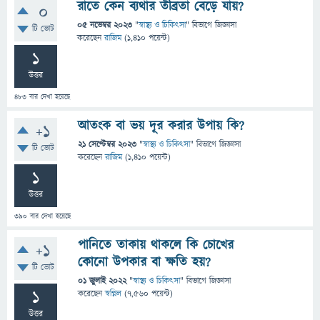
রাতে কেন ব্যথার তীব্রতা বেড়ে যায়?
0
05 নভেম্বর 2023
"
স্বাস্থ্য ও চিকিৎসা
" বিভাগে
জিজ্ঞাসা
টি ভোট
করেছেন
রাজিম
(
1,410
পয়েন্ট)
1
উত্তর
483
বার দেখা হয়েছে
আতংক বা ভয় দূর করার উপায় কি?
+1
21 সেপ্টেম্বর 2023
"
স্বাস্থ্য ও চিকিৎসা
" বিভাগে
জিজ্ঞাসা
টি ভোট
করেছেন
রাজিম
(
1,410
পয়েন্ট)
1
উত্তর
390
বার দেখা হয়েছে
পানিতে তাকায় থাকলে কি চোখের
+1
কোনো উপকার বা ক্ষতি হয়?
টি ভোট
01 জুলাই 2022
"
স্বাস্থ্য ও চিকিৎসা
" বিভাগে
জিজ্ঞাসা
1
করেছেন
স্বপ্নিল
(
7,560
পয়েন্ট)
উত্তর