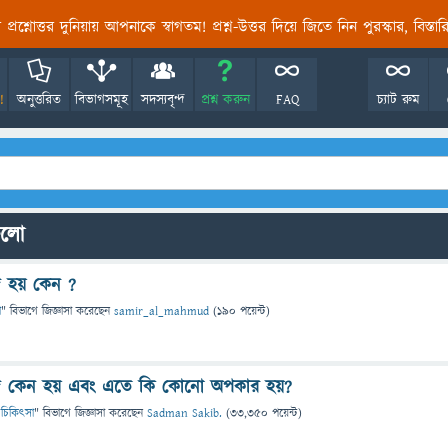
তির প্রশ্নোত্তর দুনিয়ায় আপনাকে স্বাগতম! প্রশ্ন-উত্তর দিয়ে জিতে নিন পুরস্কার, বিস্ত
!
অনুত্তরিত
বিভাগসমূহ
সদস্যবৃন্দ
প্রশ্ন করুন
FAQ
চ্যাট রুম
গুলো
্দ হয় কেন ?
া
" বিভাগে
জিজ্ঞাসা
করেছেন
samir_al_mahmud
(
190
পয়েন্ট)
্দ কেন হয় এবং এতে কি কোনো অপকার হয়?
 ও চিকিৎসা
" বিভাগে
জিজ্ঞাসা
করেছেন
Sadman Sakib.
(
33,350
পয়েন্ট)