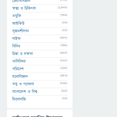
জ্যোতির্বিজ্ঞান
(1,989)
স্বাস্থ্য ও চিকিৎসা
(736)
প্রযুক্তি
(67)
আইকিউ
(81)
সৃজনশীলতা
(388)
লাইফ
(749)
বিবিধ
(385)
চিন্তা ও দক্ষতা
(620)
প্রাণিবিদ্যা
(225)
পরিবেশ
(487)
মনোবিজ্ঞান
(669)
তত্ত্ব ও গবেষণা
(112)
বাংলাদেশ ও বিশ্ব
(62)
মিথোলজি