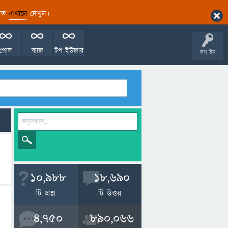
ারিত
এখানে
দেখুন।
পোল
ব্যাজ
টপ ইউজার
লগ ইন
10,988
18,690
টি প্রশ্ন
টি উত্তর
4,750
890,066