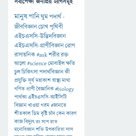
সর্বাপেক্ষা জনপ্রিয় ট্যাগসমূহ
মানুষ
পানি
ঘুম
পদার্থ
-
জীববিজ্ঞান
চোখ
পৃথিবী
এইচএসসি-উদ্ভিদবিজ্ঞান
এইচএসসি-প্রাণীবিজ্ঞান
রোগ
রাসায়নিক
#ask
শরীর
রক্ত
আলো
#science
মোবাইল
ক্ষতি
চুল
চিকিৎসা
পদার্থবিজ্ঞান
কী
প্রযুক্তি
সূর্য
মহাকাশ
স্বাস্থ্য
মাথা
গণিত
প্রাণী
বৈজ্ঞানিক
#biology
পার্থক্য
এইচএসসি-আইসিটি
বিজ্ঞান
খাওয়া
গরম
#জানতে
শীতকাল
ডিম
বৃষ্টি
চাঁদ
কেন
কারণ
কাজ
বিদ্যুৎ
রং
সাপ
রাত
মনোবিজ্ঞান
শক্তি
উপকারিতা
লাল