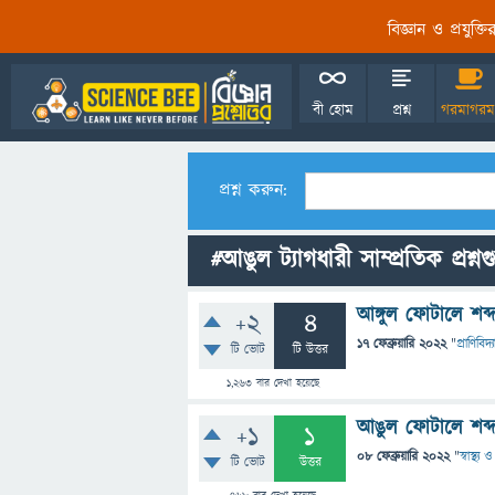
বিজ্ঞান ও প্রযুক্
বী হোম
প্রশ্ন
গরমাগরম
প্রশ্ন করুন:
#আঙুল ট্যাগধারী সাম্প্রতিক প্রশ্ন
আঙ্গুল ফোটালে শব
+2
4
17 ফেব্রুয়ারি 2022
"
প্রাণিবিদ্য
টি ভোট
টি উত্তর
1,263
বার দেখা হয়েছে
আঙুল ফোটালে শব
+1
1
08 ফেব্রুয়ারি 2022
"
স্বাস্থ্য
টি ভোট
উত্তর