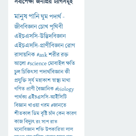
সর্বাপেক্ষা জনপ্রিয় ট্যাগসমূহ
মানুষ
পানি
ঘুম
পদার্থ
-
জীববিজ্ঞান
চোখ
পৃথিবী
এইচএসসি-উদ্ভিদবিজ্ঞান
এইচএসসি-প্রাণীবিজ্ঞান
রোগ
রাসায়নিক
#ask
শরীর
রক্ত
আলো
#science
মোবাইল
ক্ষতি
চুল
চিকিৎসা
পদার্থবিজ্ঞান
কী
প্রযুক্তি
সূর্য
মহাকাশ
স্বাস্থ্য
মাথা
গণিত
প্রাণী
বৈজ্ঞানিক
#biology
পার্থক্য
এইচএসসি-আইসিটি
বিজ্ঞান
খাওয়া
গরম
#জানতে
শীতকাল
ডিম
বৃষ্টি
চাঁদ
কেন
কারণ
কাজ
বিদ্যুৎ
রং
সাপ
রাত
মনোবিজ্ঞান
শক্তি
উপকারিতা
লাল