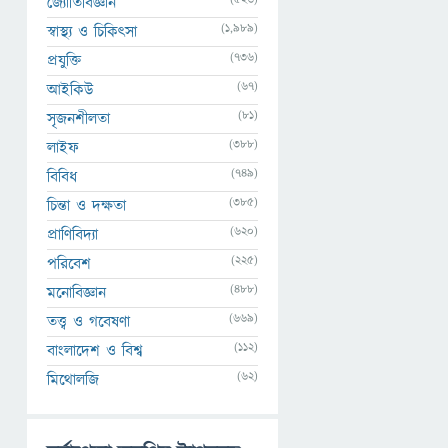
জ্যোতির্বিজ্ঞান
(1,989)
স্বাস্থ্য ও চিকিৎসা
(736)
প্রযুক্তি
(67)
আইকিউ
(81)
সৃজনশীলতা
(388)
লাইফ
(749)
বিবিধ
(385)
চিন্তা ও দক্ষতা
(620)
প্রাণিবিদ্যা
(225)
পরিবেশ
(488)
মনোবিজ্ঞান
(669)
তত্ত্ব ও গবেষণা
(112)
বাংলাদেশ ও বিশ্ব
(62)
মিথোলজি