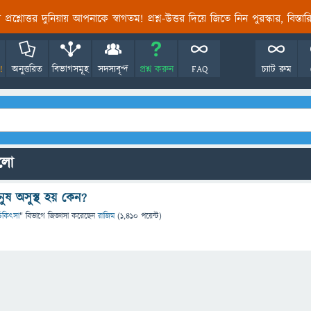
তির প্রশ্নোত্তর দুনিয়ায় আপনাকে স্বাগতম! প্রশ্ন-উত্তর দিয়ে জিতে নিন পুরস্কার, বিস্ত
!
অনুত্তরিত
বিভাগসমূহ
সদস্যবৃন্দ
প্রশ্ন করুন
FAQ
চ্যাট রুম
ুলো
নুষ অসুস্থ হয় কেন?
ও চিকিৎসা
" বিভাগে
জিজ্ঞাসা
করেছেন
রাজিম
(
1,410
পয়েন্ট)