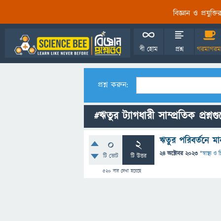
বিজ্ঞান ও প্রযুক্
বী হোম
প্রশ্ন
গরমাগরম
প্রশ্ন করুন:
#ঋতুর ট্যাগধারী সাম্প্রতিক প্রশ্নগ
ঋতুর পরিবর্তনে মা
0
2
24 অক্টোবর 2023
"
স্বাস্থ্য 
টি ভোট
টি উত্তর
520
বার দেখা হয়েছে