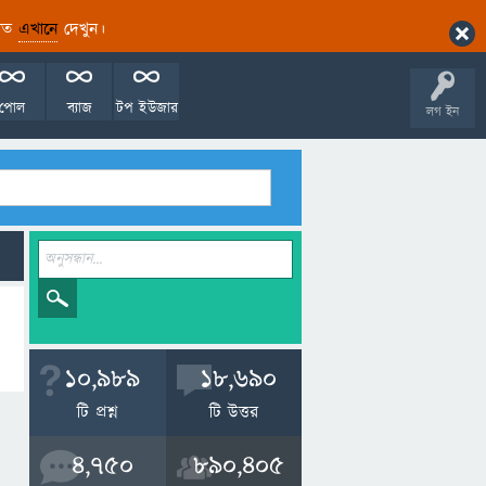
ারিত
এখানে
দেখুন।
পোল
ব্যাজ
টপ ইউজার
লগ ইন
10,989
18,690
টি প্রশ্ন
টি উত্তর
4,750
890,405