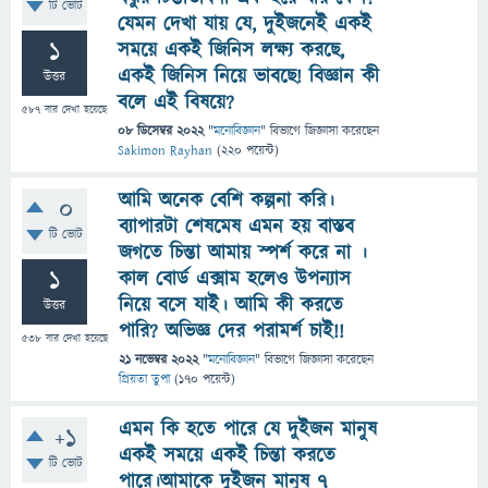
টি ভোট
যেমন দেখা যায় যে, দুইজনেই একই
1
সময়ে একই জিনিস লক্ষ্য করছে,
একই জিনিস নিয়ে ভাবছে! বিজ্ঞান কী
উত্তর
বলে এই বিষয়ে?
587
বার দেখা হয়েছে
08 ডিসেম্বর 2022
"
মনোবিজ্ঞান
" বিভাগে
জিজ্ঞাসা
করেছেন
Sakimon Rayhan
(
220
পয়েন্ট)
আমি অনেক বেশি কল্পনা করি।
0
ব্যাপারটা শেষমেষ এমন হয় বাস্তব
টি ভোট
জগতে চিন্তা আমায় স্পর্শ করে না ।
1
কাল বোর্ড এক্সাম হলেও উপন্যাস
নিয়ে বসে যাই। আমি কী করতে
উত্তর
পারি? অভিজ্ঞ দের পরামর্শ চাই!!
538
বার দেখা হয়েছে
21 নভেম্বর 2022
"
মনোবিজ্ঞান
" বিভাগে
জিজ্ঞাসা
করেছেন
প্রিয়তা তুপা
(
170
পয়েন্ট)
এমন কি হতে পারে যে দুইজন মানুষ
+1
একই সময়ে একই চিন্তা করতে
টি ভোট
পারে।আমাকে দুইজন মানুষ ৭