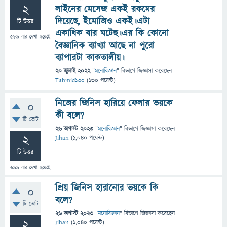
2
লাইনের মেসেজ একই রকমের
দিয়েছে, ইমোজিও একই।এটা
টি উত্তর
একাধিক বার ঘটেছ।এর কি কোনো
589
বার দেখা হয়েছে
বৈজ্ঞানিক ব্যাখ্যা আছে না পুরো
ব্যাপারটা কাকতালীয়।
20 জুলাই 2022
"
মনোবিজ্ঞান
" বিভাগে
জিজ্ঞাসা
করেছেন
Tahmid130
(
130
পয়েন্ট)
নিজের জিনিস হারিয়ে ফেলার ভয়কে
0
কী বলে?
টি ভোট
26 অগাস্ট 2023
"
মনোবিজ্ঞান
" বিভাগে
জিজ্ঞাসা
করেছেন
2
Jihan
(
1,040
পয়েন্ট)
টি উত্তর
699
বার দেখা হয়েছে
প্রিয় জিনিস হারানোর ভয়কে কি
0
বলে?
টি ভোট
26 অগাস্ট 2023
"
মনোবিজ্ঞান
" বিভাগে
জিজ্ঞাসা
করেছেন
2
Jihan
(
1,040
পয়েন্ট)