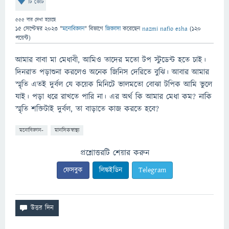
টি ভোট
555
বার দেখা হয়েছে
15 সেপ্টেম্বর 2023
"
মনোবিজ্ঞান
" বিভাগে
জিজ্ঞাসা
করেছেন
nazmi nafio esha
(
120
পয়েন্ট)
আমার বাবা মা মেধাবী, আমিও তাদের মতো টপ স্টুডেন্ট হতে চাই।
দিনরাত পড়াশুনা করলেও অনেক জিনিস দেরিতে বুঝি। আবার আমার
স্মৃতি এতই দুর্বল যে কয়েক মিনিটে ভালমতো বোঝা টপিক আমি ভুলে
যাই। পড়া ধরে রাখতে পারি না। এর অর্থ কি আমার মেধা কম? নাকি
স্মৃতি শক্তিটাই দুর্বল, তা বাড়াতে কাজ করতে হবে?
মনোবিজ্ঞান-
মানসিকস্বাস্থ্য
প্রশ্নোত্তরটি শেয়ার করুন
ফেসবুক
লিঙ্কইডিন
Telegram