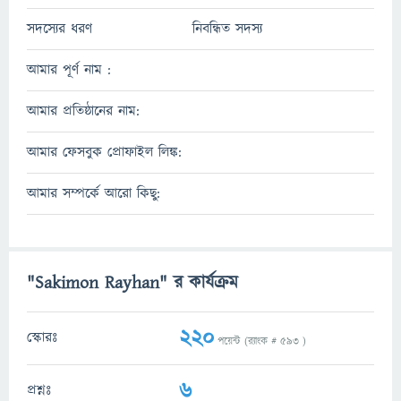
সদস্যের ধরণ
নিবন্ধিত সদস্য
আমার পূর্ণ নাম :
আমার প্রতিষ্ঠানের নাম:
আমার ফেসবুক প্রোফাইল লিঙ্ক:
আমার সম্পর্কে আরো কিছু:
"Sakimon Rayhan" র কার্যক্রম
220
স্কোরঃ
পয়েন্ট (র‌্যাংক #
593
)
6
প্রশ্নঃ