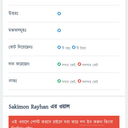
0
উত্তরঃ
0
মন্তব্যসমূহঃ
0
0
ভোট দিয়েছেনঃ
টি প্রশ্ন,
টি উত্তর
0
0
দান করেছেন:
সম্মত ভোট,
অসম্মত ভোট
0
0
প্রাপ্তঃ
সম্মত ভোট,
অসম্মত ভোট
Sakimon Rayhan এর ওয়াল
এই ওয়ালে পোস্ট করতে চাইলে দয়া করে
লগ ইন করুন
কিংবা