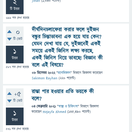
2
Jihan
(
1,040
পয়েন্ট)
টি উত্তর
699
বার দেখা হয়েছে
দীর্ঘদিনচলাফেরা করার ফলে দুইজন
0
বন্ধুর চিন্তাভাবনা এক হয়ে যায় কেন?
টি ভোট
যেমন দেখা যায় যে, দুইজনেই একই
1
সময়ে একই জিনিস লক্ষ্য করছে,
একই জিনিস নিয়ে ভাবছে! বিজ্ঞান কী
উত্তর
বলে এই বিষয়ে?
587
বার দেখা হয়েছে
08 ডিসেম্বর 2022
"
মনোবিজ্ঞান
" বিভাগে
জিজ্ঞাসা
করেছেন
Sakimon Rayhan
(
220
পয়েন্ট)
রাস্তা পার হওয়ার প্রতি ভয়কে কী
+5
বলে?
টি ভোট
04 ফেব্রুয়ারি 2021
"
স্বাস্থ্য ও চিকিৎসা
" বিভাগে
জিজ্ঞাসা
1
করেছেন
Hojayfa Ahmed
(
135,490
পয়েন্ট)
উত্তর
531
বার দেখা হয়েছে