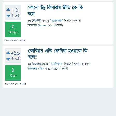
কোনো উচু কিনারায় ভীতি কে কি
+1
বলে
টি ভোট
17 সেপ্টেম্বর 2022
"
মনোবিজ্ঞান
" বিভাগে
জিজ্ঞাসা
2
করেছেন
Simum
(
980
পয়েন্ট)
টি উত্তর
613
বার দেখা হয়েছে
ফোবিয়ার প্রতি ফোবিয়া হওয়াকে কি
+10
বলে?
টি ভোট
19 ডিসেম্বর 2020
"
মনোবিজ্ঞান
" বিভাগে
জিজ্ঞাসা
করেছেন
1
বিজ্ঞানের পোকা ৫
(
123,410
পয়েন্ট)
উত্তর
588
বার দেখা হয়েছে