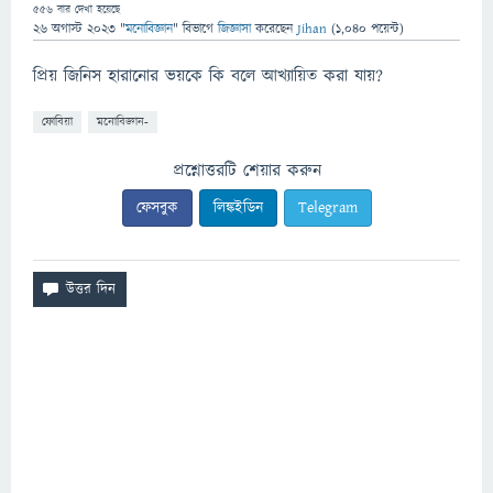
556
বার দেখা হয়েছে
26 অগাস্ট 2023
"
মনোবিজ্ঞান
" বিভাগে
জিজ্ঞাসা
করেছেন
Jihan
(
1,040
পয়েন্ট)
প্রিয় জিনিস হারানোর ভয়কে কি বলে আখ্যায়িত করা যায়?
ফোবিয়া
মনোবিজ্ঞান-
প্রশ্নোত্তরটি শেয়ার করুন
ফেসবুক
লিঙ্কইডিন
Telegram