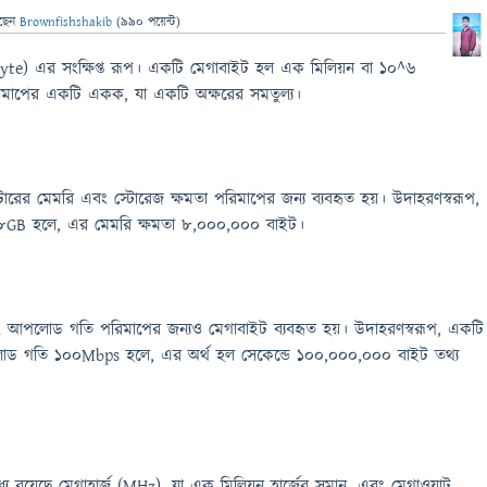
ছেন
Brownfishshakib
(
990
পয়েন্ট)
e) এর সংক্ষিপ্ত রূপ। একটি মেগাবাইট হল এক মিলিয়ন বা ১০^৬
িমাপের একটি একক, যা একটি অক্ষরের সমতুল্য।
ারের মেমরি এবং স্টোরেজ ক্ষমতা পরিমাপের জন্য ব্যবহৃত হয়। উদাহরণস্বরূপ,
GB হলে, এর মেমরি ক্ষমতা 8,000,000 বাইট।
 আপলোড গতি পরিমাপের জন্যও মেগাবাইট ব্যবহৃত হয়। উদাহরণস্বরূপ, একটি
লোড গতি 100Mbps হলে, এর অর্থ হল সেকেন্ডে 100,000,000 বাইট তথ্য
যে রয়েছে মেগাহার্জ (MHz), যা এক মিলিয়ন হার্জের সমান, এবং মেগাওয়াট