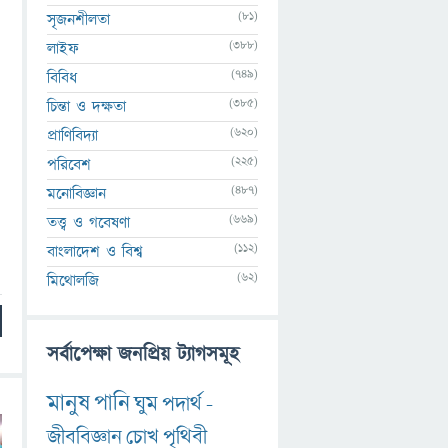
(81)
সৃজনশীলতা
(388)
লাইফ
(749)
বিবিধ
(385)
চিন্তা ও দক্ষতা
(620)
প্রাণিবিদ্যা
(225)
পরিবেশ
(487)
মনোবিজ্ঞান
(669)
তত্ত্ব ও গবেষণা
(112)
বাংলাদেশ ও বিশ্ব
(62)
মিথোলজি
সর্বাপেক্ষা জনপ্রিয় ট্যাগসমূহ
মানুষ
পানি
ঘুম
পদার্থ
-
জীববিজ্ঞান
চোখ
পৃথিবী