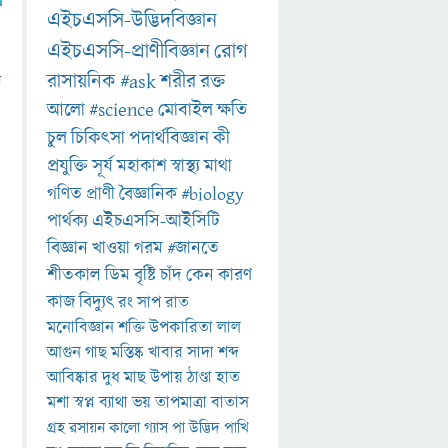
এইচএসসি-উদ্ভিদবিজ্ঞান
এইচএসসি-প্রাণীবিজ্ঞান
রোগ
রাসায়নিক
#ask
শরীর
রক্ত
ে
আলো
#science
মোবাইল
ক্ষতি
চুল
চিকিৎসা
পদার্থবিজ্ঞান
কী
প্রযুক্তি
সূর্য
মহাকাশ
স্বাস্থ্য
মাথা
গণিত
প্রাণী
বৈজ্ঞানিক
#biology
পার্থক্য
এইচএসসি-আইসিটি
বিজ্ঞান
খাওয়া
গরম
#জানতে
শীতকাল
ডিম
বৃষ্টি
চাঁদ
কেন
কারণ
কাজ
বিদ্যুৎ
রং
সাপ
রাত
মনোবিজ্ঞান
শক্তি
উপকারিতা
লাল
আগুন
গাছ
মস্তিষ্ক
খাবার
সাদা
শব্দ
আবিষ্কার
দুধ
মাছ
উপায়
ঠাণ্ডা
হাত
মশা
স্বপ্ন
ব্যাথা
ভয়
তাপমাত্রা
বাতাস
গ্রহ
রসায়ন
কালো
গ্যাস
পা
উদ্ভিদ
পাখি