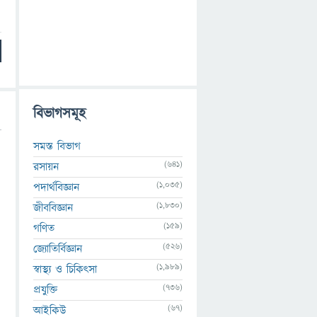
বিভাগসমূহ
সমস্ত বিভাগ
(641)
রসায়ন
0
(1,035)
পদার্থবিজ্ঞান
(1,830)
জীববিজ্ঞান
(159)
গণিত
(526)
জ্যোতির্বিজ্ঞান
(1,989)
স্বাস্থ্য ও চিকিৎসা
(736)
প্রযুক্তি
(67)
আইকিউ