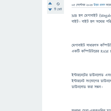
0
05 সেপ্টেম্বর 2023
উত্তর প্রদান
করে
টি ভোট
MB হল মেগাবাইট (Megabyt
বাইট। বাইট হল তথ্যের পর
মেগাবাইট সাধারণত কম্পিউট
একটি কম্পিউটারের RAM 8
ইন্টারনেটের ডাউনলোড এবং
ইন্টারনেট সংযোগের ডাউন
ডাউনলোড করা সম্ভব।
অন্যান্য মেগা-এককগুলির মধ্