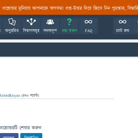
তির প্রশ্নোত্তর দুনিয়ায় আপনাকে স্বাগতম! প্রশ্ন-উত্তর দিয়ে জিতে নিন পুরস্কার, বিস্ত
!
অনুত্তরিত
বিভাগসমূহ
সদস্যবৃন্দ
প্রশ্ন করুন
FAQ
চ্যাট রুম
hahedRaiyan
(
470
পয়েন্ট)
প্রশ্নোত্তরটি শেয়ার করুন