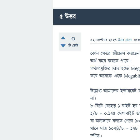
5
উত্তর
0
02 সেপ্টেম্বর 2023
উত্তর প্রদান
করে
টি ভোট
কোন ক্ষেত্রে জীজ্ঞেস করছেন 
অর্থ বহন করতে পারে।
তথ্যপ্রযুক্তির MB হচ্ছে M
তবে অনেকে একে Megabit 
উল্লেখ্য আমাদের ইন্টারনে
না।
৮ বিটে যেহেতু ১ বাইট হয়
১/৮ = ০.১২৫ মেগাবাইট ড
বা অন্যভাবে বলতে গেলে 
মানে মাত্র ১০২৪/৮ = ১২
স্পীড।