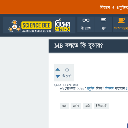
বিজ্ঞান ও প্রযুক্
বী হোম
প্রশ্ন
গরমাগরম
MB বলতে কি বুঝায়?
0
টি ভোট
1,695
বার দেখা হয়েছে
02 সেপ্টেম্বর 2023
"
প্রযুক্তি
" বিভাগে
জিজ্ঞাসা
করেছেন
S
mb
এমবি
ডাটা
ইন্টারনেট