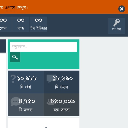
ারিত
এখানে
দেখুন।
পোল
ব্যাজ
টপ ইউজার
লগ ইন
10,988
18,690
টি প্রশ্ন
টি উত্তর
4,750
890,009
টি মন্তব্য
জন সদস্য