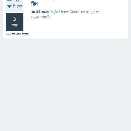
0
কি?
টি ভোট
24 মার্চ 2024
"
প্রযুক্তি
" বিভাগে
জিজ্ঞাসা
করেছেন
Jihan
1
(
1,040
পয়েন্ট)
উত্তর
381
বার দেখা হয়েছে