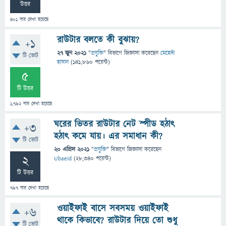
উত্তর
401
বার দেখা হয়েছে
রাউটার বলতে কী বুঝায়?
+1
27 জুন 2021
"
প্রযুক্তি
" বিভাগে
জিজ্ঞাসা
করেছেন
মেহেদী
টি ভোট
হাসান
(
141,860
পয়েন্ট)
5
টি উত্তর
1,792
বার দেখা হয়েছে
ঘরের ভিতর রাউটার নেট স্পীড হঠাৎ
+3
হঠাৎ কমে যায়। এর সমাধান কী?
টি ভোট
20 এপ্রিল 2021
"
প্রযুক্তি
" বিভাগে
জিজ্ঞাসা
করেছেন
2
Ubaeid
(
28,340
পয়েন্ট)
টি উত্তর
797
বার দেখা হয়েছে
ওয়াইফাই বাসে সবসময় ওয়াইফাই
+6
থাকে কিভাবে? রাউটার দিয়ে তো শুধু
টি ভোট