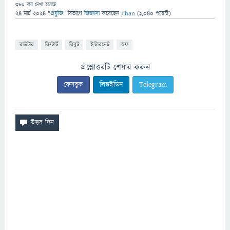
380
বার দেখা হয়েছে
24 মার্চ 2024
"
প্রযুক্তি
" বিভাগে
জিজ্ঞাসা
করেছেন
Jihan
(
1,040
পয়েন্ট)
রাউটার
রিস্টার্ট
রিবুট
ইন্টারনেট
অফ
প্রশ্নোত্তরটি শেয়ার করুন
ফেসবুক
লিঙ্কইডিন
Telegram