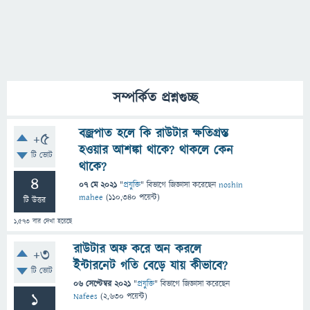
সম্পর্কিত প্রশ্নগুচ্ছ
বজ্রপাত হলে কি রাউটার ক্ষতিগ্রস্ত
+5
হওয়ার আশঙ্কা থাকে? থাকলে কেন
টি ভোট
থাকে?
4
07 মে 2021
"
প্রযুক্তি
" বিভাগে
জিজ্ঞাসা
করেছেন
noshin
mahee
(
110,340
পয়েন্ট)
টি উত্তর
1,573
বার দেখা হয়েছে
রাউটার অফ করে অন করলে
+3
ইন্টারনেট গতি বেড়ে যায় কীভাবে?
টি ভোট
06 সেপ্টেম্বর 2021
"
প্রযুক্তি
" বিভাগে
জিজ্ঞাসা
করেছেন
1
Nafees
(
2,630
পয়েন্ট)