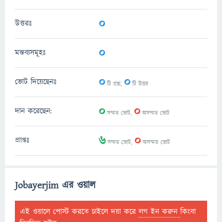
0
উত্তরঃ
0
মন্তব্যসমূহঃ
0
0
ভোট দিয়েছেনঃ
টি প্রশ্ন,
টি উত্তর
0
0
দান করেছেন:
সম্মত ভোট,
অসম্মত ভোট
6
0
প্রাপ্তঃ
সম্মত ভোট,
অসম্মত ভোট
Jobayerjim এর ওয়াল
এই ওয়ালে পোস্ট করতে চাইলে দয়া করে
লগ ইন করুন
কিংবা