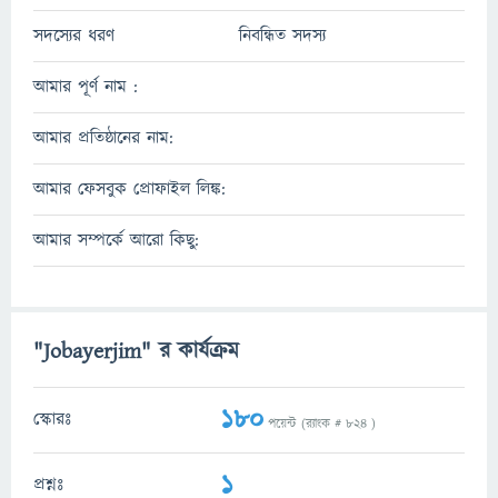
সদস্যের ধরণ
নিবন্ধিত সদস্য
আমার পূর্ণ নাম :
আমার প্রতিষ্ঠানের নাম:
আমার ফেসবুক প্রোফাইল লিঙ্ক:
আমার সম্পর্কে আরো কিছু:
"Jobayerjim" র কার্যক্রম
180
স্কোরঃ
পয়েন্ট (র‌্যাংক #
824
)
1
প্রশ্নঃ