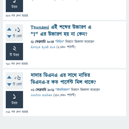
1
উত্তর
454
বার দেখা হয়েছে
Tsunami এই শব্দের উচ্চারণ এ
+1
"T" এর উচ্চারণ হয় না কেন?
টি ভোট
21 ফেব্রুয়ারি 2024
"
বিবিধ
" বিভাগে
জিজ্ঞাসা
করেছেন
2
Asniya Ayub Ava
(
1,640
পয়েন্ট)
টি উত্তর
716
বার দেখা হয়েছে
দাদার ডিএনএ এর সাথে নাতির
+6
ডিএনএ-র কত পার্সেন্ট মিল থাকে?
টি ভোট
01 ফেব্রুয়ারি 2021
"
জীববিজ্ঞান
" বিভাগে
জিজ্ঞাসা
করেছেন
1
noshin mahee
(
110,340
পয়েন্ট)
উত্তর
519
বার দেখা হয়েছে