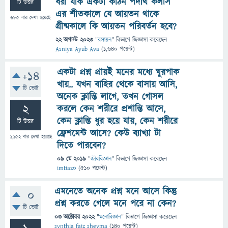
ধরা যাক একটা কঠিন পদার্থ কলসি
টি উত্তর
এর শীতকালে যে আয়তন থাকে
685
বার দেখা হয়েছে
গ্রীষ্মকালে কি আয়তন পরিবর্তন হবে?
22 অগাস্ট 2023
"
রসায়ন
" বিভাগে
জিজ্ঞাসা
করেছেন
Asniya Ayub Ava
(
1,640
পয়েন্ট)
একটা প্রশ্ন প্রায়ই মনের মধ্যে ঘুরপাক
+14
খায়.. যখন বাহির থেকে বাসায় আসি,
টি ভোট
অনেক ক্লান্তি লাগে, তখন গোসল
2
করলে কেন শরীরে প্রশান্তি আসে,
কেন ক্লান্তি ধুর হয়ে যায়, কেন শরীরে
টি উত্তর
ফ্রেশমেন্ট আসে? কেউ ব্যাখ্যা টা
1,152
বার দেখা হয়েছে
দিতে পারবেন?
09 মে 2019
"
জীববিজ্ঞান
" বিভাগে
জিজ্ঞাসা
করেছেন
imtiaz0
(
510
পয়েন্ট)
এমনেতে অনেক প্রশ্ন মনে আসে কিন্তু
0
প্রশ্ন করতে গেলে মনে পরে না কেন?
টি ভোট
03 অক্টোবর 2022
"
মনোবিজ্ঞান
" বিভাগে
জিজ্ঞাসা
করেছেন
synthia faiz sheyma
(
140
পয়েন্ট)