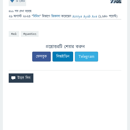
টি ভোট
466
বার দেখা হয়েছে
26 অগাস্ট 2023
"
বিবিধ
" বিভাগে
জিজ্ঞাসা
করেছেন
Asniya Ayub Ava
(
1,640
পয়েন্ট)
#ask
#question
প্রশ্নোত্তরটি শেয়ার করুন
ফেসবুক
লিঙ্কইডিন
Telegram