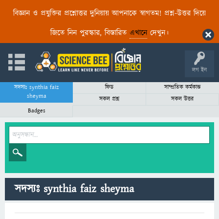
বিজ্ঞান ও প্রযুক্তির প্রশ্নোত্তর দুনিয়ায় আপনাকে স্বাগতম! প্রশ্ন-উত্তর দিয়ে
জিতে নিন পুরস্কার, বিস্তারিত
এখানে
দেখুন।
লগ ইন
সদস্যঃ synthia faiz
ফিড
সাম্প্রতিক কর্মকান্ড
sheyma
সকল প্রশ্ন
সকল উত্তর
Badges
সদস্যঃ synthia faiz sheyma