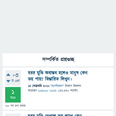
সম্পর্কিত প্রশ্নগুচ্ছ
হরর মুভি অবাস্তব হলেও মানুষ কেন
+3
ভয় পায়? বিস্তারিত লিখুন।
টি ভোট
15 ফেব্রুয়ারি 2022
"
মনোবিজ্ঞান
" বিভাগে
জিজ্ঞাসা
1
করেছেন
Sadman Sakib.
(
33,350
পয়েন্ট)
উত্তর
760
বার দেখা হয়েছে