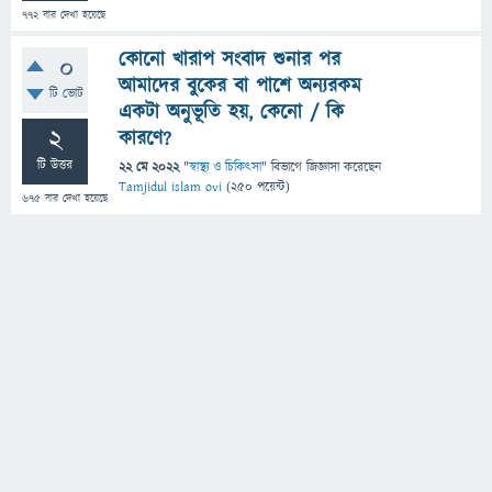
772
বার দেখা হয়েছে
কোনো খারাপ সংবাদ শুনার পর
0
আমাদের বুকের বা পাশে অন্যরকম
টি ভোট
একটা অনুভূতি হয়, কেনো / কি
2
কারণে?
টি উত্তর
22 মে 2022
"
স্বাস্থ্য ও চিকিৎসা
" বিভাগে
জিজ্ঞাসা
করেছেন
Tamjidul islam ovi
(
250
পয়েন্ট)
675
বার দেখা হয়েছে