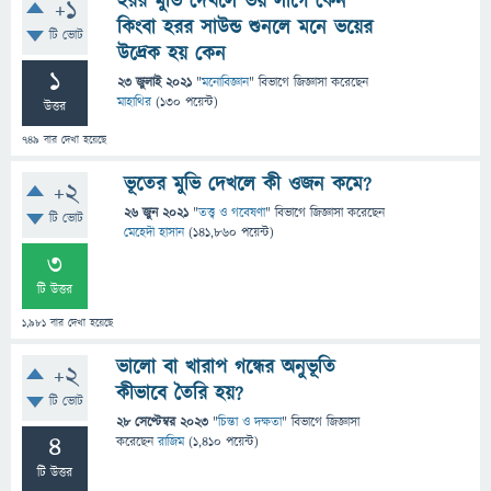
হরর মুভি দেখলে ভয় লাগে কেন
+1
কিংবা হরর সাউন্ড শুনলে মনে ভয়ের
টি ভোট
উদ্রেক হয় কেন
1
23 জুলাই 2021
"
মনোবিজ্ঞান
" বিভাগে
জিজ্ঞাসা
করেছেন
মাহাথির
(
130
পয়েন্ট)
উত্তর
749
বার দেখা হয়েছে
ভূতের মুভি দেখলে কী ওজন কমে?
+2
26 জুন 2021
"
তত্ত্ব ও গবেষণা
" বিভাগে
জিজ্ঞাসা
করেছেন
টি ভোট
মেহেদী হাসান
(
141,860
পয়েন্ট)
3
টি উত্তর
1,981
বার দেখা হয়েছে
ভালো বা খারাপ গন্ধের অনুভূতি
+2
কীভাবে তৈরি হয়?
টি ভোট
28 সেপ্টেম্বর 2023
"
চিন্তা ও দক্ষতা
" বিভাগে
জিজ্ঞাসা
4
করেছেন
রাজিম
(
1,410
পয়েন্ট)
টি উত্তর