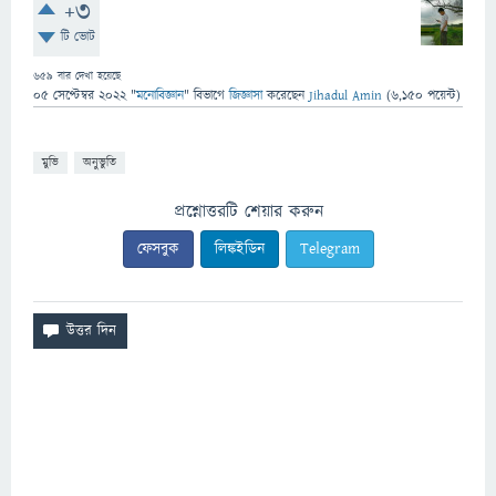
+3
টি ভোট
659
বার দেখা হয়েছে
05 সেপ্টেম্বর 2022
"
মনোবিজ্ঞান
" বিভাগে
জিজ্ঞাসা
করেছেন
Jihadul Amin
(
6,150
পয়েন্ট)
মুভি
অনুভুতি
প্রশ্নোত্তরটি শেয়ার করুন
ফেসবুক
লিঙ্কইডিন
Telegram